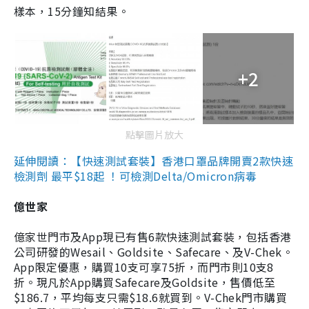
樣本，15分鐘知結果。
+2
點擊圖片放大
延伸閱讀：【快速測試套裝】香港口罩品牌開賣2款快速
檢測劑 最平$18起 ！可檢測Delta/Omicron病毒
億世家
億家世門市及App現已有售6款快速測試套裝，包括香港
公司研發的Wesail、Goldsite、Safecare、及V-Chek。
App限定優惠，購買10支可享75折，而門市則10支8
折。現凡於App購買Safecare及Goldsite，售價低至
$186.7，平均每支只需$18.6就買到。V-Chek門市購買