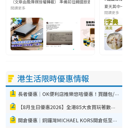
（文章由風傳媒授權轉載） 準備前往韓國旅遊的民眾，近期要特別留
夏天其中一種時
閱讀更多
閱讀更多
港生活限時優惠情報
1
長者優惠｜OK便利店推樂悠咭優惠！買麵包/牛奶/保健品拍卡即減
2
【8月生日優惠2026】全港85大食買玩著數攻略 自助餐/火鍋放題同行免費＋誠品/DONKI送現金券
3
開倉優惠｜銅鑼灣MICHAEL KORS開倉低至17折！直擊$500起買手袋/銀包/鞋款 必買經典Jet Set系列