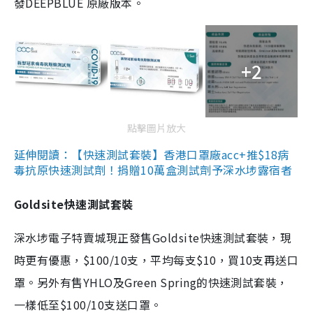
發DEEPBLUE 原廠版本。
+2
點擊圖片放大
延伸閱讀：【快速測試套裝】香港口罩廠acc+推$18病
毒抗原快速測試劑！捐贈10萬盒測試劑予深水埗露宿者
Goldsite快速測試套裝
深水埗電子特賣城現正發售Goldsite快速測試套裝，現
時更有優惠，$100/10支，平均每支$10，買10支再送口
罩。另外有售YHLO及Green Spring的快速測試套裝，
一樣低至$100/10支送口罩。