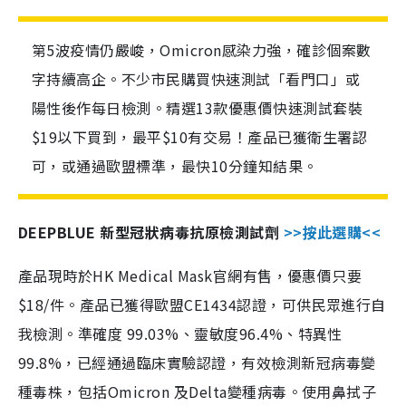
第5波疫情仍嚴峻，Omicron感染力強，確診個案數
字持續高企。不少市民購買快速測試「看門口」或
陽性後作每日檢測。精選13款優惠價快速測試套裝
$19以下買到，最平$10有交易！產品已獲衛生署認
可，或通過歐盟標準，最快10分鐘知結果。
DEEPBLUE 新型冠狀病毒抗原檢測試劑
>>按此選購<<
產品現時於HK Medical Mask官網有售，優惠價只要
$18/件。產品已獲得歐盟CE1434認證，可供民眾進行自
我檢測。準確度 99.03%、靈敏度96.4%、特異性
99.8%，已經通過臨床實驗認證，有效檢測新冠病毒變
種毒株，包括Omicron 及Delta變種病毒。使用鼻拭子