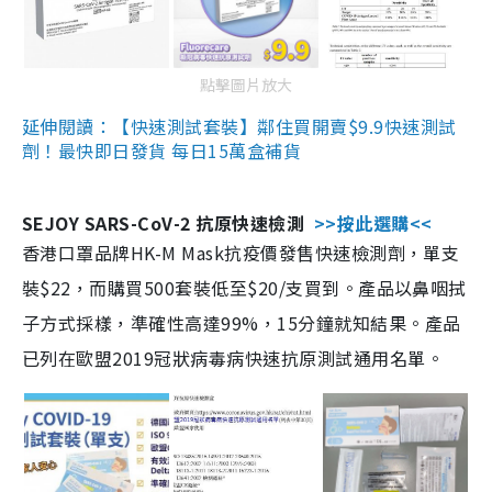
點擊圖片放大
延伸閱讀：【快速測試套裝】鄰住買開賣$9.9快速測試
劑！最快即日發貨 每日15萬盒補貨
SEJOY SARS-CoV-2 抗原快速檢測
>>按此選購<<
香港口罩品牌HK-M Mask抗疫價發售快速檢測劑，單支
裝$22，而購買500套裝低至$20/支買到。產品以鼻咽拭
子方式採樣，準確性高達99%，15分鐘就知結果。產品
已列在歐盟2019冠狀病毒病快速抗原測試通用名單。