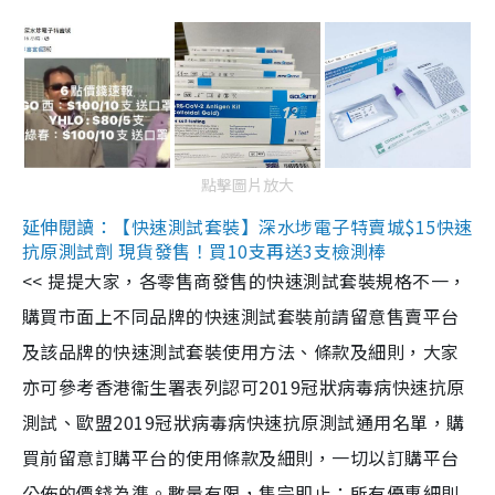
點擊圖片放大
延伸閱讀：【快速測試套裝】深水埗電子特賣城$15快速
抗原測試劑 現貨發售！買10支再送3支檢測棒
<< 提提大家，各零售商發售的快速測試套裝規格不一，
購買市面上不同品牌的快速測試套裝前請留意售賣平台
及該品牌的快速測試套裝使用方法、條款及細則，大家
亦可參考香港衞生署表列認可2019冠狀病毒病快速抗原
測試、歐盟2019冠狀病毒病快速抗原測試通用名單，購
買前留意訂購平台的使用條款及細則，一切以訂購平台
公佈的價錢為準。數量有限，售完即止；所有優惠細則