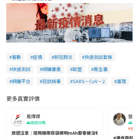
著數
疫情
新冠肺炎
快速測試套裝
快速測試
網購優惠
歐盟
衞生署
網購平台
冠狀病毒
SARS－CoV－2
護理
更多真實評價
風傳媒
營養教
旅遊攻略
生
香港
旅遊注意｜搭飛機帶尿袋標明mAh都會被沒收😱出發前切記檢查「1
#連皮帶籽都