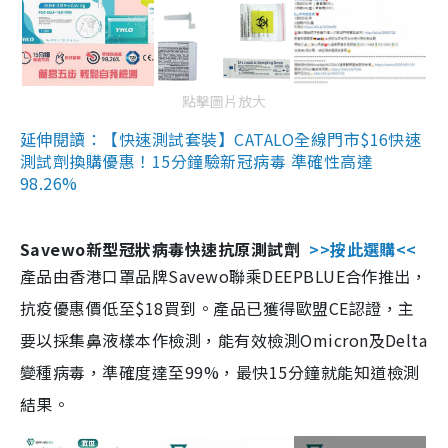
點擊圖片放大
延伸閱讀：【快速測試套裝】CATALO全線門市$16快速
測試劑換購優惠！15分鐘驗新冠病毒 準確性高達
98.26%
Savewo新型冠狀病毒快速抗原測試劑
>>按此選購<<
產品由香港口罩品牌Savewo聯乘DEEPBLUE合作推出，
抗疫優惠價低至$18買到。產品已獲得歐盟CE認證，主
要以採集鼻液樣本作檢測，能有效檢測Omicron及Delta
變種病毒，準確度達至99%，最快15分鐘就能知道檢測
結果。