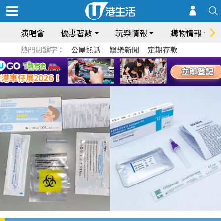
演唱會
優惠著數
玩樂情報
購物情報
熱門關鍵字：
公屋熱話
娛樂新聞
定期存款