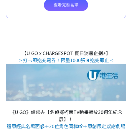
【U GO x CHARGESPOT 夏日消暑企劃⚡】
> 打卡即送充電券！限量1000張🔋送完即止 <
《U GO》請您去【名偵探柯南TV動畫播放30週年紀念
展】！
還原經典名場面📹＋30位角色同框📸＋原創限定感謝劇場