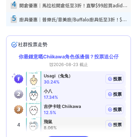
4
開倉優惠｜馬拉松開倉低至3折！直擊$99起買adidas／New Balance／Puma鞋款 STANLEY保溫杯劈價至$119起
5
廚具優惠｜普樂氏/意美廚/Buffalo廚具低至3折！$89起買煎鍋／炒鑊／個人鍋 同場小家電激減至$99起