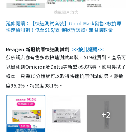
點擊圖片放大
延伸閱讀：【快速測試套裝】Good Mask發售3款抗原
快速檢測劑！低至$15/支 獲歐盟認證+無限購數量
Reagen 新冠抗原快速測試劑
>>按此選購<<
莎莎網店亦有售多款快速測試套裝，$19就買到。產品可
以檢測到Omicron及Delta等新型冠狀病毒，使用鼻拭子
樣本，只需15分鐘就可以取得快速抗原測試結果。靈敏
度95.2%，特異度98.1%。
+2