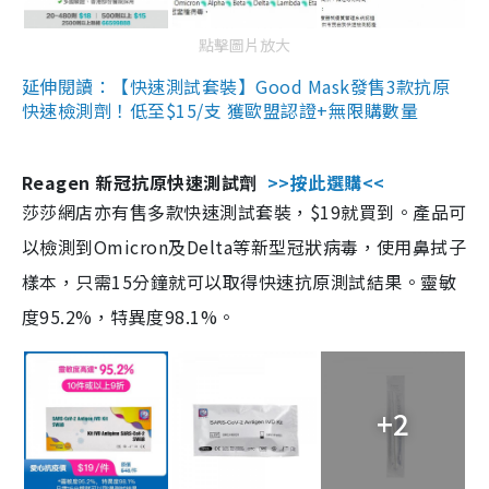
點擊圖片放大
延伸閱讀：【快速測試套裝】Good Mask發售3款抗原
快速檢測劑！低至$15/支 獲歐盟認證+無限購數量
Reagen 新冠抗原快速測試劑
>>按此選購<<
莎莎網店亦有售多款快速測試套裝，$19就買到。產品可
以檢測到Omicron及Delta等新型冠狀病毒，使用鼻拭子
樣本，只需15分鐘就可以取得快速抗原測試結果。靈敏
度95.2%，特異度98.1%。
+2