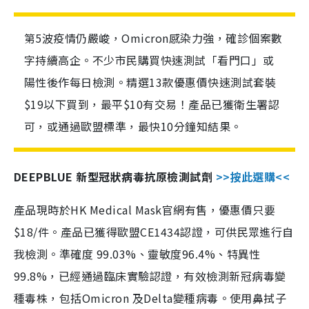
第5波疫情仍嚴峻，Omicron感染力強，確診個案數
字持續高企。不少市民購買快速測試「看門口」或
陽性後作每日檢測。精選13款優惠價快速測試套裝
$19以下買到，最平$10有交易！產品已獲衛生署認
可，或通過歐盟標準，最快10分鐘知結果。
DEEPBLUE 新型冠狀病毒抗原檢測試劑
>>按此選購<<
產品現時於HK Medical Mask官網有售，優惠價只要
$18/件。產品已獲得歐盟CE1434認證，可供民眾進行自
我檢測。準確度 99.03%、靈敏度96.4%、特異性
99.8%，已經通過臨床實驗認證，有效檢測新冠病毒變
種毒株，包括Omicron 及Delta變種病毒。使用鼻拭子