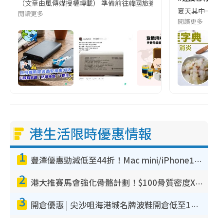
（文章由風傳媒授權轉載） 準備前往韓國旅遊的民眾，近期要特別留
夏天其中一種時
閱讀更多
閱讀更多
港生活限時優惠情報
1
豐澤優惠勁減低至44折！Mac mini/iPhone17Pro大減價！廚房家電$220起
2
港大推賽馬會強化骨骼計劃！$100骨質密度X光檢查 完成免費運動訓練送超市禮券！附參加資格
3
開倉優惠 | 尖沙咀海港城名牌波鞋開倉低至1折！On鞋$899起／Joy&Peace鞋履$98起