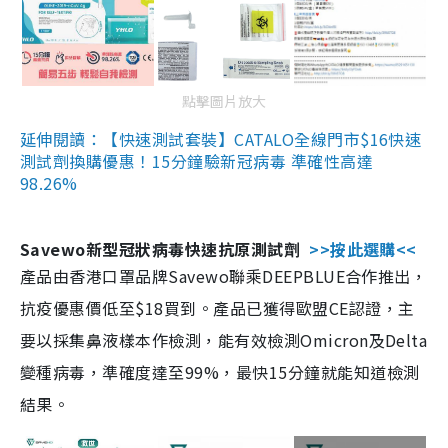
點擊圖片放大
延伸閱讀：【快速測試套裝】CATALO全線門市$16快速
測試劑換購優惠！15分鐘驗新冠病毒 準確性高達
98.26%
Savewo新型冠狀病毒快速抗原測試劑
>>按此選購<<
產品由香港口罩品牌Savewo聯乘DEEPBLUE合作推出，
抗疫優惠價低至$18買到。產品已獲得歐盟CE認證，主
要以採集鼻液樣本作檢測，能有效檢測Omicron及Delta
變種病毒，準確度達至99%，最快15分鐘就能知道檢測
結果。