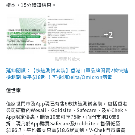
樣本，15分鐘知結果。
+2
點擊圖片放大
延伸閱讀：【快速測試套裝】香港口罩品牌開賣2款快速
檢測劑 最平$18起 ！可檢測Delta/Omicron病毒
億世家
億家世門市及App現已有售6款快速測試套裝，包括香港
公司研發的Wesail、Goldsite、Safecare、及V-Chek。
App限定優惠，購買10支可享75折，而門市則10支8
折。現凡於App購買Safecare及Goldsite，售價低至
$186.7，平均每支只需$18.6就買到。V-Chek門市購買