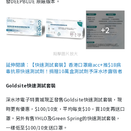
發DEEPBLUE 原廠版本。
+2
點擊圖片放大
延伸閱讀：【快速測試套裝】香港口罩廠acc+推$18病
毒抗原快速測試劑！捐贈10萬盒測試劑予深水埗露宿者
Goldsite快速測試套裝
深水埗電子特賣城現正發售Goldsite快速測試套裝，現
時更有優惠，$100/10支，平均每支$10，買10支再送口
罩。另外有售YHLO及Green Spring的快速測試套裝，
一樣低至$100/10支送口罩。