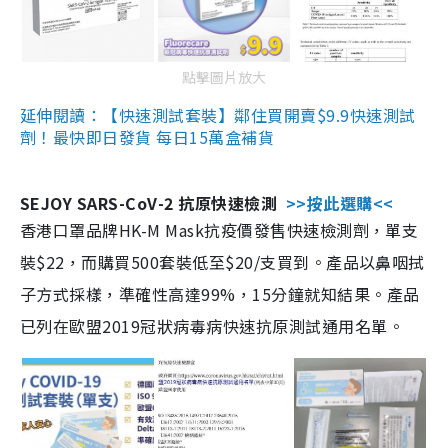
點擊圖片放大
延伸閱讀：【快速測試套裝】鄰住買開賣$9.9快速測試
劑！最快即日發貨 每日15萬盒補貨
SEJOY SARS-CoV-2 抗原快速檢測
>>按此選購<<
香港口罩品牌HK-M Mask抗疫價發售快速檢測劑，單支
裝$22，而購買500套裝低至$20/支買到。產品以鼻咽拭
子方式採樣，準確性高達99%，15分鐘就知結果。產品
已列在歐盟2019冠狀病毒病快速抗原測試通用名單。