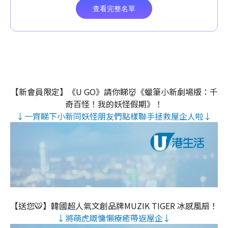
【新會員限定】《U GO》請你睇👹《蠟筆小新劇場版：千
奇百怪！我的妖怪假期》！
↓一齊睇下小新同妖怪朋友們點樣聯手拯救屋企人啦↓
【送您🐯】韓國超人氣文創品牌MUZIK TIGER 冰感風扇！
↓將萌虎嘅慵懶療癒帶返屋企↓