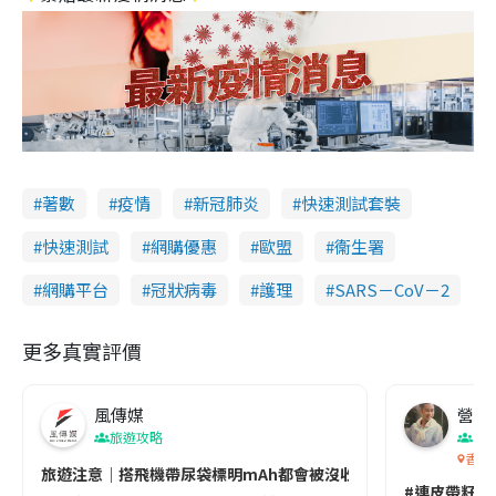
著數
疫情
新冠肺炎
快速測試套裝
快速測試
網購優惠
歐盟
衞生署
網購平台
冠狀病毒
護理
SARS－CoV－2
更多真實評價
風傳媒
營養教
旅遊攻略
生
香港
旅遊注意｜搭飛機帶尿袋標明mAh都會被沒收😱出發前切記檢查「1
#連皮帶籽都