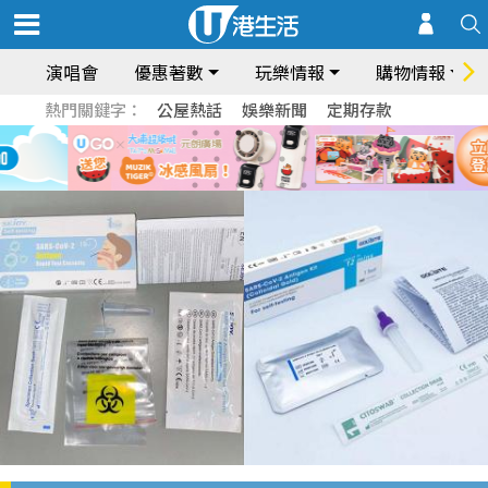
演唱會
優惠著數
玩樂情報
購物情報
熱門關鍵字：
公屋熱話
娛樂新聞
定期存款