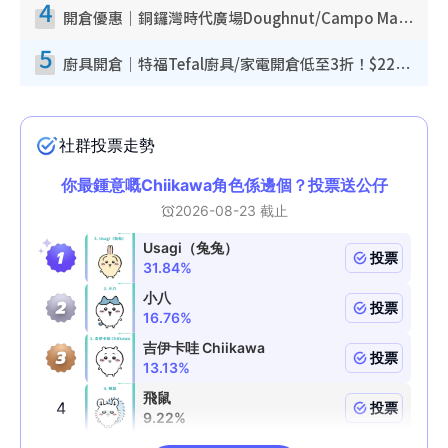
4
開倉優惠｜銅鑼灣時代廣場Doughnut/Campo Marzio開倉低至1折！背囊、書包、手袋劈價$200起
5
廚具開倉｜特福Tefal廚具/家電開倉低至3折！$220起買平底鍋/炒鑊/湯煲！電飯煲/吸塵機/燙斗$418起