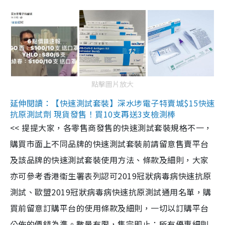
點擊圖片放大
延伸閱讀：【快速測試套裝】深水埗電子特賣城$15快速
抗原測試劑 現貨發售！買10支再送3支檢測棒
<< 提提大家，各零售商發售的快速測試套裝規格不一，
購買市面上不同品牌的快速測試套裝前請留意售賣平台
及該品牌的快速測試套裝使用方法、條款及細則，大家
亦可參考香港衞生署表列認可2019冠狀病毒病快速抗原
測試、歐盟2019冠狀病毒病快速抗原測試通用名單，購
買前留意訂購平台的使用條款及細則，一切以訂購平台
公佈的價錢為準。數量有限，售完即止；所有優惠細則