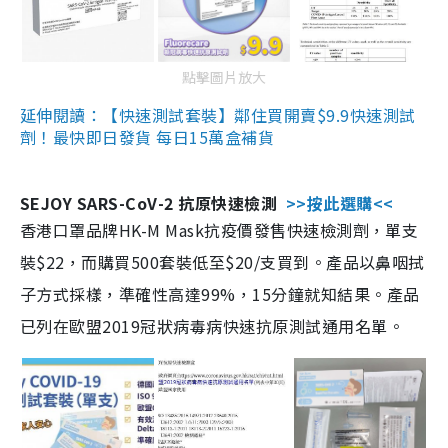
點擊圖片放大
延伸閱讀：【快速測試套裝】鄰住買開賣$9.9快速測試
劑！最快即日發貨 每日15萬盒補貨
SEJOY SARS-CoV-2 抗原快速檢測
>>按此選購<<
香港口罩品牌HK-M Mask抗疫價發售快速檢測劑，單支
裝$22，而購買500套裝低至$20/支買到。產品以鼻咽拭
子方式採樣，準確性高達99%，15分鐘就知結果。產品
已列在歐盟2019冠狀病毒病快速抗原測試通用名單。