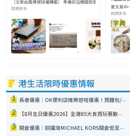
（文章由風傳媒授權轉載） 準備前往韓國旅遊的民眾，近期要特別留
夏天其中一種時
閱讀更多
閱讀更多
港生活限時優惠情報
1
長者優惠｜OK便利店推樂悠咭優惠！買麵包/牛奶/保健品拍卡即減
2
【8月生日優惠2026】全港85大食買玩著數攻略 自助餐/火鍋放題同行免費＋誠品/DONKI送現金券
3
開倉優惠｜銅鑼灣MICHAEL KORS開倉低至17折！直擊$500起買手袋/銀包/鞋款 必買經典Jet Set系列