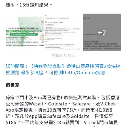
樣本，15分鐘知結果。
+2
點擊圖片放大
延伸閱讀：【快速測試套裝】香港口罩品牌開賣2款快速
檢測劑 最平$18起 ！可檢測Delta/Omicron病毒
億世家
億家世門市及App現已有售6款快速測試套裝，包括香港
公司研發的Wesail、Goldsite、Safecare、及V-Chek。
App限定優惠，購買10支可享75折，而門市則10支8
折。現凡於App購買Safecare及Goldsite，售價低至
$186.7，平均每支只需$18.6就買到。V-Chek門市購買