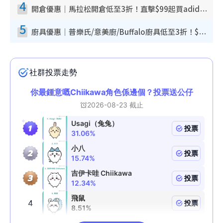
4
開倉優惠｜馬拉松開倉低至3折！直擊$99起買adidas／New Balance／Puma鞋款 STANLEY保溫杯劈價至$119起
5
廚具優惠｜普樂氏/意美廚/Buffalo廚具低至3折！$89起買煎鍋／炒鑊／個人鍋 同場小家電激減至$99起