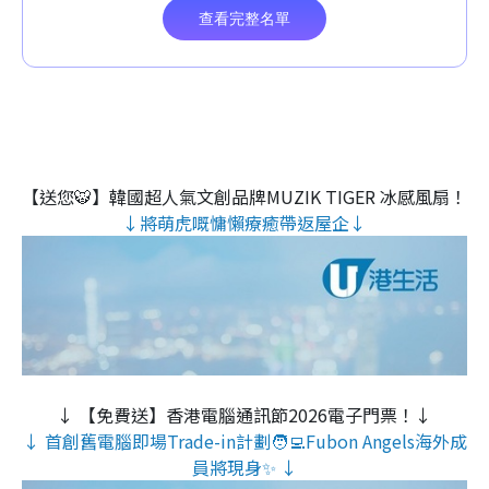
【送您🐯】韓國超人氣文創品牌MUZIK TIGER 冰感風扇！
↓將萌虎嘅慵懶療癒帶返屋企↓
↓ 【免費送】香港電腦通訊節2026電子門票！↓
↓ 首創舊電腦即場Trade-in計劃🧑‍💻Fubon Angels海外成
員將現身✨ ↓