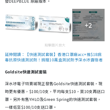
發DEEPBLUE 原廠版本。
+2
點擊圖片放大
延伸閱讀：【快速測試套裝】香港口罩廠acc+推$18病
毒抗原快速測試劑！捐贈10萬盒測試劑予深水埗露宿者
Goldsite快速測試套裝
深水埗電子特賣城現正發售Goldsite快速測試套裝，現
時更有優惠，$100/10支，平均每支$10，買10支再送口
罩。另外有售YHLO及Green Spring的快速測試套裝，
一樣低至$100/10支送口罩。