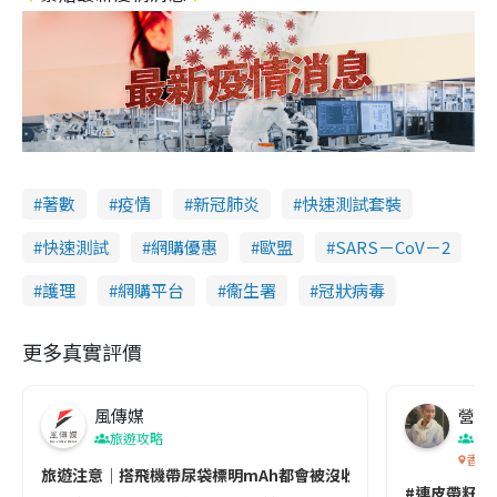
著數
疫情
新冠肺炎
快速測試套裝
快速測試
網購優惠
歐盟
SARS－CoV－2
護理
網購平台
衞生署
冠狀病毒
更多真實評價
風傳媒
營養教
旅遊攻略
生
香港
旅遊注意｜搭飛機帶尿袋標明mAh都會被沒收😱出發前切記檢查「1
#連皮帶籽都