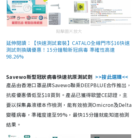
點擊圖片放大
延伸閱讀：【快速測試套裝】CATALO全線門市$16快速
測試劑換購優惠！15分鐘驗新冠病毒 準確性高達
98.26%
Savewo新型冠狀病毒快速抗原測試劑
>>按此選購<<
產品由香港口罩品牌Savewo聯乘DEEPBLUE合作推出，
抗疫優惠價低至$18買到。產品已獲得歐盟CE認證，主
要以採集鼻液樣本作檢測，能有效檢測Omicron及Delta
變種病毒，準確度達至99%，最快15分鐘就能知道檢測
結果。