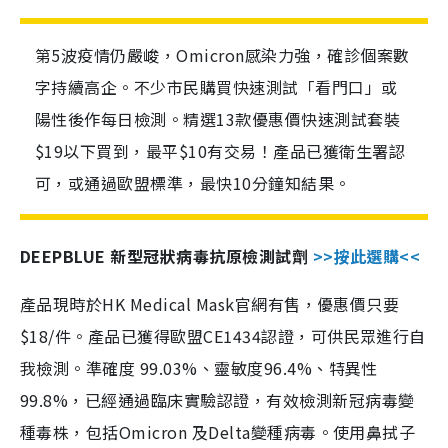
第5波疫情仍嚴峻，Omicron感染力強，確診個案數
字持續高企。不少市民購買快速測試「看門口」或
陽性後作每日檢測。精選13款優惠價快速測試套裝
$19以下買到，最平$10有交易！產品已獲衛生署認
可，或通過歐盟標準，最快10分鐘知結果。
DEEPBLUE 新型冠狀病毒抗原檢測試劑
>>按此選購<<
產品現時於HK Medical Mask官網有售，優惠價只要
$18/件。產品已獲得歐盟CE1434認證，可供民眾進行自
我檢測。準確度 99.03%、靈敏度96.4%、特異性
99.8%，已經通過臨床實驗認證，有效檢測新冠病毒變
種毒株，包括Omicron 及Delta變種病毒。使用鼻拭子