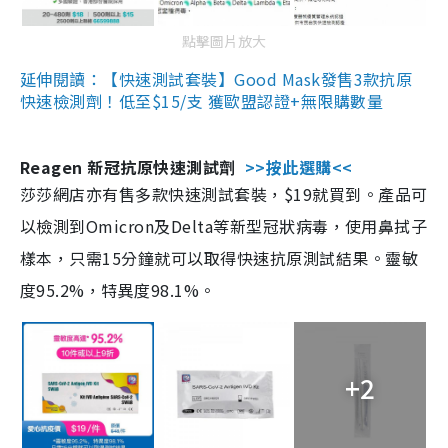
點擊圖片放大
延伸閱讀：【快速測試套裝】Good Mask發售3款抗原
快速檢測劑！低至$15/支 獲歐盟認證+無限購數量
Reagen 新冠抗原快速測試劑
>>按此選購<<
莎莎網店亦有售多款快速測試套裝，$19就買到。產品可
以檢測到Omicron及Delta等新型冠狀病毒，使用鼻拭子
樣本，只需15分鐘就可以取得快速抗原測試結果。靈敏
度95.2%，特異度98.1%。
+2