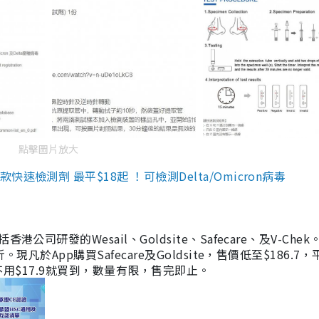
點擊圖片放大
檢測劑 最平$18起 ！可檢測Delta/Omicron病毒
研發的Wesail、Goldsite、Safecare、及V-Chek。
凡於App購買Safecare及Goldsite，售價低至$186.7
均不用$17.9就買到，數量有限，售完即止。