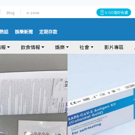
Blog
e-zone
U GO搵好去處
熱話
娛樂新聞
定期存款
情報
飲食情報
娛樂
社會
影片專區