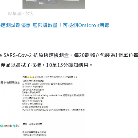
點擊圖片放大
測試劑優惠 無限購數量！可檢測Omicron病毒
are SARS-Cov-2 抗原快速檢測盒，每20劑獨立包裝為1個單位
5。產品以鼻拭子採樣，10至15分鐘知結果。