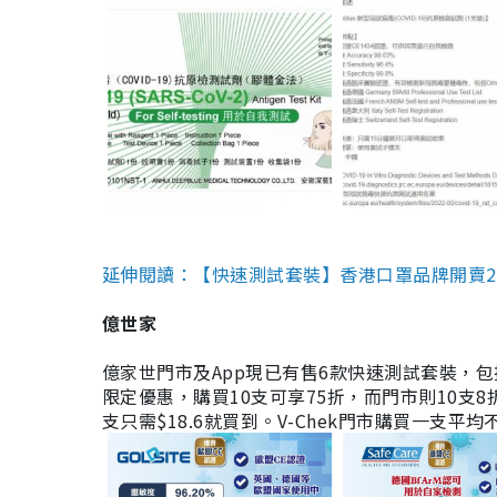
延伸閱讀：【快速測試套裝】香港口罩品牌開賣2款快速
億世家
億家世門市及App現已有售6款快速測試套裝，包括香港公司
限定優惠，購買10支可享75折，而門市則10支8折。現
支只需$18.6就買到。V-Chek門市購買一支平