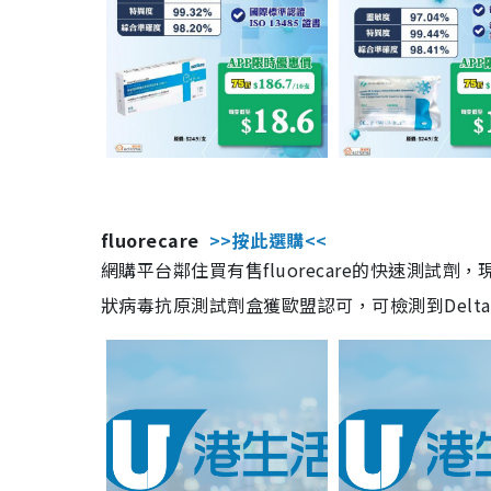
fluorecare
>>按此選購<<
網購平台鄰住買有售fluorecare的快速測試
狀病毒抗原測試劑盒獲歐盟認可，可檢測到Delta及