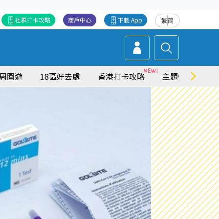
社群打卡攻略
商戶中心
下載 App
繁
简
周圍遊
18區好去處
香港打卡攻略
主題特集