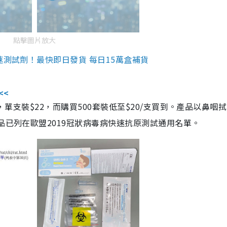
點擊圖片放大
速測試劑！最快即日發貨 每日15萬盒補貨
<<
，單支裝$22，而購買500套裝低至$20/支買到。產品以鼻咽
品已列在歐盟2019冠狀病毒病快速抗原測試通用名單。