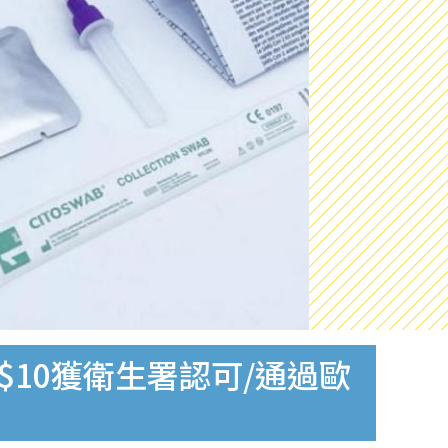
$10獲衛生署認可/通過歐