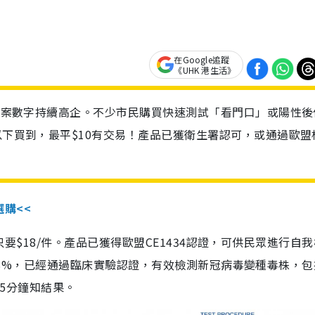
在Google追蹤
《UHK 港生活》
診個案數字持續高企。不少市民購買快速測試「看門口」或陽性後
以下買到，最平$10有交易！產品已獲衛生署認可，或通過歐盟
選購<<
惠價只要$18/件。產品已獲得歐盟CE1434認證，可供民眾進行自
性99.8%，已經通過臨床實驗認證，有效檢測新冠病毒變種毒株，
，15分鐘知結果。