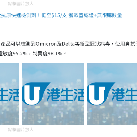
點擊圖片放大
3款抗原快速檢測劑！低至$15/支 獲歐盟認證+無限購數量
品可以檢測到Omicron及Delta等新型冠狀病毒，使用鼻拭
度95.2%，特異度98.1%。
點擊圖片放大