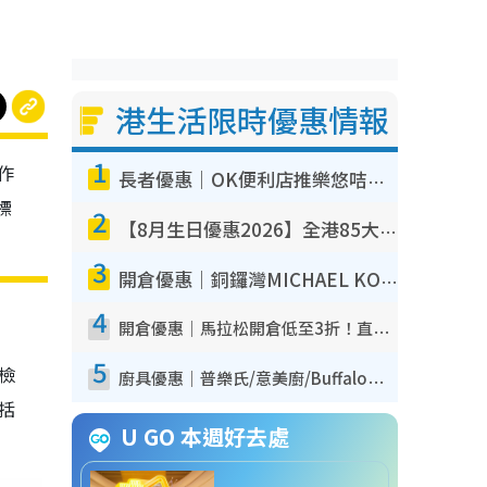
港生活限時優惠情報
1
作
長者優惠｜OK便利店推樂悠咭優惠！買麵包/牛奶/保健品拍卡即減
標
2
【8月生日優惠2026】全港85大食買玩著數攻略 自助餐/火鍋放題同行免費＋誠品/DONKI送現金券
3
開倉優惠｜銅鑼灣MICHAEL KORS開倉低至17折！直擊$500起買手袋/銀包/鞋款 必買經典Jet Set系列
4
開倉優惠｜馬拉松開倉低至3折！直擊$99起買adidas／New Balance／Puma鞋款 STANLEY保溫杯劈價至$119起
5
我檢
廚具優惠｜普樂氏/意美廚/Buffalo廚具低至3折！$89起買煎鍋／炒鑊／個人鍋 同場小家電激減至$99起
包括
U GO 本週好去處