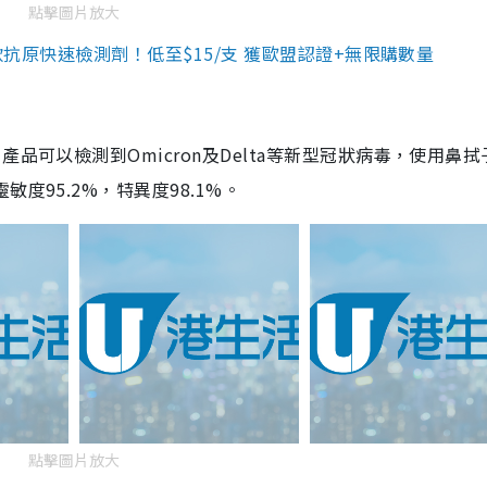
點擊圖片放大
3款抗原快速檢測劑！低至$15/支 獲歐盟認證+無限購數量
品可以檢測到Omicron及Delta等新型冠狀病毒，使用鼻拭
度95.2%，特異度98.1%。
點擊圖片放大