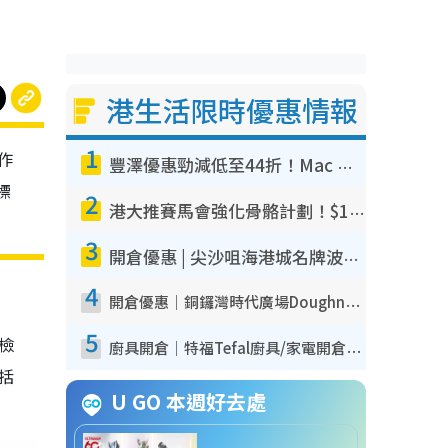
港生活限時優惠情報
1
作
豐澤優惠勁減低至44折！Mac mini/iPhone17Pro大減價！廚房家電$220起
標
2
港大推賽馬會強化骨骼計劃！$100骨質密度X光檢查 完成免費運動訓練送超市禮券！附參加資格
3
開倉優惠 | 尖沙咀海港城名牌波鞋開倉低至1折！On鞋$899起／Joy&Peace鞋履$98起
4
開倉優惠｜銅鑼灣時代廣場Doughnut/Campo Marzio開倉低至1折！背囊、書包、手袋劈價$200起
5
我檢
廚具開倉｜特福Tefal廚具/家電開倉低至3折！$220起買平底鍋/炒鑊/湯煲！電飯煲/吸塵機/燙斗$418起
包括
U GO 本週好去處