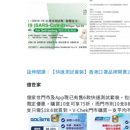
延伸閱讀：【快速測試套裝】香港口罩品牌開賣2款快速
億世家
億家世門市及App現已有售6款快速測試套裝，包括香港公司
限定優惠，購買10支可享75折，而門市則10支8折。現
支只需$18.6就買到。V-Chek門市購買一支平