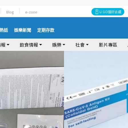
Blog
e-zone
U GO搵好去處
熱話
娛樂新聞
定期存款
情報
飲食情報
娛樂
社會
影片專區