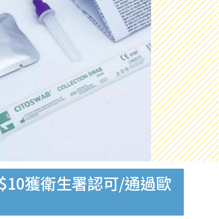
$10獲衛生署認可/通過歐