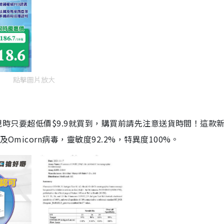
點擊圖片放大
劑，現時只要超低價$9.9就買到，購買前請先注意送貨時間！這款
Omicorn病毒，靈敏度92.2%，特異度100%。