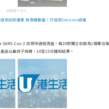
點擊圖片放大
測試劑優惠 無限購數量！可檢測Omicron病毒
are SARS-Cov-2 抗原快速檢測盒，每20劑獨立包裝為1個單位
5。產品以鼻拭子採樣，10至15分鐘知結果。