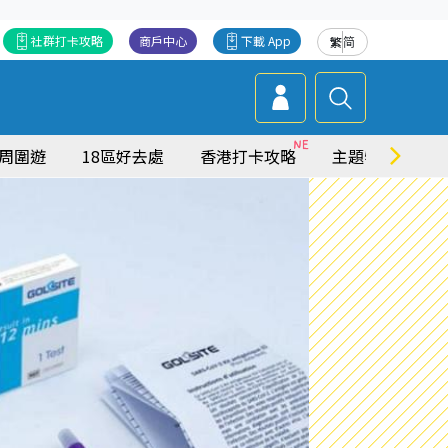
社群打卡攻略
商戶中心
下載 App
繁
简
周圍遊
18區好去處
香港打卡攻略
主題特集