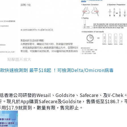
點擊圖片放大
檢測劑 最平$18起 ！可檢測Delta/Omicron病毒
研發的Wesail、Goldsite、Safecare、及V-Chek。
凡於App購買Safecare及Goldsite，售價低至$186.7
均不用$17.9就買到，數量有限，售完即止。