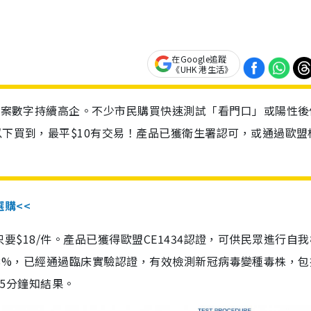
在Google追蹤
《UHK 港生活》
診個案數字持續高企。不少市民購買快速測試「看門口」或陽性後
以下買到，最平$10有交易！產品已獲衛生署認可，或通過歐盟
選購<<
惠價只要$18/件。產品已獲得歐盟CE1434認證，可供民眾進行自
性99.8%，已經通過臨床實驗認證，有效檢測新冠病毒變種毒株，
，15分鐘知結果。