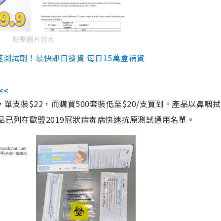
點擊圖片放大
速測試劑！最快即日發貨 每日15萬盒補貨
<<
，單支裝$22，而購買500套裝低至$20/支買到。產品以鼻咽
品已列在歐盟2019冠狀病毒病快速抗原測試通用名單。