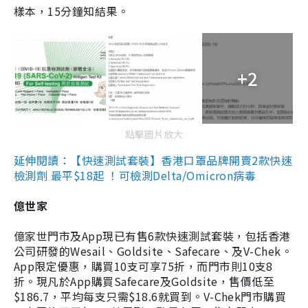
樣本，15分鐘知結果。
+2
點擊圖片放大
延伸閱讀：【快速測試套裝】香港口罩品牌開賣2款快速
檢測劑 最平$18起 ！可檢測Delta/Omicron病毒
億世家
億家世門市及App現已有售6款快速測試套裝，包括香港
公司研發的Wesail、Goldsite、Safecare、及V-Chek。
App限定優惠，購買10支可享75折，而門市則10支8
折。現凡於App購買Safecare及Goldsite，售價低至
$186.7，平均每支只需$18.6就買到。V-Chek門市購買