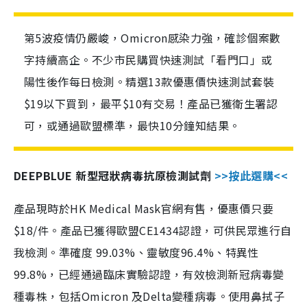
第5波疫情仍嚴峻，Omicron感染力強，確診個案數
字持續高企。不少市民購買快速測試「看門口」或
陽性後作每日檢測。精選13款優惠價快速測試套裝
$19以下買到，最平$10有交易！產品已獲衛生署認
可，或通過歐盟標準，最快10分鐘知結果。
DEEPBLUE 新型冠狀病毒抗原檢測試劑
>>按此選購<<
產品現時於HK Medical Mask官網有售，優惠價只要
$18/件。產品已獲得歐盟CE1434認證，可供民眾進行自
我檢測。準確度 99.03%、靈敏度96.4%、特異性
99.8%，已經通過臨床實驗認證，有效檢測新冠病毒變
種毒株，包括Omicron 及Delta變種病毒。使用鼻拭子