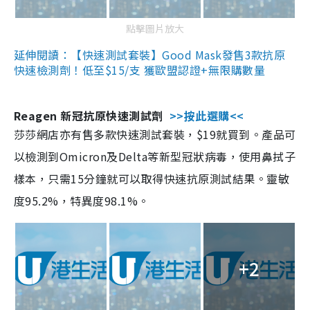
點擊圖片放大
延伸閱讀：【快速測試套裝】Good Mask發售3款抗原
快速檢測劑！低至$15/支 獲歐盟認證+無限購數量
Reagen 新冠抗原快速測試劑
>>按此選購<<
莎莎網店亦有售多款快速測試套裝，$19就買到。產品可
以檢測到Omicron及Delta等新型冠狀病毒，使用鼻拭子
樣本，只需15分鐘就可以取得快速抗原測試結果。靈敏
度95.2%，特異度98.1%。
+2