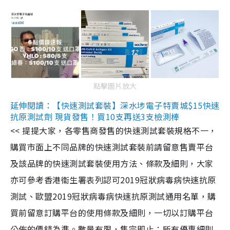
點擊圖片放大
延伸閱讀：【快速測試套裝】深水埗電子特賣城$15快速
抗原測試劑 現貨發售！買10支再送3支檢測棒
<< 提提大家，各零售商發售的快速測試套裝規格不一，
購買市面上不同品牌的快速測試套裝前請留意售賣平台
及該品牌的快速測試套裝使用方法、條款及細則，大家
亦可參考香港衞生署表列認可2019冠狀病毒病快速抗原
測試、歐盟2019冠狀病毒病快速抗原測試通用名單，購
買前留意訂購平台的使用條款及細則，一切以訂購平台
公佈的價錢為準。數量有限，售完即止；所有優惠細則