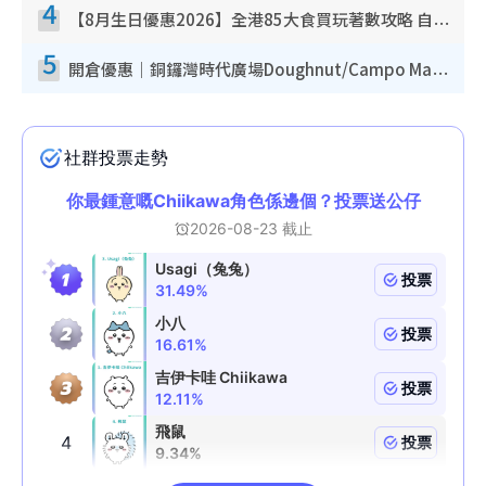
4
【8月生日優惠2026】全港85大食買玩著數攻略 自助餐/火鍋放題同行免費＋誠品/DONKI送現金券
5
開倉優惠｜銅鑼灣時代廣場Doughnut/Campo Marzio開倉低至1折！背囊、書包、手袋劈價$200起