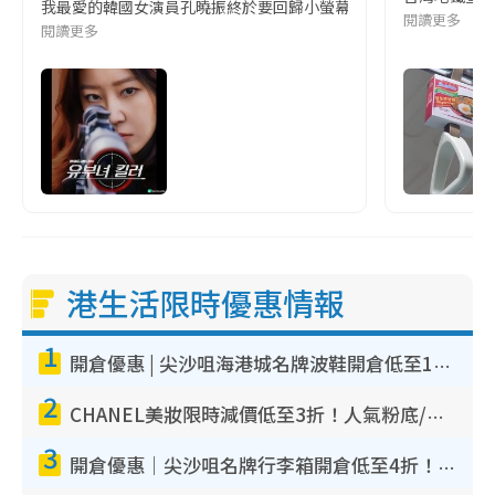
我最愛的韓國女演員孔曉振終於要回歸小螢幕啦!這次的劇本改編自同名
閱讀更多
閱讀更多
港生活限時優惠情報
1
開倉優惠 | 尖沙咀海港城名牌波鞋開倉低至1折！On鞋$899起／Joy&Peace鞋履$98起
2
CHANEL美妝限時減價低至3折！人氣粉底/唇膏/精華液低至$275！COCO香水都有平
3
開倉優惠｜尖沙咀名牌行李箱開倉低至4折！一連5日 American Tourister/ace./Hallmark $200起！