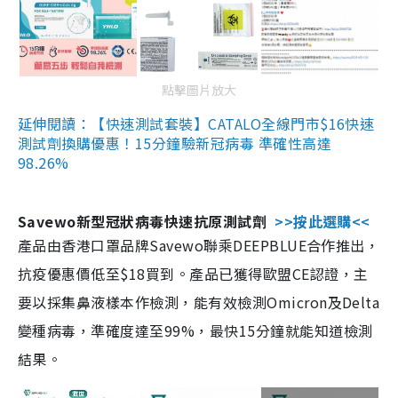
點擊圖片放大
延伸閱讀：【快速測試套裝】CATALO全線門市$16快速
測試劑換購優惠！15分鐘驗新冠病毒 準確性高達
98.26%
Savewo新型冠狀病毒快速抗原測試劑
>>按此選購<<
產品由香港口罩品牌Savewo聯乘DEEPBLUE合作推出，
抗疫優惠價低至$18買到。產品已獲得歐盟CE認證，主
要以採集鼻液樣本作檢測，能有效檢測Omicron及Delta
變種病毒，準確度達至99%，最快15分鐘就能知道檢測
結果。