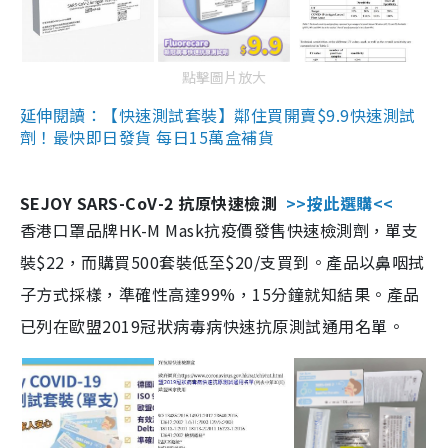
點擊圖片放大
延伸閱讀：【快速測試套裝】鄰住買開賣$9.9快速測試
劑！最快即日發貨 每日15萬盒補貨
SEJOY SARS-CoV-2 抗原快速檢測
>>按此選購<<
香港口罩品牌HK-M Mask抗疫價發售快速檢測劑，單支
裝$22，而購買500套裝低至$20/支買到。產品以鼻咽拭
子方式採樣，準確性高達99%，15分鐘就知結果。產品
已列在歐盟2019冠狀病毒病快速抗原測試通用名單。