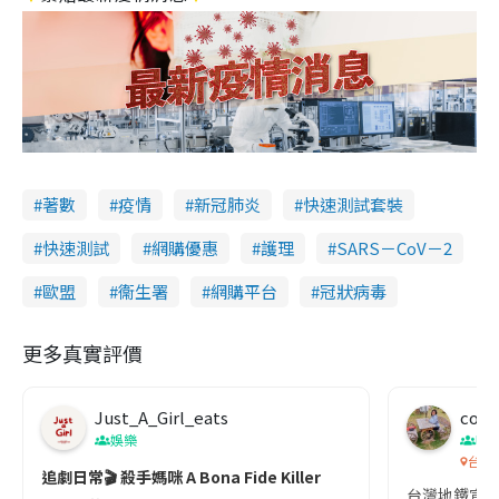
著數
疫情
新冠肺炎
快速測試套裝
快速測試
網購優惠
護理
SARS－CoV－2
歐盟
衞生署
網購平台
冠狀病毒
更多真實評價
Just_A_Girl_eats
co c
娛樂
吹
台灣
追劇日常🎬 殺手媽咪 A Bona Fide Killer
台灣地鐵宣