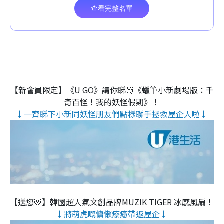
【新會員限定】《U GO》請你睇👹《蠟筆小新劇場版：千
奇百怪！我的妖怪假期》！
↓一齊睇下小新同妖怪朋友們點樣聯手拯救屋企人啦↓
【送您🐯】韓國超人氣文創品牌MUZIK TIGER 冰感風扇！
↓將萌虎嘅慵懶療癒帶返屋企↓