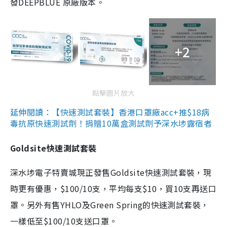
發DEEPBLUE 原廠版本。
+2
點擊圖片放大
延伸閱讀：【快速測試套裝】香港口罩廠acc+推$18病
毒抗原快速測試劑！捐贈10萬盒測試劑予深水埗露宿者
Goldsite快速測試套裝
深水埗電子特賣城現正發售Goldsite快速測試套裝，現
時更有優惠，$100/10支，平均每支$10，買10支再送口
罩。另外有售YHLO及Green Spring的快速測試套裝，
一樣低至$100/10支送口罩。