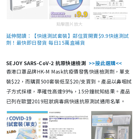
點擊圖片放大
延伸閱讀：【快速測試套裝】鄰住買開賣$9.9快速測試
劑！最快即日發貨 每日15萬盒補貨
SEJOY SARS-CoV-2 抗原快速檢測
>>按此選購<<
香港口罩品牌HK-M Mask抗疫價發售快速檢測劑，單支
裝$22，而購買500套裝低至$20/支買到。產品以鼻咽拭
子方式採樣，準確性高達99%，15分鐘就知結果。產品
已列在歐盟2019冠狀病毒病快速抗原測試通用名單。