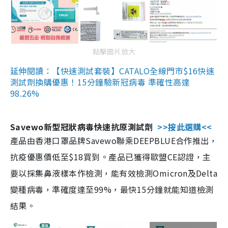
點擊圖片放大
延伸閱讀：【快速測試套裝】CATALO全線門市$16快速
測試劑換購優惠！15分鐘驗新冠病毒 準確性高達
98.26%
Savewo新型冠狀病毒快速抗原測試劑
>>按此選購<<
產品由香港口罩品牌Savewo聯乘DEEPBLUE合作推出，
抗疫優惠價低至$18買到。產品已獲得歐盟CE認證，主
要以採集鼻液樣本作檢測，能有效檢測Omicron及Delta
變種病毒，準確度達至99%，最快15分鐘就能知道檢測
結果。