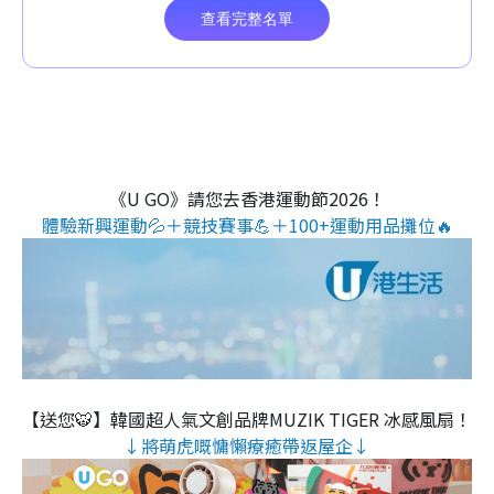
《U GO》請您去香港運動節2026！
體驗新興運動💦＋競技賽事💪＋100+運動用品攤位🔥
【送您🐯】韓國超人氣文創品牌MUZIK TIGER 冰感風扇！
↓將萌虎嘅慵懶療癒帶返屋企↓