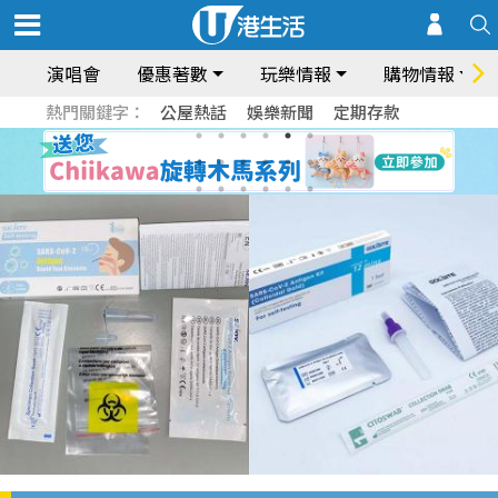
演唱會
優惠著數
玩樂情報
購物情報
熱門關鍵字：
公屋熱話
娛樂新聞
定期存款