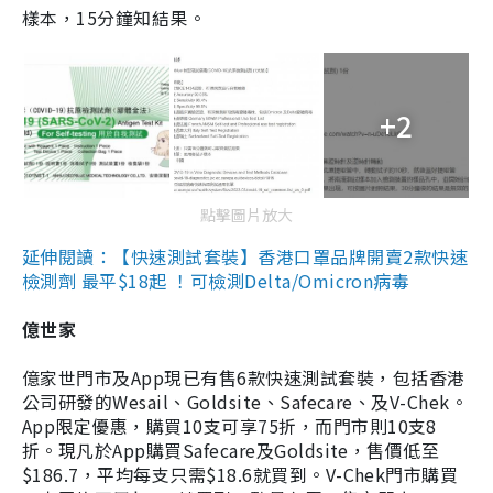
樣本，15分鐘知結果。
+2
點擊圖片放大
延伸閱讀：【快速測試套裝】香港口罩品牌開賣2款快速
檢測劑 最平$18起 ！可檢測Delta/Omicron病毒
億世家
億家世門市及App現已有售6款快速測試套裝，包括香港
公司研發的Wesail、Goldsite、Safecare、及V-Chek。
App限定優惠，購買10支可享75折，而門市則10支8
折。現凡於App購買Safecare及Goldsite，售價低至
$186.7，平均每支只需$18.6就買到。V-Chek門市購買