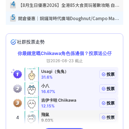
4
【8月生日優惠2026】全港85大食買玩著數攻略 自助餐/火鍋放題同行免費＋誠品/DONKI送現金券
5
開倉優惠｜銅鑼灣時代廣場Doughnut/Campo Marzio開倉低至1折！背囊、書包、手袋劈價$200起