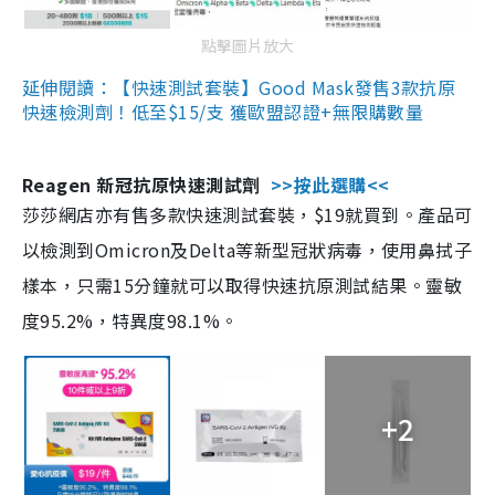
點擊圖片放大
延伸閱讀：【快速測試套裝】Good Mask發售3款抗原
快速檢測劑！低至$15/支 獲歐盟認證+無限購數量
Reagen 新冠抗原快速測試劑
>>按此選購<<
莎莎網店亦有售多款快速測試套裝，$19就買到。產品可
以檢測到Omicron及Delta等新型冠狀病毒，使用鼻拭子
樣本，只需15分鐘就可以取得快速抗原測試結果。靈敏
度95.2%，特異度98.1%。
+2