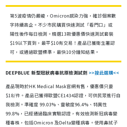
第5波疫情仍嚴峻，Omicron感染力強，確診個案數
字持續高企。不少市民購買快速測試「看門口」或
陽性後作每日檢測。精選13款優惠價快速測試套裝
$19以下買到，最平$10有交易！產品已獲衛生署認
可，或通過歐盟標準，最快10分鐘知結果。
DEEPBLUE 新型冠狀病毒抗原檢測試劑
>>按此選購<<
產品現時於HK Medical Mask官網有售，優惠價只要
$18/件。產品已獲得歐盟CE1434認證，可供民眾進行自
我檢測。準確度 99.03%、靈敏度96.4%、特異性
99.8%，已經通過臨床實驗認證，有效檢測新冠病毒變
種毒株，包括Omicron 及Delta變種病毒。使用鼻拭子