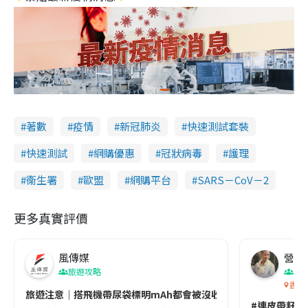
著數
疫情
新冠肺炎
快速測試套裝
快速測試
網購優惠
冠狀病毒
護理
衞生署
歐盟
網購平台
SARS－CoV－2
更多真實評價
風傳媒
營養教
旅遊攻略
生
香港
旅遊注意｜搭飛機帶尿袋標明mAh都會被沒收😱出發前切記檢查「1
#連皮帶籽都