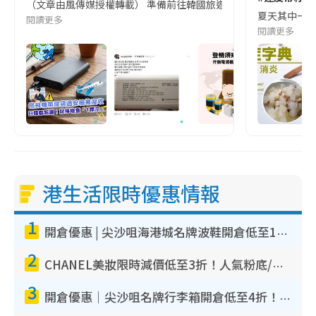
（文章由風傳媒授權轉載） 準備前往韓國旅遊的民眾，近期要特別留
夏天其中一種時
閱讀更多
閱讀更多
港生活限時優惠情報
1
開倉優惠 | 尖沙咀海港城名牌波鞋開倉低至1折！On鞋$899起／Joy&Peace鞋履$98起
2
CHANEL美妝限時減價低至3折！人氣粉底/唇膏/精華液低至$275！COCO香水都有平
3
開倉優惠｜尖沙咀名牌行李箱開倉低至4折！一連5日 American Tourister/ace./Hallmark $200起！