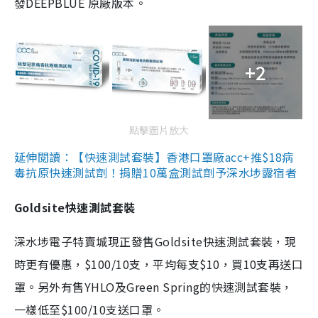
發DEEPBLUE 原廠版本。
+2
點擊圖片放大
延伸閱讀：【快速測試套裝】香港口罩廠acc+推$18病
毒抗原快速測試劑！捐贈10萬盒測試劑予深水埗露宿者
Goldsite快速測試套裝
深水埗電子特賣城現正發售Goldsite快速測試套裝，現
時更有優惠，$100/10支，平均每支$10，買10支再送口
罩。另外有售YHLO及Green Spring的快速測試套裝，
一樣低至$100/10支送口罩。