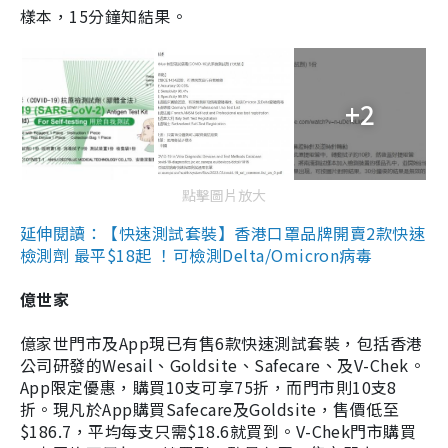
樣本，15分鐘知結果。
+2
點擊圖片放大
延伸閱讀：【快速測試套裝】香港口罩品牌開賣2款快速
檢測劑 最平$18起 ！可檢測Delta/Omicron病毒
億世家
億家世門市及App現已有售6款快速測試套裝，包括香港
公司研發的Wesail、Goldsite、Safecare、及V-Chek。
App限定優惠，購買10支可享75折，而門市則10支8
折。現凡於App購買Safecare及Goldsite，售價低至
$186.7，平均每支只需$18.6就買到。V-Chek門市購買