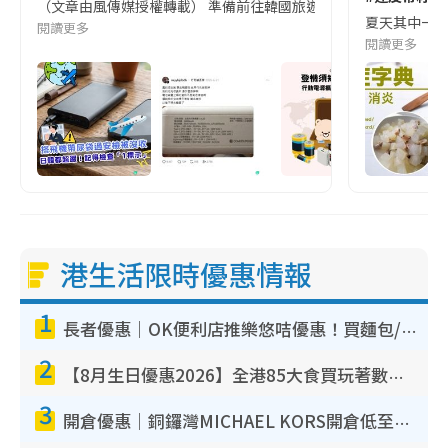
（文章由風傳媒授權轉載） 準備前往韓國旅遊的民眾，近期要特別留
夏天其中一種時
閱讀更多
閱讀更多
港生活限時優惠情報
1
長者優惠｜OK便利店推樂悠咭優惠！買麵包/牛奶/保健品拍卡即減
2
【8月生日優惠2026】全港85大食買玩著數攻略 自助餐/火鍋放題同行免費＋誠品/DONKI送現金券
3
開倉優惠｜銅鑼灣MICHAEL KORS開倉低至17折！直擊$500起買手袋/銀包/鞋款 必買經典Jet Set系列