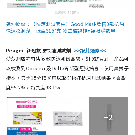
點擊圖片放大
延伸閱讀：【快速測試套裝】Good Mask發售3款抗原
快速檢測劑！低至$15/支 獲歐盟認證+無限購數量
Reagen 新冠抗原快速測試劑
>>按此選購<<
莎莎網店亦有售多款快速測試套裝，$19就買到。產品可
以檢測到Omicron及Delta等新型冠狀病毒，使用鼻拭子
樣本，只需15分鐘就可以取得快速抗原測試結果。靈敏
度95.2%，特異度98.1%。
+2