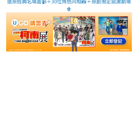
還原經典名場面📹＋30位角色同框📸＋原創限定感謝劇場
🍿