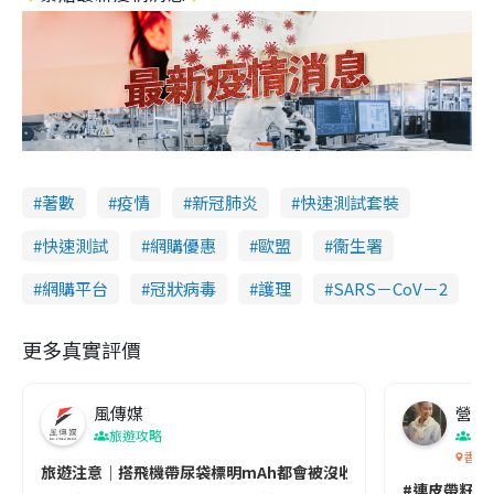
著數
疫情
新冠肺炎
快速測試套裝
快速測試
網購優惠
歐盟
衞生署
網購平台
冠狀病毒
護理
SARS－CoV－2
更多真實評價
風傳媒
營養教
旅遊攻略
生
香港
旅遊注意｜搭飛機帶尿袋標明mAh都會被沒收😱出發前切記檢查「1
#連皮帶籽都