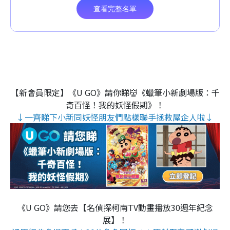
【新會員限定】《U GO》請你睇👹《蠟筆小新劇場版：千
奇百怪！我的妖怪假期》！
↓一齊睇下小新同妖怪朋友們點樣聯手拯救屋企人啦↓
《U GO》請您去【名偵探柯南TV動畫播放30週年紀念
展】！