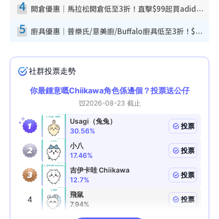
4
開倉優惠｜馬拉松開倉低至3折！直擊$99起買adidas／New Balance／Puma鞋款 STANLEY保溫杯劈價至$119起
5
廚具優惠｜普樂氏/意美廚/Buffalo廚具低至3折！$89起買煎鍋／炒鑊／個人鍋 同場小家電激減至$99起