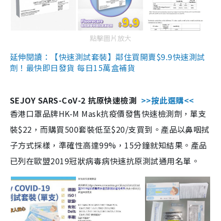
點擊圖片放大
延伸閱讀：【快速測試套裝】鄰住買開賣$9.9快速測試
劑！最快即日發貨 每日15萬盒補貨
SEJOY SARS-CoV-2 抗原快速檢測
>>按此選購<<
香港口罩品牌HK-M Mask抗疫價發售快速檢測劑，單支
裝$22，而購買500套裝低至$20/支買到。產品以鼻咽拭
子方式採樣，準確性高達99%，15分鐘就知結果。產品
已列在歐盟2019冠狀病毒病快速抗原測試通用名單。