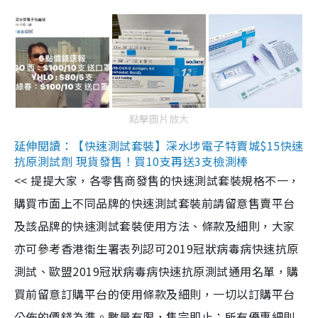
點擊圖片放大
延伸閱讀：【快速測試套裝】深水埗電子特賣城$15快速
抗原測試劑 現貨發售！買10支再送3支檢測棒
<< 提提大家，各零售商發售的快速測試套裝規格不一，
購買市面上不同品牌的快速測試套裝前請留意售賣平台
及該品牌的快速測試套裝使用方法、條款及細則，大家
亦可參考香港衞生署表列認可2019冠狀病毒病快速抗原
測試、歐盟2019冠狀病毒病快速抗原測試通用名單，購
買前留意訂購平台的使用條款及細則，一切以訂購平台
公佈的價錢為準。數量有限，售完即止；所有優惠細則