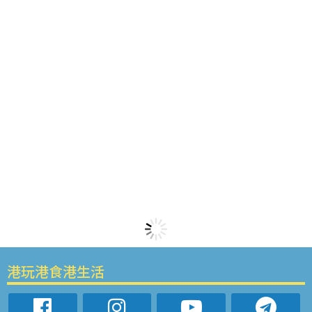
港玩港食港生活