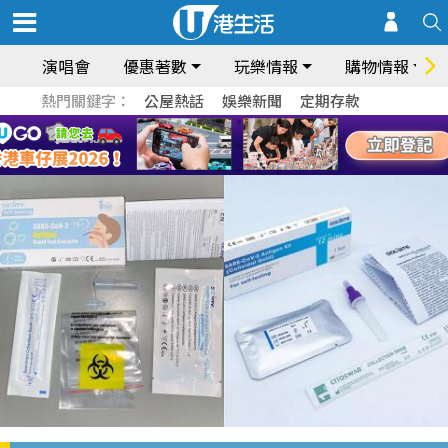
演唱會
優惠著數
玩樂情報
購物情報
熱門關鍵字：
公屋熱話
娛樂新聞
定期存款