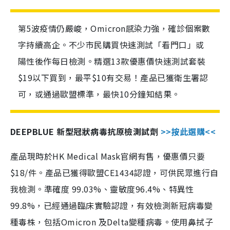
第5波疫情仍嚴峻，Omicron感染力強，確診個案數
字持續高企。不少市民購買快速測試「看門口」或
陽性後作每日檢測。精選13款優惠價快速測試套裝
$19以下買到，最平$10有交易！產品已獲衛生署認
可，或通過歐盟標準，最快10分鐘知結果。
DEEPBLUE 新型冠狀病毒抗原檢測試劑
>>按此選購<<
產品現時於HK Medical Mask官網有售，優惠價只要
$18/件。產品已獲得歐盟CE1434認證，可供民眾進行自
我檢測。準確度 99.03%、靈敏度96.4%、特異性
99.8%，已經通過臨床實驗認證，有效檢測新冠病毒變
種毒株，包括Omicron 及Delta變種病毒。使用鼻拭子