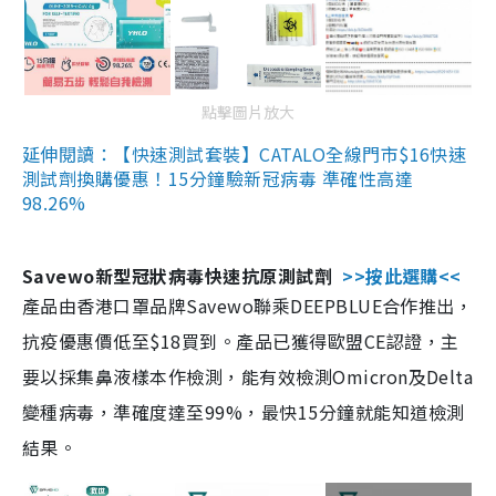
點擊圖片放大
延伸閱讀：【快速測試套裝】CATALO全線門市$16快速
測試劑換購優惠！15分鐘驗新冠病毒 準確性高達
98.26%
Savewo新型冠狀病毒快速抗原測試劑
>>按此選購<<
產品由香港口罩品牌Savewo聯乘DEEPBLUE合作推出，
抗疫優惠價低至$18買到。產品已獲得歐盟CE認證，主
要以採集鼻液樣本作檢測，能有效檢測Omicron及Delta
變種病毒，準確度達至99%，最快15分鐘就能知道檢測
結果。