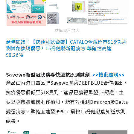
點擊圖片放大
延伸閱讀：【快速測試套裝】CATALO全線門市$16快速
測試劑換購優惠！15分鐘驗新冠病毒 準確性高達
98.26%
Savewo新型冠狀病毒快速抗原測試劑
>>按此選購<<
產品由香港口罩品牌Savewo聯乘DEEPBLUE合作推出，
抗疫優惠價低至$18買到。產品已獲得歐盟CE認證，主
要以採集鼻液樣本作檢測，能有效檢測Omicron及Delta
變種病毒，準確度達至99%，最快15分鐘就能知道檢測
結果。