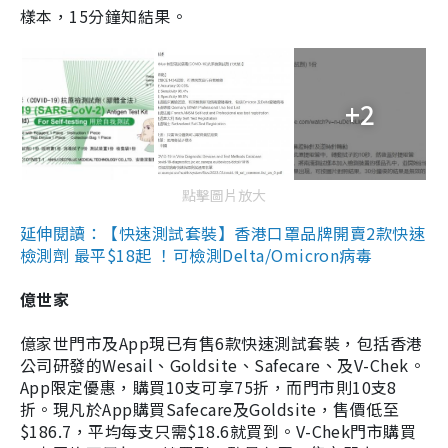
樣本，15分鐘知結果。
+2
點擊圖片放大
延伸閱讀：【快速測試套裝】香港口罩品牌開賣2款快速
檢測劑 最平$18起 ！可檢測Delta/Omicron病毒
億世家
億家世門市及App現已有售6款快速測試套裝，包括香港
公司研發的Wesail、Goldsite、Safecare、及V-Chek。
App限定優惠，購買10支可享75折，而門市則10支8
折。現凡於App購買Safecare及Goldsite，售價低至
$186.7，平均每支只需$18.6就買到。V-Chek門市購買