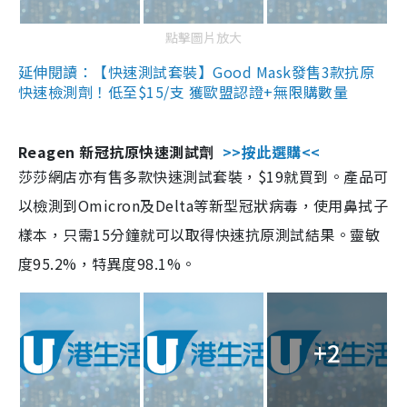
點擊圖片放大
延伸閱讀：【快速測試套裝】Good Mask發售3款抗原
快速檢測劑！低至$15/支 獲歐盟認證+無限購數量
Reagen 新冠抗原快速測試劑
>>按此選購<<
莎莎網店亦有售多款快速測試套裝，$19就買到。產品可
以檢測到Omicron及Delta等新型冠狀病毒，使用鼻拭子
樣本，只需15分鐘就可以取得快速抗原測試結果。靈敏
度95.2%，特異度98.1%。
+2