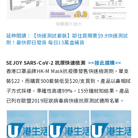
點擊圖片放大
延伸閱讀：【快速測試套裝】鄰住買開賣$9.9快速測試
劑！最快即日發貨 每日15萬盒補貨
SEJOY SARS-CoV-2 抗原快速檢測
>>按此選購<<
香港口罩品牌HK-M Mask抗疫價發售快速檢測劑，單支
裝$22，而購買500套裝低至$20/支買到。產品以鼻咽拭
子方式採樣，準確性高達99%，15分鐘就知結果。產品
已列在歐盟2019冠狀病毒病快速抗原測試通用名單。