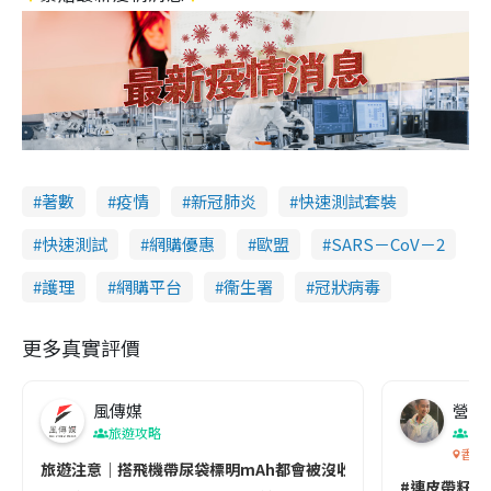
著數
疫情
新冠肺炎
快速測試套裝
快速測試
網購優惠
歐盟
SARS－CoV－2
護理
網購平台
衞生署
冠狀病毒
更多真實評價
風傳媒
營養教
旅遊攻略
生
香港
旅遊注意｜搭飛機帶尿袋標明mAh都會被沒收😱出發前切記檢查「1
#連皮帶籽都