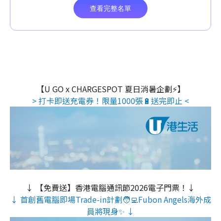
【U GO x CHARGESPOT 夏日消暑企劃⚡】
> 打卡即送充電券！限量1000張🔋送完即止 <
↓ 【免費送】香港電腦通訊節2026電子門票！↓
↓ 首創舊電腦即場Trade-in計劃🧑‍💻Fubon Angels海外成
員將現身✨ ↓