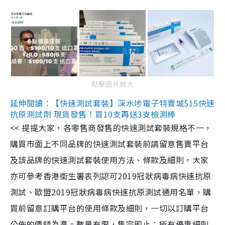
點擊圖片放大
延伸閱讀：【快速測試套裝】深水埗電子特賣城$15快速
抗原測試劑 現貨發售！買10支再送3支檢測棒
<< 提提大家，各零售商發售的快速測試套裝規格不一，
購買市面上不同品牌的快速測試套裝前請留意售賣平台
及該品牌的快速測試套裝使用方法、條款及細則，大家
亦可參考香港衞生署表列認可2019冠狀病毒病快速抗原
測試、歐盟2019冠狀病毒病快速抗原測試通用名單，購
買前留意訂購平台的使用條款及細則，一切以訂購平台
公佈的價錢為準。數量有限，售完即止；所有優惠細則