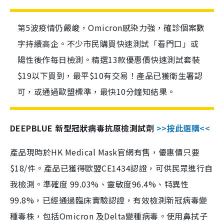
第5波疫情仍嚴峻，Omicron感染力強，確診個案數
字持續高企。不少市民購買快速測試「看門口」或
陽性後作每日檢測。精選13款優惠價快速測試套裝
$19以下買到，最平$10有交易！產品已獲衛生署認
可，或通過歐盟標準，最快10分鐘知結果。
DEEPBLUE 新型冠狀病毒抗原檢測試劑
>>按此選購<<
產品現時於HK Medical Mask官網有售，優惠價只要
$18/件。產品已獲得歐盟CE1434認證，可供民眾進行自
我檢測。準確度 99.03%、靈敏度96.4%、特異性
99.8%，已經通過臨床實驗認證，有效檢測新冠病毒變
種毒株，包括Omicron 及Delta變種病毒。使用鼻拭子