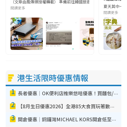
（文章由風傳媒授權轉載） 準備前往韓國旅遊的民眾，近期要特別留
夏天其中一種時
閱讀更多
閱讀更多
港生活限時優惠情報
1
長者優惠｜OK便利店推樂悠咭優惠！買麵包/牛奶/保健品拍卡即減
2
【8月生日優惠2026】全港85大食買玩著數攻略 自助餐/火鍋放題同行免費＋誠品/DONKI送現金券
3
開倉優惠｜銅鑼灣MICHAEL KORS開倉低至17折！直擊$500起買手袋/銀包/鞋款 必買經典Jet Set系列