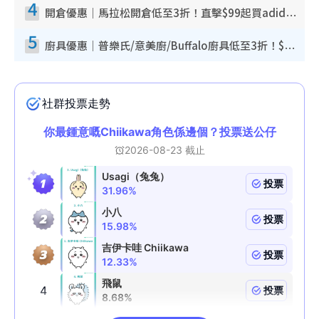
4
開倉優惠｜馬拉松開倉低至3折！直擊$99起買adidas／New Balance／Puma鞋款 STANLEY保溫杯劈價至$119起
5
廚具優惠｜普樂氏/意美廚/Buffalo廚具低至3折！$89起買煎鍋／炒鑊／個人鍋 同場小家電激減至$99起