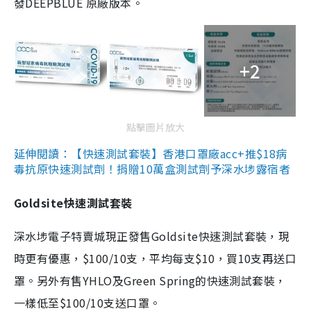
發DEEPBLUE 原廠版本。
+2
點擊圖片放大
延伸閱讀：【快速測試套裝】香港口罩廠acc+推$18病
毒抗原快速測試劑！捐贈10萬盒測試劑予深水埗露宿者
Goldsite快速測試套裝
深水埗電子特賣城現正發售Goldsite快速測試套裝，現
時更有優惠，$100/10支，平均每支$10，買10支再送口
罩。另外有售YHLO及Green Spring的快速測試套裝，
一樣低至$100/10支送口罩。