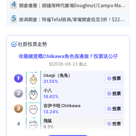
4
開倉優惠｜銅鑼灣時代廣場Doughnut/Campo Marzio開倉低至1折！背囊、書包、手袋劈價$200起
5
廚具開倉｜特福Tefal廚具/家電開倉低至3折！$220起買平底鍋/炒鑊/湯煲！電飯煲/吸塵機/燙斗$418起