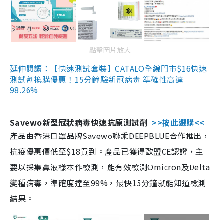
點擊圖片放大
延伸閱讀：【快速測試套裝】CATALO全線門市$16快速
測試劑換購優惠！15分鐘驗新冠病毒 準確性高達
98.26%
Savewo新型冠狀病毒快速抗原測試劑
>>按此選購<<
產品由香港口罩品牌Savewo聯乘DEEPBLUE合作推出，
抗疫優惠價低至$18買到。產品已獲得歐盟CE認證，主
要以採集鼻液樣本作檢測，能有效檢測Omicron及Delta
變種病毒，準確度達至99%，最快15分鐘就能知道檢測
結果。