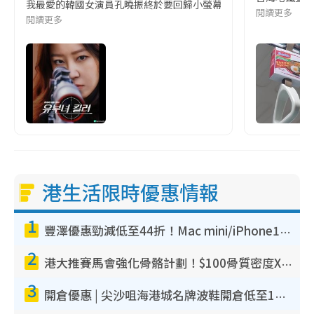
我最愛的韓國女演員孔曉振終於要回歸小螢幕啦!這次的劇本改編自同名
閱讀更多
閱讀更多
港生活限時優惠情報
1
豐澤優惠勁減低至44折！Mac mini/iPhone17Pro大減價！廚房家電$220起
2
港大推賽馬會強化骨骼計劃！$100骨質密度X光檢查 完成免費運動訓練送超市禮券！附參加資格
3
開倉優惠 | 尖沙咀海港城名牌波鞋開倉低至1折！On鞋$899起／Joy&Peace鞋履$98起