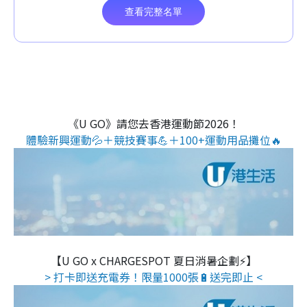
《U GO》請您去香港運動節2026！
體驗新興運動💦＋競技賽事💪＋100+運動用品攤位🔥
【U GO x CHARGESPOT 夏日消暑企劃⚡】
> 打卡即送充電券！限量1000張🔋送完即止 <