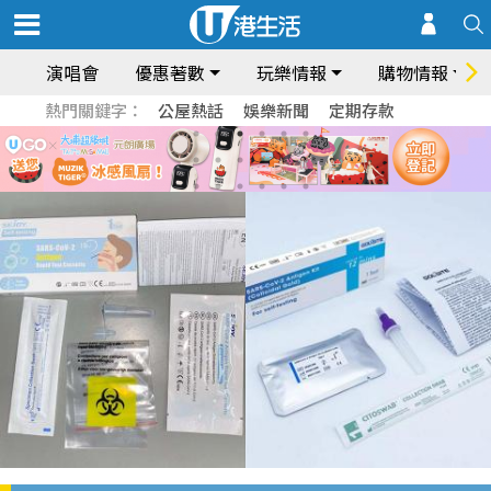
演唱會
優惠著數
玩樂情報
購物情報
熱門關鍵字：
公屋熱話
娛樂新聞
定期存款