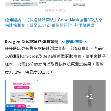
點擊圖片放大
延伸閱讀：【快速測試套裝】Good Mask發售3款抗原
快速檢測劑！低至$15/支 獲歐盟認證+無限購數量
Reagen 新冠抗原快速測試劑
>>按此選購<<
莎莎網店亦有售多款快速測試套裝，$19就買到。產品可
以檢測到Omicron及Delta等新型冠狀病毒，使用鼻拭子
樣本，只需15分鐘就可以取得快速抗原測試結果。靈敏
度95.2%，特異度98.1%。
+2