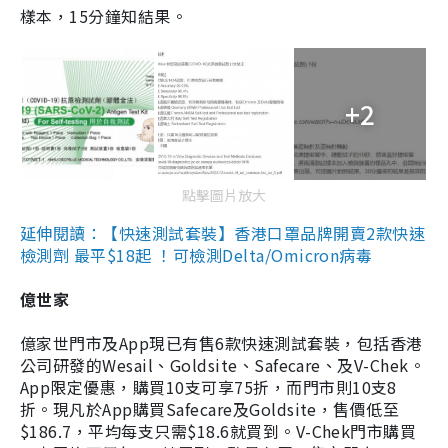
樣本，15分鐘知結果。
+2
點擊圖片放大
延伸閱讀：【快速測試套裝】香港口罩品牌開賣2款快速
檢測劑 最平$18起 ！可檢測Delta/Omicron病毒
億世家
億家世門市及App現已有售6款快速測試套裝，包括香港
公司研發的Wesail、Goldsite、Safecare、及V-Chek。
App限定優惠，購買10支可享75折，而門市則10支8
折。現凡於App購買Safecare及Goldsite，售價低至
$186.7，平均每支只需$18.6就買到。V-Chek門市購買