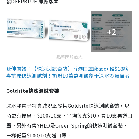
發DEEPBLUE 原廠版本。
+2
點擊圖片放大
延伸閱讀：【快速測試套裝】香港口罩廠acc+推$18病
毒抗原快速測試劑！捐贈10萬盒測試劑予深水埗露宿者
Goldsite快速測試套裝
深水埗電子特賣城現正發售Goldsite快速測試套裝，現
時更有優惠，$100/10支，平均每支$10，買10支再送口
罩。另外有售YHLO及Green Spring的快速測試套裝，
一樣低至$100/10支送口罩。