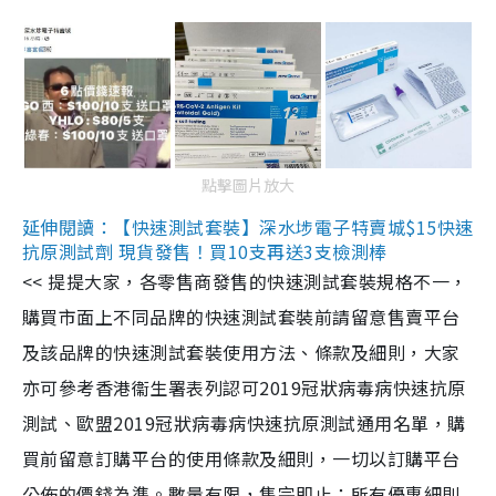
點擊圖片放大
延伸閱讀：【快速測試套裝】深水埗電子特賣城$15快速
抗原測試劑 現貨發售！買10支再送3支檢測棒
<< 提提大家，各零售商發售的快速測試套裝規格不一，
購買市面上不同品牌的快速測試套裝前請留意售賣平台
及該品牌的快速測試套裝使用方法、條款及細則，大家
亦可參考香港衞生署表列認可2019冠狀病毒病快速抗原
測試、歐盟2019冠狀病毒病快速抗原測試通用名單，購
買前留意訂購平台的使用條款及細則，一切以訂購平台
公佈的價錢為準。數量有限，售完即止；所有優惠細則