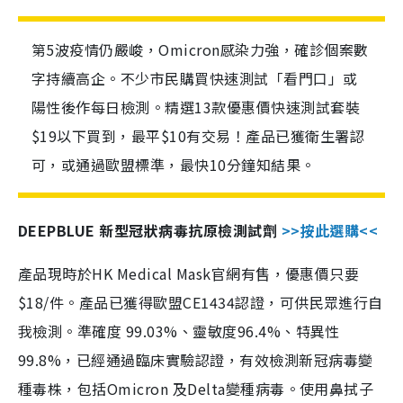
第5波疫情仍嚴峻，Omicron感染力強，確診個案數
字持續高企。不少市民購買快速測試「看門口」或
陽性後作每日檢測。精選13款優惠價快速測試套裝
$19以下買到，最平$10有交易！產品已獲衛生署認
可，或通過歐盟標準，最快10分鐘知結果。
DEEPBLUE 新型冠狀病毒抗原檢測試劑
>>按此選購<<
產品現時於HK Medical Mask官網有售，優惠價只要
$18/件。產品已獲得歐盟CE1434認證，可供民眾進行自
我檢測。準確度 99.03%、靈敏度96.4%、特異性
99.8%，已經通過臨床實驗認證，有效檢測新冠病毒變
種毒株，包括Omicron 及Delta變種病毒。使用鼻拭子