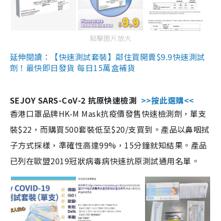
點擊圖片放大
延伸閱讀：【快速測試套裝】鄰住買開賣$9.9快速測試
劑！最快即日發貨 每日15萬盒補貨
SEJOY SARS-CoV-2 抗原快速檢測
>>按此選購<<
香港口罩品牌HK-M Mask抗疫價發售快速檢測劑，單支
裝$22，而購買500套裝低至$20/支買到。產品以鼻咽拭
子方式採樣，準確性高達99%，15分鐘就知結果。產品
已列在歐盟2019冠狀病毒病快速抗原測試通用名單。