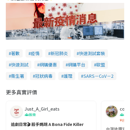
著數
疫情
新冠肺炎
快速測試套裝
快速測試
網購優惠
網購平台
歐盟
衞生署
冠狀病毒
護理
SARS－CoV－2
更多真實評價
Just_A_Girl_eats
co c
娛樂
吹
台灣
追劇日常🎬 殺手媽咪 A Bona Fide Killer
台灣地鐵宣