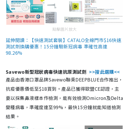
點擊圖片放大
延伸閱讀：【快速測試套裝】CATALO全線門市$16快速
測試劑換購優惠！15分鐘驗新冠病毒 準確性高達
98.26%
Savewo新型冠狀病毒快速抗原測試劑
>>按此選購<<
產品由香港口罩品牌Savewo聯乘DEEPBLUE合作推出，
抗疫優惠價低至$18買到。產品已獲得歐盟CE認證，主
要以採集鼻液樣本作檢測，能有效檢測Omicron及Delta
變種病毒，準確度達至99%，最快15分鐘就能知道檢測
結果。