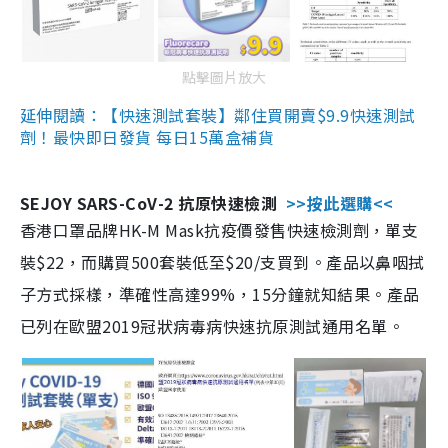
點擊圖片放大
延伸閱讀：【快速測試套裝】鄰住買開賣$9.9快速測試
劑！最快即日發貨 每日15萬盒補貨
SEJOY SARS-CoV-2 抗原快速檢測
>>按此選購<<
香港口罩品牌HK-M Mask抗疫價發售快速檢測劑，單支
裝$22，而購買500套裝低至$20/支買到。產品以鼻咽拭
子方式採樣，準確性高達99%，15分鐘就知結果。產品
已列在歐盟2019冠狀病毒病快速抗原測試通用名單。