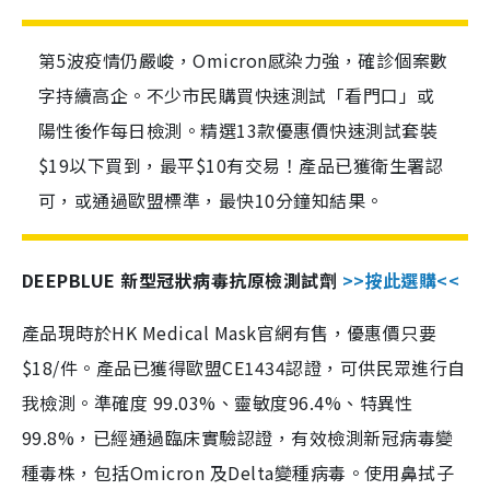
第5波疫情仍嚴峻，Omicron感染力強，確診個案數
字持續高企。不少市民購買快速測試「看門口」或
陽性後作每日檢測。精選13款優惠價快速測試套裝
$19以下買到，最平$10有交易！產品已獲衛生署認
可，或通過歐盟標準，最快10分鐘知結果。
DEEPBLUE 新型冠狀病毒抗原檢測試劑
>>按此選購<<
產品現時於HK Medical Mask官網有售，優惠價只要
$18/件。產品已獲得歐盟CE1434認證，可供民眾進行自
我檢測。準確度 99.03%、靈敏度96.4%、特異性
99.8%，已經通過臨床實驗認證，有效檢測新冠病毒變
種毒株，包括Omicron 及Delta變種病毒。使用鼻拭子