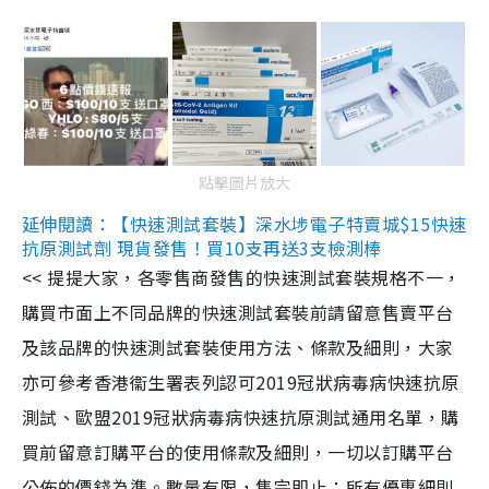
點擊圖片放大
延伸閱讀：【快速測試套裝】深水埗電子特賣城$15快速
抗原測試劑 現貨發售！買10支再送3支檢測棒
<< 提提大家，各零售商發售的快速測試套裝規格不一，
購買市面上不同品牌的快速測試套裝前請留意售賣平台
及該品牌的快速測試套裝使用方法、條款及細則，大家
亦可參考香港衞生署表列認可2019冠狀病毒病快速抗原
測試、歐盟2019冠狀病毒病快速抗原測試通用名單，購
買前留意訂購平台的使用條款及細則，一切以訂購平台
公佈的價錢為準。數量有限，售完即止；所有優惠細則