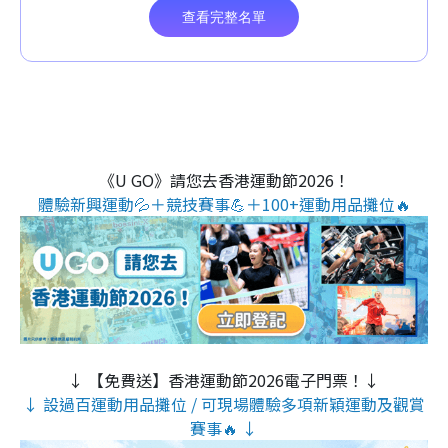
《U GO》請您去香港運動節2026！
體驗新興運動💦＋競技賽事💪＋100+運動用品攤位🔥
↓ 【免費送】香港運動節2026電子門票！↓
↓ 設過百運動用品攤位 / 可現場體驗多項新穎運動及觀賞
賽事🔥 ↓