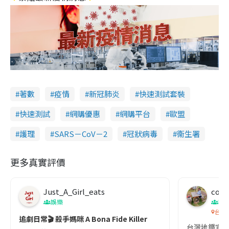
著數
疫情
新冠肺炎
快速測試套裝
快速測試
網購優惠
網購平台
歐盟
護理
SARS－CoV－2
冠狀病毒
衞生署
更多真實評價
Just_A_Girl_eats
co c
娛樂
吹
台灣
追劇日常🎬 殺手媽咪 A Bona Fide Killer
台灣地鐵宣