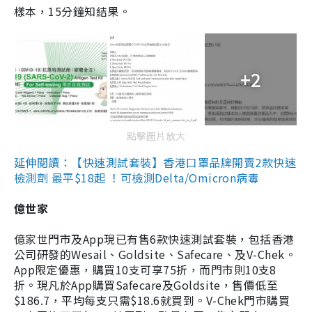
樣本，15分鐘知結果。
+2
點擊圖片放大
延伸閱讀：【快速測試套裝】香港口罩品牌開賣2款快速
檢測劑 最平$18起 ！可檢測Delta/Omicron病毒
億世家
億家世門市及App現已有售6款快速測試套裝，包括香港
公司研發的Wesail、Goldsite、Safecare、及V-Chek。
App限定優惠，購買10支可享75折，而門市則10支8
折。現凡於App購買Safecare及Goldsite，售價低至
$186.7，平均每支只需$18.6就買到。V-Chek門市購買