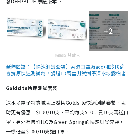
發DEEPBLUE 原廠版本。
+2
點擊圖片放大
延伸閱讀：【快速測試套裝】香港口罩廠acc+推$18病
毒抗原快速測試劑！捐贈10萬盒測試劑予深水埗露宿者
Goldsite快速測試套裝
深水埗電子特賣城現正發售Goldsite快速測試套裝，現
時更有優惠，$100/10支，平均每支$10，買10支再送口
罩。另外有售YHLO及Green Spring的快速測試套裝，
一樣低至$100/10支送口罩。