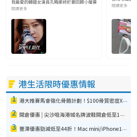
我最愛的韓國女演員孔曉振終於要回歸小螢幕啦!這次的劇本改編自同名
閱讀更多
閱讀更多
港生活限時優惠情報
1
港大推賽馬會強化骨骼計劃！$100骨質密度X光檢查 完成免費運動訓練送超市禮券！附參加資格
2
開倉優惠 | 尖沙咀海港城名牌波鞋開倉低至1折！On鞋$899起／Joy&Peace鞋履$98起
3
豐澤優惠勁減低至44折！Mac mini/iPhone17Pro大減價！廚房家電$220起