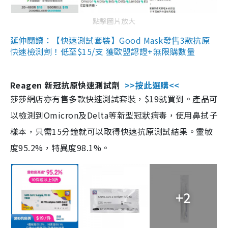
點擊圖片放大
延伸閱讀：【快速測試套裝】Good Mask發售3款抗原
快速檢測劑！低至$15/支 獲歐盟認證+無限購數量
Reagen 新冠抗原快速測試劑
>>按此選購<<
莎莎網店亦有售多款快速測試套裝，$19就買到。產品可
以檢測到Omicron及Delta等新型冠狀病毒，使用鼻拭子
樣本，只需15分鐘就可以取得快速抗原測試結果。靈敏
度95.2%，特異度98.1%。
+2