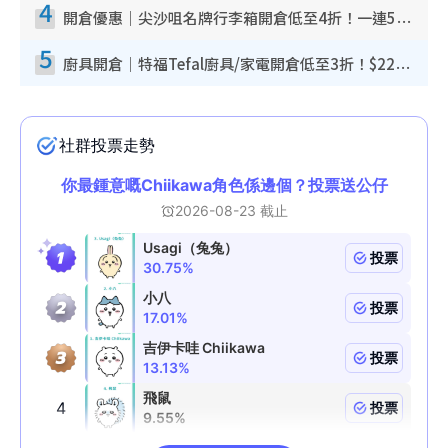
4
開倉優惠｜尖沙咀名牌行李箱開倉低至4折！一連5日 American Tourister/ace./Hallmark $200起！
5
廚具開倉｜特福Tefal廚具/家電開倉低至3折！$220起買平底鍋/炒鑊/湯煲！電飯煲/吸塵機/燙斗$418起