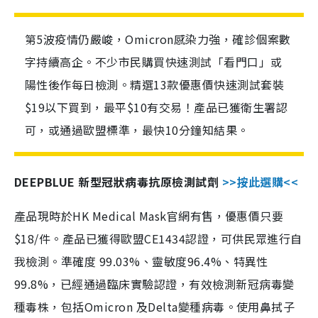
第5波疫情仍嚴峻，Omicron感染力強，確診個案數
字持續高企。不少市民購買快速測試「看門口」或
陽性後作每日檢測。精選13款優惠價快速測試套裝
$19以下買到，最平$10有交易！產品已獲衛生署認
可，或通過歐盟標準，最快10分鐘知結果。
DEEPBLUE 新型冠狀病毒抗原檢測試劑
>>按此選購<<
產品現時於HK Medical Mask官網有售，優惠價只要
$18/件。產品已獲得歐盟CE1434認證，可供民眾進行自
我檢測。準確度 99.03%、靈敏度96.4%、特異性
99.8%，已經通過臨床實驗認證，有效檢測新冠病毒變
種毒株，包括Omicron 及Delta變種病毒。使用鼻拭子