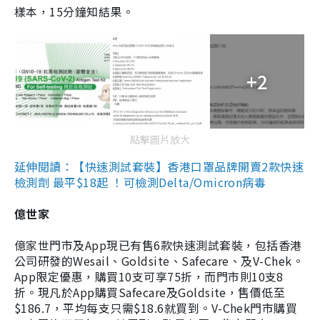
樣本，15分鐘知結果。
+2
點擊圖片放大
延伸閱讀：【快速測試套裝】香港口罩品牌開賣2款快速
檢測劑 最平$18起 ！可檢測Delta/Omicron病毒
億世家
億家世門市及App現已有售6款快速測試套裝，包括香港
公司研發的Wesail、Goldsite、Safecare、及V-Chek。
App限定優惠，購買10支可享75折，而門市則10支8
折。現凡於App購買Safecare及Goldsite，售價低至
$186.7，平均每支只需$18.6就買到。V-Chek門市購買