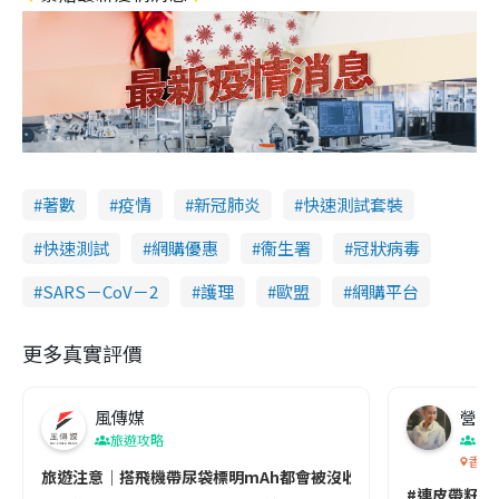
著數
疫情
新冠肺炎
快速測試套裝
快速測試
網購優惠
衞生署
冠狀病毒
SARS－CoV－2
護理
歐盟
網購平台
更多真實評價
風傳媒
營養教
旅遊攻略
生
香港
旅遊注意｜搭飛機帶尿袋標明mAh都會被沒收😱出發前切記檢查「1
#連皮帶籽都