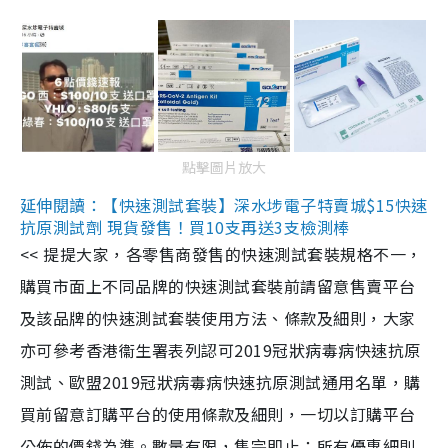
點擊圖片放大
延伸閱讀：【快速測試套裝】深水埗電子特賣城$15快速
抗原測試劑 現貨發售！買10支再送3支檢測棒
<< 提提大家，各零售商發售的快速測試套裝規格不一，
購買市面上不同品牌的快速測試套裝前請留意售賣平台
及該品牌的快速測試套裝使用方法、條款及細則，大家
亦可參考香港衞生署表列認可2019冠狀病毒病快速抗原
測試、歐盟2019冠狀病毒病快速抗原測試通用名單，購
買前留意訂購平台的使用條款及細則，一切以訂購平台
公佈的價錢為準。數量有限，售完即止；所有優惠細則