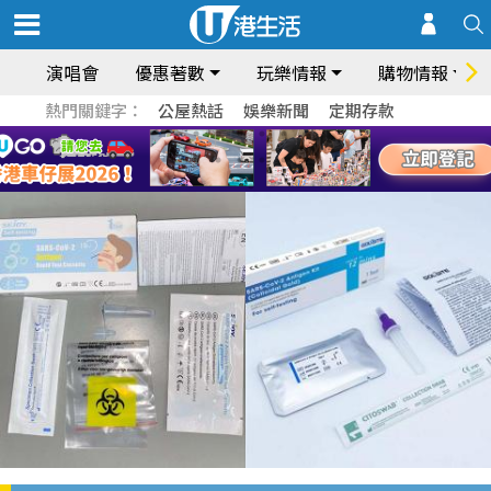
演唱會
優惠著數
玩樂情報
購物情報
熱門關鍵字：
公屋熱話
娛樂新聞
定期存款