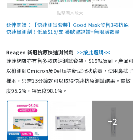
點擊圖片放大
延伸閱讀：【快速測試套裝】Good Mask發售3款抗原
快速檢測劑！低至$15/支 獲歐盟認證+無限購數量
Reagen 新冠抗原快速測試劑
>>按此選購<<
莎莎網店亦有售多款快速測試套裝，$19就買到。產品可
以檢測到Omicron及Delta等新型冠狀病毒，使用鼻拭子
樣本，只需15分鐘就可以取得快速抗原測試結果。靈敏
度95.2%，特異度98.1%。
+2