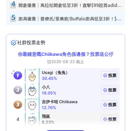
4
開倉優惠｜馬拉松開倉低至3折！直擊$99起買adidas／New Balance／Puma鞋款 STANLEY保溫杯劈價至$119起
5
廚具優惠｜普樂氏/意美廚/Buffalo廚具低至3折！$89起買煎鍋／炒鑊／個人鍋 同場小家電激減至$99起