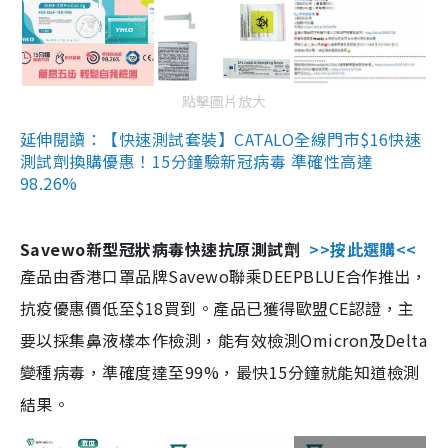
點擊圖片放大
延伸閱讀：【快速測試套裝】CATALO全線門市$16快速
測試劑換購優惠！15分鐘驗新冠病毒 準確性高達
98.26%
Savewo新型冠狀病毒快速抗原測試劑
>>按此選購<<
產品由香港口罩品牌Savewo聯乘DEEPBLUE合作推出，
抗疫優惠價低至$18買到。產品已獲得歐盟CE認證，主
要以採集鼻液樣本作檢測，能有效檢測Omicron及Delta
變種病毒，準確度達至99%，最快15分鐘就能知道檢測
結果。