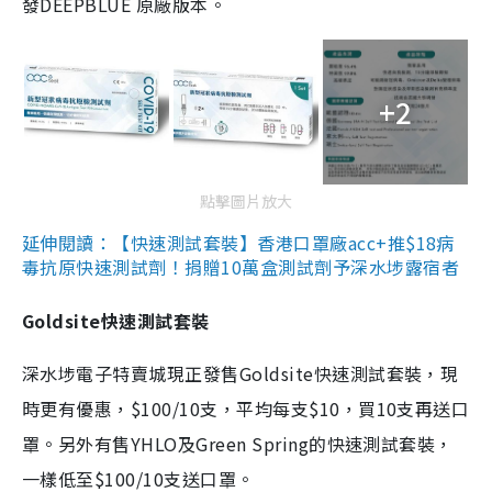
發DEEPBLUE 原廠版本。
+2
點擊圖片放大
延伸閱讀：【快速測試套裝】香港口罩廠acc+推$18病
毒抗原快速測試劑！捐贈10萬盒測試劑予深水埗露宿者
Goldsite快速測試套裝
深水埗電子特賣城現正發售Goldsite快速測試套裝，現
時更有優惠，$100/10支，平均每支$10，買10支再送口
罩。另外有售YHLO及Green Spring的快速測試套裝，
一樣低至$100/10支送口罩。