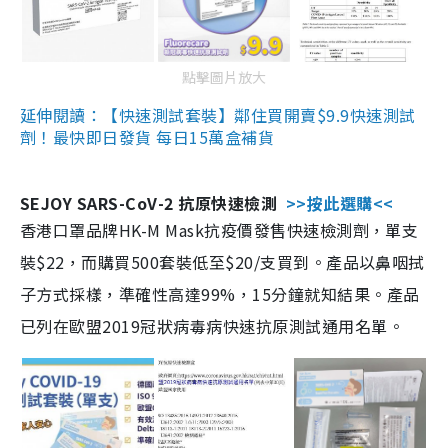
點擊圖片放大
延伸閱讀：【快速測試套裝】鄰住買開賣$9.9快速測試
劑！最快即日發貨 每日15萬盒補貨
SEJOY SARS-CoV-2 抗原快速檢測
>>按此選購<<
香港口罩品牌HK-M Mask抗疫價發售快速檢測劑，單支
裝$22，而購買500套裝低至$20/支買到。產品以鼻咽拭
子方式採樣，準確性高達99%，15分鐘就知結果。產品
已列在歐盟2019冠狀病毒病快速抗原測試通用名單。