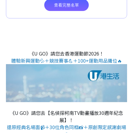
《U GO》請您去香港運動節2026！
體驗新興運動💦＋競技賽事💪＋100+運動用品攤位🔥
《U GO》請您去【名偵探柯南TV動畫播放30週年紀念
展】！
還原經典名場面📹＋30位角色同框📸＋原創限定感謝劇場