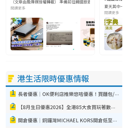
（文章由風傳媒授權轉載） 準備前往韓國旅遊的民眾，近期要特別留
夏天其中一種時
閱讀更多
閱讀更多
港生活限時優惠情報
1
長者優惠｜OK便利店推樂悠咭優惠！買麵包/牛奶/保健品拍卡即減
2
【8月生日優惠2026】全港85大食買玩著數攻略 自助餐/火鍋放題同行免費＋誠品/DONKI送現金券
3
開倉優惠｜銅鑼灣MICHAEL KORS開倉低至17折！直擊$500起買手袋/銀包/鞋款 必買經典Jet Set系列