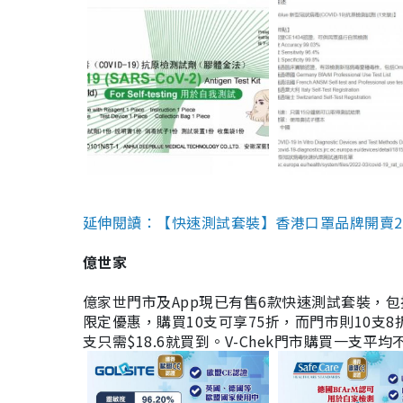
延伸閱讀：【快速測試套裝】香港口罩品牌開賣2款快速
億世家
億家世門市及App現已有售6款快速測試套裝，包括香港公司
限定優惠，購買10支可享75折，而門市則10支8折。現
支只需$18.6就買到。V-Chek門市購買一支平