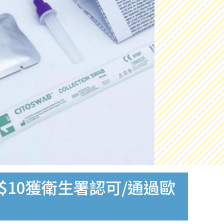
$10獲衛生署認可/通過歐