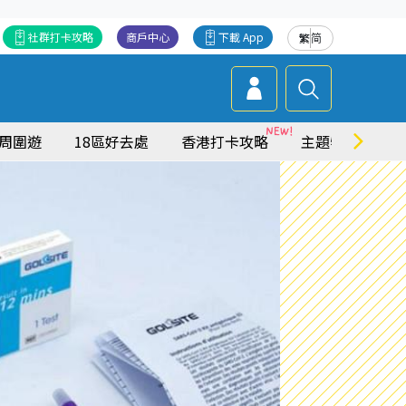
社群打卡攻略
商戶中心
下載 App
繁
简
周圍遊
18區好去處
香港打卡攻略
主題特集