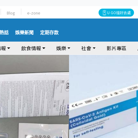
Blog
e-zone
U GO搵好去處
熱話
娛樂新聞
定期存款
情報
飲食情報
娛樂
社會
影片專區