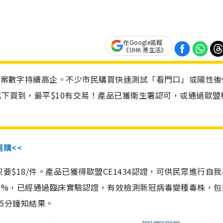
在Google追蹤
《UHK 港生活》
診個案數字持續高企。不少市民購買快速測試「看門口」或陽性後
以下買到，最平$10有交易！產品已獲衛生署認可，或通過歐盟
選購<<
惠價只要$18/件。產品已獲得歐盟CE1434認證，可供民眾進行自
性99.8%，已經通過臨床實驗認證，有效檢測新冠病毒變種毒株，
，15分鐘知結果。