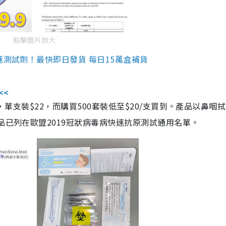
點擊圖片放大
速測試劑！最快即日發貨 每日15萬盒補貨
<<
，單支裝$22，而購買500套裝低至$20/支買到。產品以鼻咽
品已列在歐盟2019冠狀病毒病快速抗原測試通用名單。