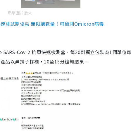
點擊圖片放大
測試劑優惠 無限購數量！可檢測Omicron病毒
are SARS-Cov-2 抗原快速檢測盒，每20劑獨立包裝為1個單位
5。產品以鼻拭子採樣，10至15分鐘知結果。