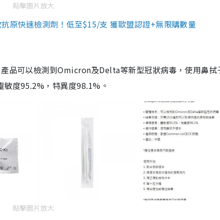
點擊圖片放大
3款抗原快速檢測劑！低至$15/支 獲歐盟認證+無限購數量
品可以檢測到Omicron及Delta等新型冠狀病毒，使用鼻拭
度95.2%，特異度98.1%。
點擊圖片放大