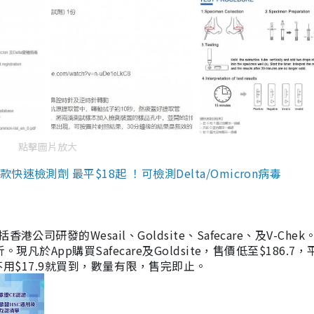
點擊圖片放大
檢測劑 最平$18起 ！可檢測Delta/Omicron病毒
研發的Wesail、Goldsite、Safecare、及V-Chek。
凡於App購買Safecare及Goldsite，售價低至$186.7
均不用$17.9就買到，數量有限，售完即止。