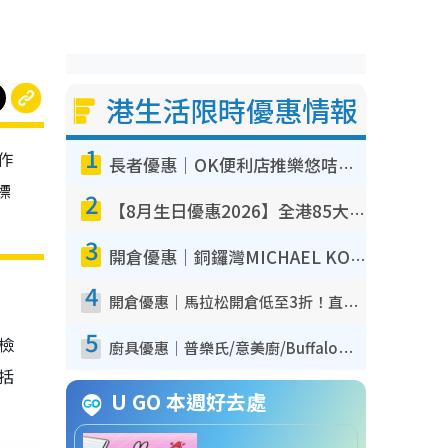
港生活限時優惠情報
1
作
長者優惠｜OK便利店推樂悠咭優惠！買麵包/牛奶/保健品拍卡即減
標
2
【8月生日優惠2026】全港85大食買玩著數攻略 自助餐/火鍋放題同行免費＋誠品/DONKI送現金券
3
開倉優惠｜銅鑼灣MICHAEL KORS開倉低至17折！直擊$500起買手袋/銀包/鞋款 必買經典Jet Set系列
4
開倉優惠｜馬拉松開倉低至3折！直擊$99起買adidas／New Balance／Puma鞋款 STANLEY保溫杯劈價至$119起
5
我檢
廚具優惠｜普樂氏/意美廚/Buffalo廚具低至3折！$89起買煎鍋／炒鑊／個人鍋 同場小家電激減至$99起
包括
U GO 本週好去處