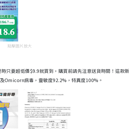
點擊圖片放大
劑，現時只要超低價$9.9就買到，購買前請先注意送貨時間！這款
Omicorn病毒，靈敏度92.2%，特異度100%。