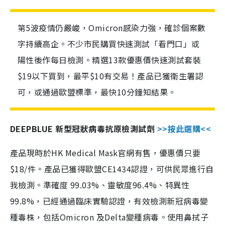
第5波疫情仍嚴峻，Omicron感染力強，確診個案數
字持續高企。不少市民購買快速測試「看門口」或
陽性後作每日檢測。精選13款優惠價快速測試套裝
$19以下買到，最平$10有交易！產品已獲衛生署認
可，或通過歐盟標準，最快10分鐘知結果。
DEEPBLUE 新型冠狀病毒抗原檢測試劑
>>按此選購<<
產品現時於HK Medical Mask官網有售，優惠價只要
$18/件。產品已獲得歐盟CE1434認證，可供民眾進行自
我檢測。準確度 99.03%、靈敏度96.4%、特異性
99.8%，已經通過臨床實驗認證，有效檢測新冠病毒變
種毒株，包括Omicron 及Delta變種病毒。使用鼻拭子