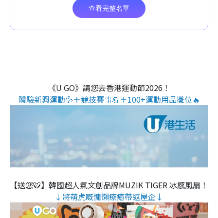
《U GO》請您去香港運動節2026！
體驗新興運動💦＋競技賽事💪＋100+運動用品攤位🔥
【送您🐯】韓國超人氣文創品牌MUZIK TIGER 冰感風扇！
↓將萌虎嘅慵懶療癒帶返屋企↓