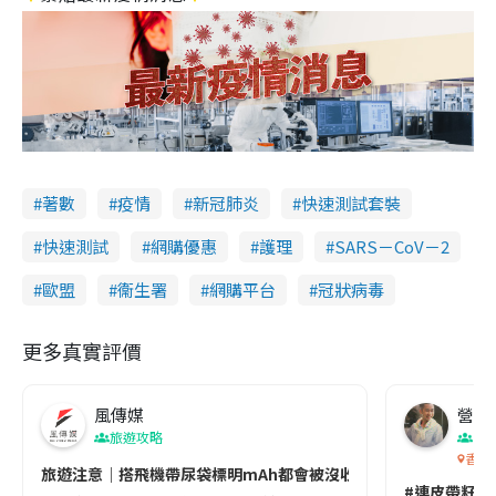
著數
疫情
新冠肺炎
快速測試套裝
快速測試
網購優惠
護理
SARS－CoV－2
歐盟
衞生署
網購平台
冠狀病毒
更多真實評價
風傳媒
營養教
旅遊攻略
生
香港
旅遊注意｜搭飛機帶尿袋標明mAh都會被沒收😱出發前切記檢查「1
#連皮帶籽都