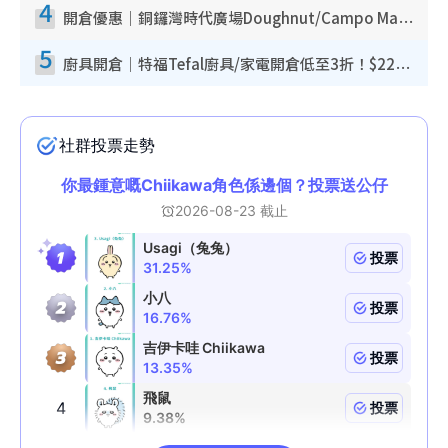
4
開倉優惠｜銅鑼灣時代廣場Doughnut/Campo Marzio開倉低至1折！背囊、書包、手袋劈價$200起
5
廚具開倉｜特福Tefal廚具/家電開倉低至3折！$220起買平底鍋/炒鑊/湯煲！電飯煲/吸塵機/燙斗$418起