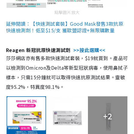
點擊圖片放大
延伸閱讀：【快速測試套裝】Good Mask發售3款抗原
快速檢測劑！低至$15/支 獲歐盟認證+無限購數量
Reagen 新冠抗原快速測試劑
>>按此選購<<
莎莎網店亦有售多款快速測試套裝，$19就買到。產品可
以檢測到Omicron及Delta等新型冠狀病毒，使用鼻拭子
樣本，只需15分鐘就可以取得快速抗原測試結果。靈敏
度95.2%，特異度98.1%。
+2