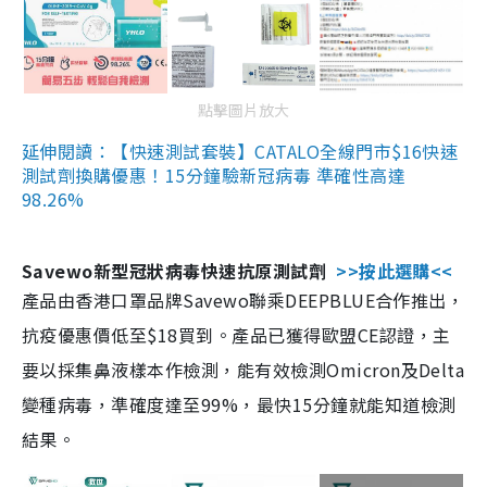
點擊圖片放大
延伸閱讀：【快速測試套裝】CATALO全線門市$16快速
測試劑換購優惠！15分鐘驗新冠病毒 準確性高達
98.26%
Savewo新型冠狀病毒快速抗原測試劑
>>按此選購<<
產品由香港口罩品牌Savewo聯乘DEEPBLUE合作推出，
抗疫優惠價低至$18買到。產品已獲得歐盟CE認證，主
要以採集鼻液樣本作檢測，能有效檢測Omicron及Delta
變種病毒，準確度達至99%，最快15分鐘就能知道檢測
結果。