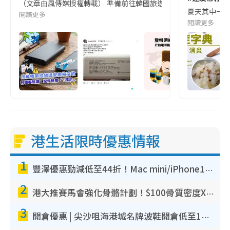
（文章由風傳媒授權轉載） 準備前往韓國旅遊的民眾，近期要特別留
夏天其中一種時
閱讀更多
閱讀更多
港生活限時優惠情報
1
豐澤優惠勁減低至44折！Mac mini/iPhone17Pro大減價！廚房家電$220起
2
港大推賽馬會強化骨骼計劃！$100骨質密度X光檢查 完成免費運動訓練送超市禮券！附參加資格
3
開倉優惠 | 尖沙咀海港城名牌波鞋開倉低至1折！On鞋$899起／Joy&Peace鞋履$98起