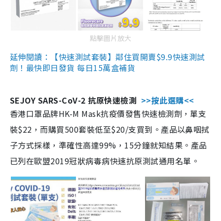
點擊圖片放大
延伸閱讀：【快速測試套裝】鄰住買開賣$9.9快速測試
劑！最快即日發貨 每日15萬盒補貨
SEJOY SARS-CoV-2 抗原快速檢測
>>按此選購<<
香港口罩品牌HK-M Mask抗疫價發售快速檢測劑，單支
裝$22，而購買500套裝低至$20/支買到。產品以鼻咽拭
子方式採樣，準確性高達99%，15分鐘就知結果。產品
已列在歐盟2019冠狀病毒病快速抗原測試通用名單。