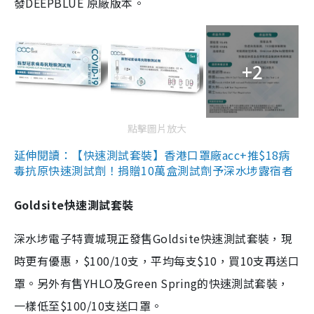
發DEEPBLUE 原廠版本。
+2
點擊圖片放大
延伸閱讀：【快速測試套裝】香港口罩廠acc+推$18病
毒抗原快速測試劑！捐贈10萬盒測試劑予深水埗露宿者
Goldsite快速測試套裝
深水埗電子特賣城現正發售Goldsite快速測試套裝，現
時更有優惠，$100/10支，平均每支$10，買10支再送口
罩。另外有售YHLO及Green Spring的快速測試套裝，
一樣低至$100/10支送口罩。