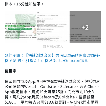
樣本，15分鐘知結果。
+2
點擊圖片放大
延伸閱讀：【快速測試套裝】香港口罩品牌開賣2款快速
檢測劑 最平$18起 ！可檢測Delta/Omicron病毒
億世家
億家世門市及App現已有售6款快速測試套裝，包括香港
公司研發的Wesail、Goldsite、Safecare、及V-Chek。
App限定優惠，購買10支可享75折，而門市則10支8
折。現凡於App購買Safecare及Goldsite，售價低至
$186.7，平均每支只需$18.6就買到。V-Chek門市購買