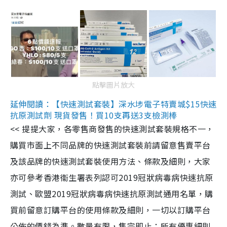
點擊圖片放大
延伸閱讀：【快速測試套裝】深水埗電子特賣城$15快速
抗原測試劑 現貨發售！買10支再送3支檢測棒
<< 提提大家，各零售商發售的快速測試套裝規格不一，
購買市面上不同品牌的快速測試套裝前請留意售賣平台
及該品牌的快速測試套裝使用方法、條款及細則，大家
亦可參考香港衞生署表列認可2019冠狀病毒病快速抗原
測試、歐盟2019冠狀病毒病快速抗原測試通用名單，購
買前留意訂購平台的使用條款及細則，一切以訂購平台
公佈的價錢為準。數量有限，售完即止；所有優惠細則