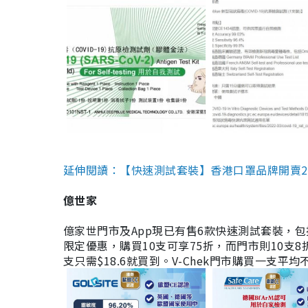
延伸閱讀：【快速測試套裝】香港口罩品牌開賣2款快速
億世家
億家世門市及App現已有售6款快速測試套裝，包括香港公司
限定優惠，購買10支可享75折，而門市則10支8折。現
支只需$18.6就買到。V-Chek門市購買一支平