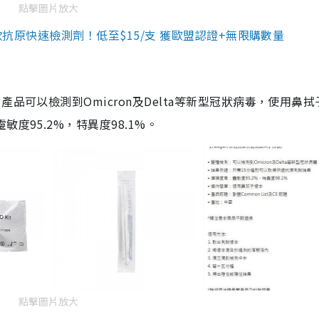
點擊圖片放大
3款抗原快速檢測劑！低至$15/支 獲歐盟認證+無限購數量
品可以檢測到Omicron及Delta等新型冠狀病毒，使用鼻拭
度95.2%，特異度98.1%。
點擊圖片放大