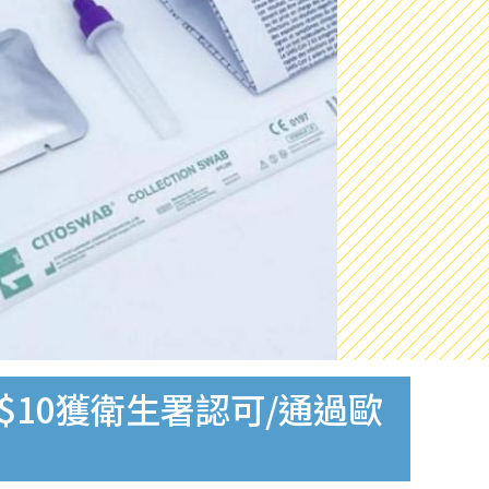
$10獲衛生署認可/通過歐