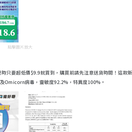
點擊圖片放大
劑，現時只要超低價$9.9就買到，購買前請先注意送貨時間！這款
Omicorn病毒，靈敏度92.2%，特異度100%。