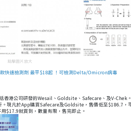
點擊圖片放大
檢測劑 最平$18起 ！可檢測Delta/Omicron病毒
研發的Wesail、Goldsite、Safecare、及V-Chek。
凡於App購買Safecare及Goldsite，售價低至$186.7
均不用$17.9就買到，數量有限，售完即止。