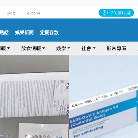
Blog
e-zone
U GO搵好去處
熱話
娛樂新聞
定期存款
情報
飲食情報
娛樂
社會
影片專區