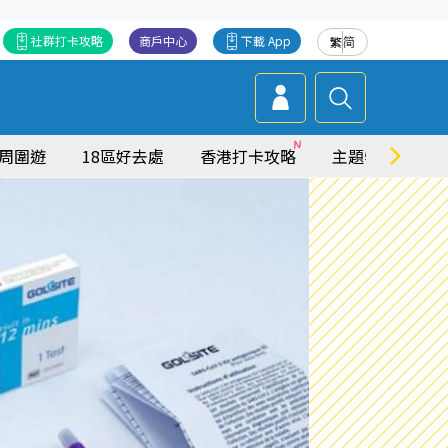
社群打卡攻略
商戶中心
下載 App
繁
简
周圍遊
18區好去處
香港打卡攻略
主題特集