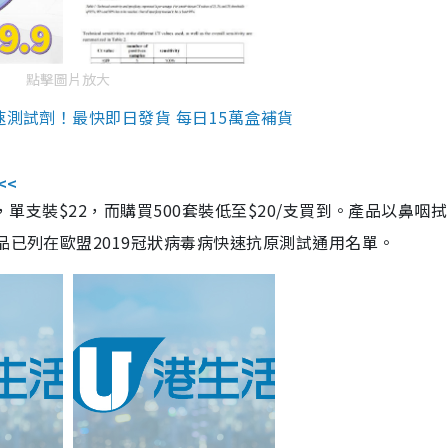
點擊圖片放大
速測試劑！最快即日發貨 每日15萬盒補貨
<<
，單支裝$22，而購買500套裝低至$20/支買到。產品以鼻咽
品已列在歐盟2019冠狀病毒病快速抗原測試通用名單。