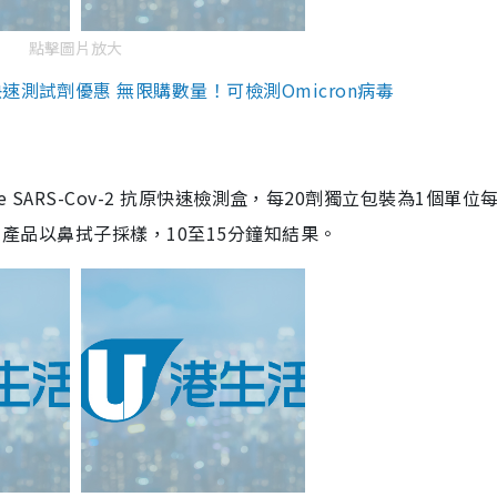
點擊圖片放大
測試劑優惠 無限購數量！可檢測Omicron病毒
are SARS-Cov-2 抗原快速檢測盒，每20劑獨立包裝為1個單位
5。產品以鼻拭子採樣，10至15分鐘知結果。