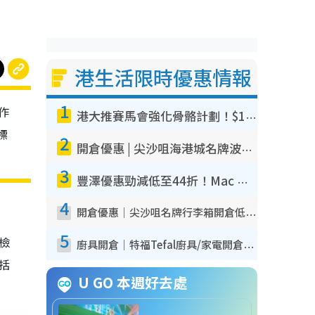
港生活限時優惠情報
1
作
港大推賽馬會強化骨骼計劃！$100骨質密度X光檢查 完成免費運動訓練送超市禮券！附參加資格
標
2
開倉優惠 | 尖沙咀海港城名牌波鞋開倉低至1折！On鞋$899起／Joy&Peace鞋履$98起
3
豐澤優惠勁減低至44折！Mac mini/iPhone17Pro大減價！廚房家電$220起
4
開倉優惠｜尖沙咀名牌行李箱開倉低至4折！一連5日 American Tourister/ace./Hallmark $200起！
5
我檢
廚具開倉｜特福Tefal廚具/家電開倉低至3折！$220起買平底鍋/炒鑊/湯煲！電飯煲/吸塵機/燙斗$418起
包括
U GO 本週好去處