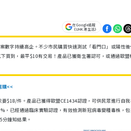
在Google追蹤
《UHK 港生活》
診個案數字持續高企。不少市民購買快速測試「看門口」或陽性後
以下買到，最平$10有交易！產品已獲衛生署認可，或通過歐盟
選購<<
惠價只要$18/件。產品已獲得歐盟CE1434認證，可供民眾進行自
性99.8%，已經通過臨床實驗認證，有效檢測新冠病毒變種毒株，
，15分鐘知結果。