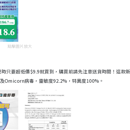
點擊圖片放大
劑，現時只要超低價$9.9就買到，購買前請先注意送貨時間！這款
Omicorn病毒，靈敏度92.2%，特異度100%。