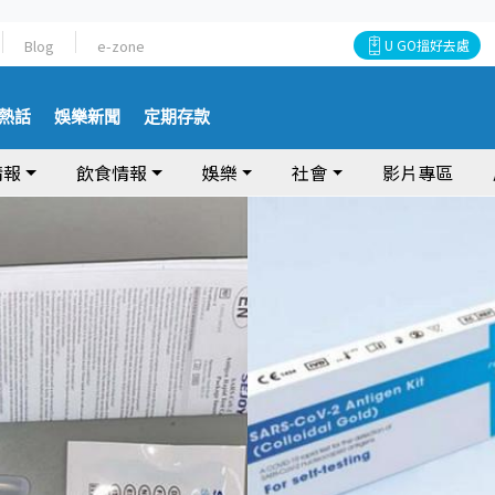
Blog
e-zone
U GO搵好去處
熱話
娛樂新聞
定期存款
情報
飲食情報
娛樂
社會
影片專區