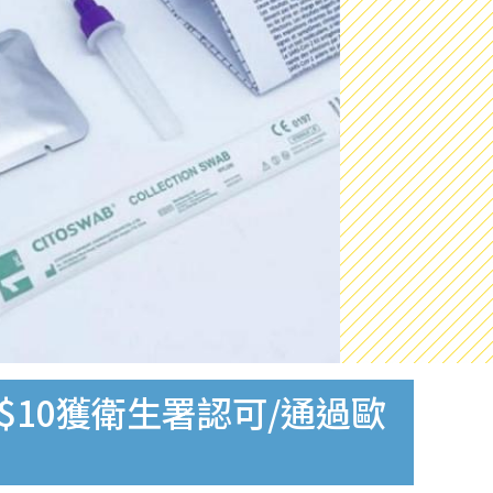
$10獲衛生署認可/通過歐