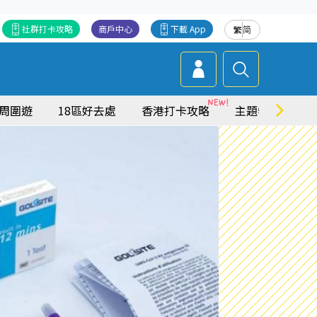
社群打卡攻略
商戶中心
下載 App
繁
简
周圍遊
18區好去處
香港打卡攻略
主題特集