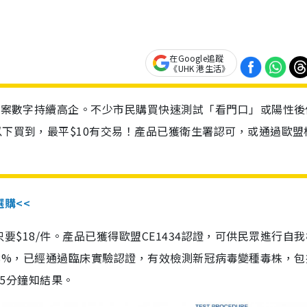
在Google追蹤
《UHK 港生活》
診個案數字持續高企。不少市民購買快速測試「看門口」或陽性後
以下買到，最平$10有交易！產品已獲衛生署認可，或通過歐盟
選購<<
惠價只要$18/件。產品已獲得歐盟CE1434認證，可供民眾進行自
性99.8%，已經通過臨床實驗認證，有效檢測新冠病毒變種毒株，
，15分鐘知結果。