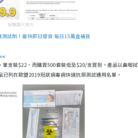
點擊圖片放大
速測試劑！最快即日發貨 每日15萬盒補貨
<<
，單支裝$22，而購買500套裝低至$20/支買到。產品以鼻咽
品已列在歐盟2019冠狀病毒病快速抗原測試通用名單。