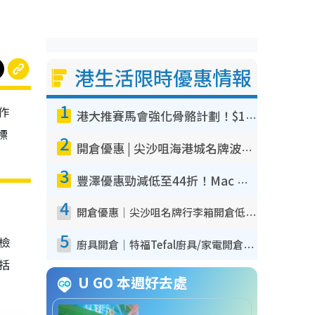
港生活限時優惠情報
1
作
港大推賽馬會強化骨骼計劃！$100骨質密度X光檢查 完成免費運動訓練送超市禮券！附參加資格
標
2
開倉優惠 | 尖沙咀海港城名牌波鞋開倉低至1折！On鞋$899起／Joy&Peace鞋履$98起
3
豐澤優惠勁減低至44折！Mac mini/iPhone17Pro大減價！廚房家電$220起
4
開倉優惠｜尖沙咀名牌行李箱開倉低至4折！一連5日 American Tourister/ace./Hallmark $200起！
5
我檢
廚具開倉｜特福Tefal廚具/家電開倉低至3折！$220起買平底鍋/炒鑊/湯煲！電飯煲/吸塵機/燙斗$418起
包括
U GO 本週好去處