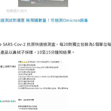
點擊圖片放大
測試劑優惠 無限購數量！可檢測Omicron病毒
are SARS-Cov-2 抗原快速檢測盒，每20劑獨立包裝為1個單位
5。產品以鼻拭子採樣，10至15分鐘知結果。