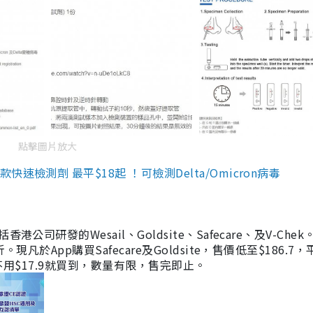
點擊圖片放大
檢測劑 最平$18起 ！可檢測Delta/Omicron病毒
研發的Wesail、Goldsite、Safecare、及V-Chek。
凡於App購買Safecare及Goldsite，售價低至$186.7
均不用$17.9就買到，數量有限，售完即止。