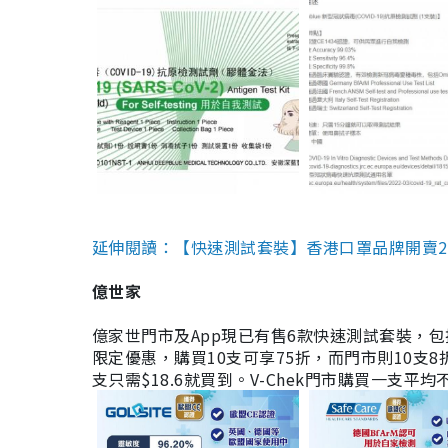
延伸閱讀：【快速測試套裝】香港口罩品牌開賣2款快速
億世家
億家世門市及App現已有售6款快速測試套裝，包括香港公司
限定優惠，購買10支可享75折，而門市則10支8折。現
支只需$18.6就買到。V-Chek門市購買一支平