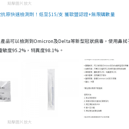
點擊圖片放大
3款抗原快速檢測劑！低至$15/支 獲歐盟認證+無限購數量
品可以檢測到Omicron及Delta等新型冠狀病毒，使用鼻拭
度95.2%，特異度98.1%。
點擊圖片放大