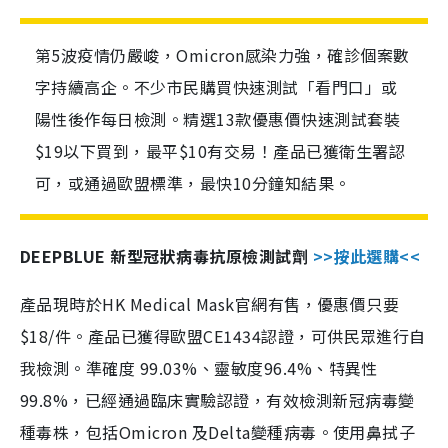
第5波疫情仍嚴峻，Omicron感染力強，確診個案數
字持續高企。不少市民購買快速測試「看門口」或
陽性後作每日檢測。精選13款優惠價快速測試套裝
$19以下買到，最平$10有交易！產品已獲衛生署認
可，或通過歐盟標準，最快10分鐘知結果。
DEEPBLUE 新型冠狀病毒抗原檢測試劑
>>按此選購<<
產品現時於HK Medical Mask官網有售，優惠價只要
$18/件。產品已獲得歐盟CE1434認證，可供民眾進行自
我檢測。準確度 99.03%、靈敏度96.4%、特異性
99.8%，已經通過臨床實驗認證，有效檢測新冠病毒變
種毒株，包括Omicron 及Delta變種病毒。使用鼻拭子