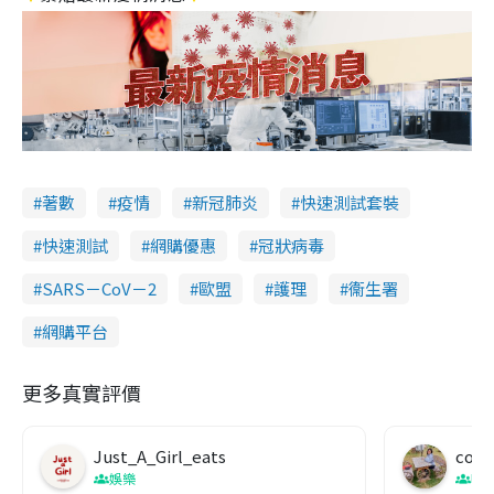
著數
疫情
新冠肺炎
快速測試套裝
快速測試
網購優惠
冠狀病毒
SARS－CoV－2
歐盟
護理
衞生署
網購平台
更多真實評價
Just_A_Girl_eats
co c
娛樂
吹