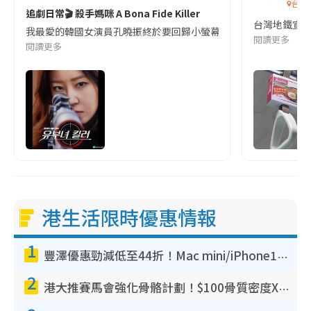
台灣
追劇日常🎬 殺手媽咪 A Bona Fide Killer
台灣地鐵宣
我最愛的韓國女演員孔曉振終於要回歸小螢幕啦!這次的劇本改編自同名
閱讀更多
閱讀更多
港生活限時優惠情報
1
豐澤優惠勁減低至44折！Mac mini/iPhone17Pro大減價！廚房家電$220起
2
港大推賽馬會強化骨骼計劃！$100骨質密度X光檢查 完成免費運動訓練送超市禮券！附參加資格