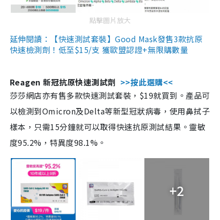
點擊圖片放大
延伸閱讀：【快速測試套裝】Good Mask發售3款抗原
快速檢測劑！低至$15/支 獲歐盟認證+無限購數量
Reagen 新冠抗原快速測試劑
>>按此選購<<
莎莎網店亦有售多款快速測試套裝，$19就買到。產品可
以檢測到Omicron及Delta等新型冠狀病毒，使用鼻拭子
樣本，只需15分鐘就可以取得快速抗原測試結果。靈敏
度95.2%，特異度98.1%。
+2