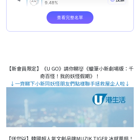
【新會員限定】《U GO》請你睇👹《蠟筆小新劇場版：千
奇百怪！我的妖怪假期》！
↓一齊睇下小新同妖怪朋友們點樣聯手拯救屋企人啦↓
【送您🐯】韓國超人氣文創品牌MUZIK TIGER 冰感風扇！