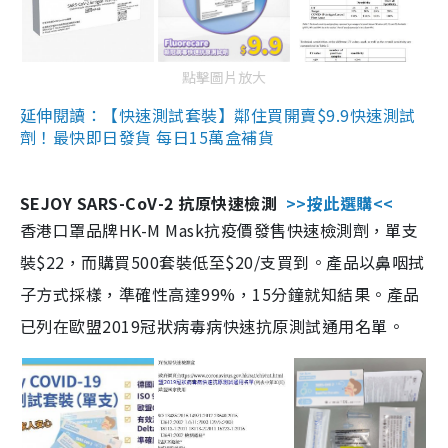
點擊圖片放大
延伸閱讀：【快速測試套裝】鄰住買開賣$9.9快速測試
劑！最快即日發貨 每日15萬盒補貨
SEJOY SARS-CoV-2 抗原快速檢測
>>按此選購<<
香港口罩品牌HK-M Mask抗疫價發售快速檢測劑，單支
裝$22，而購買500套裝低至$20/支買到。產品以鼻咽拭
子方式採樣，準確性高達99%，15分鐘就知結果。產品
已列在歐盟2019冠狀病毒病快速抗原測試通用名單。