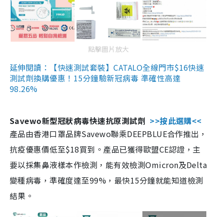
點擊圖片放大
延伸閱讀：【快速測試套裝】CATALO全線門市$16快速
測試劑換購優惠！15分鐘驗新冠病毒 準確性高達
98.26%
Savewo新型冠狀病毒快速抗原測試劑
>>按此選購<<
產品由香港口罩品牌Savewo聯乘DEEPBLUE合作推出，
抗疫優惠價低至$18買到。產品已獲得歐盟CE認證，主
要以採集鼻液樣本作檢測，能有效檢測Omicron及Delta
變種病毒，準確度達至99%，最快15分鐘就能知道檢測
結果。