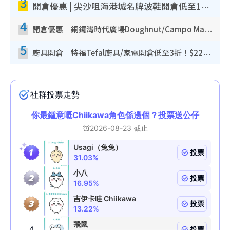
3
開倉優惠 | 尖沙咀海港城名牌波鞋開倉低至1折！On鞋$899起／Joy&Peace鞋履$98起
4
開倉優惠｜銅鑼灣時代廣場Doughnut/Campo Marzio開倉低至1折！背囊、書包、手袋劈價$200起
5
廚具開倉｜特福Tefal廚具/家電開倉低至3折！$220起買平底鍋/炒鑊/湯煲！電飯煲/吸塵機/燙斗$418起