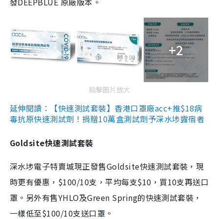
發DEEPBLUE 原廠版本。
+2
點擊圖片放大
延伸閱讀：【快速測試套裝】香港口罩廠acc+推$18病
毒抗原快速測試劑！捐贈10萬盒測試劑予深水埗露宿者
Goldsite快速測試套裝
深水埗電子特賣城現正發售Goldsite快速測試套裝，現
時更有優惠，$100/10支，平均每支$10，買10支再送口
罩。另外有售YHLO及Green Spring的快速測試套裝，
一樣低至$100/10支送口罩。