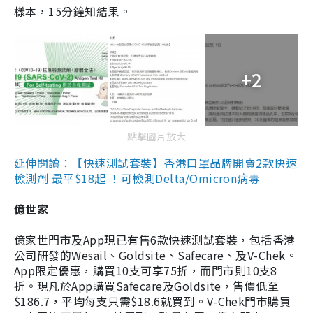
樣本，15分鐘知結果。
+2
點擊圖片放大
延伸閱讀：【快速測試套裝】香港口罩品牌開賣2款快速
檢測劑 最平$18起 ！可檢測Delta/Omicron病毒
億世家
億家世門市及App現已有售6款快速測試套裝，包括香港
公司研發的Wesail、Goldsite、Safecare、及V-Chek。
App限定優惠，購買10支可享75折，而門市則10支8
折。現凡於App購買Safecare及Goldsite，售價低至
$186.7，平均每支只需$18.6就買到。V-Chek門市購買