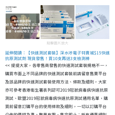
點擊圖片放大
延伸閱讀：【快速測試套裝】深水埗電子特賣城$15快速
抗原測試劑 現貨發售！買10支再送3支檢測棒
<< 提提大家，各零售商發售的快速測試套裝規格不一，
購買市面上不同品牌的快速測試套裝前請留意售賣平台
及該品牌的快速測試套裝使用方法、條款及細則，大家
亦可參考香港衞生署表列認可2019冠狀病毒病快速抗原
測試、歐盟2019冠狀病毒病快速抗原測試通用名單，購
買前留意訂購平台的使用條款及細則，一切以訂購平台
公佈的價錢為準。數量有限，售完即止；所有優惠細則