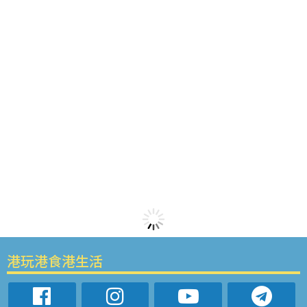
港玩港食港生活