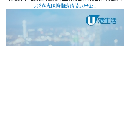
↓將萌虎嘅慵懶療癒帶返屋企↓