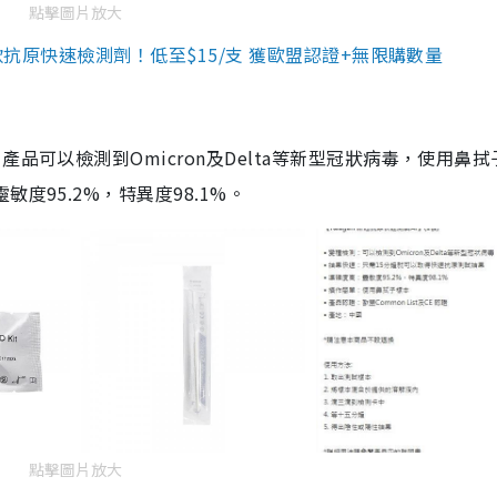
點擊圖片放大
3款抗原快速檢測劑！低至$15/支 獲歐盟認證+無限購數量
品可以檢測到Omicron及Delta等新型冠狀病毒，使用鼻拭
度95.2%，特異度98.1%。
點擊圖片放大