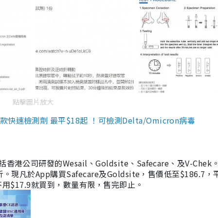
點擊圖片放大
檢測劑 最平$18起 ！可檢測Delta/Omicron病毒
研發的Wesail、Goldsite、Safecare、及V-Chek。
凡於App購買Safecare及Goldsite，售價低至$186.7
均不用$17.9就買到，數量有限，售完即止。