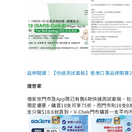
延伸閱讀：【快速測試套裝】香港口罩品牌開賣2款快速
億世家
億家世門市及App現已有售6款快速測試套裝，包括香港公司
限定優惠，購買10支可享75折，而門市則10支8折。現
支只需$18.6就買到。V-Chek門市購買一支平