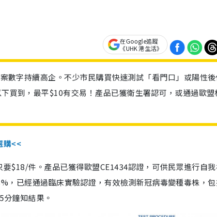
在Google追蹤
《UHK 港生活》
診個案數字持續高企。不少市民購買快速測試「看門口」或陽性後
以下買到，最平$10有交易！產品已獲衛生署認可，或通過歐盟
選購<<
惠價只要$18/件。產品已獲得歐盟CE1434認證，可供民眾進行自
性99.8%，已經通過臨床實驗認證，有效檢測新冠病毒變種毒株，
，15分鐘知結果。