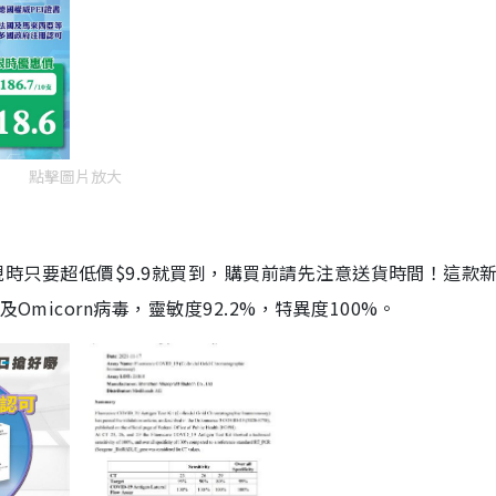
點擊圖片放大
劑，現時只要超低價$9.9就買到，購買前請先注意送貨時間！這款
Omicorn病毒，靈敏度92.2%，特異度100%。