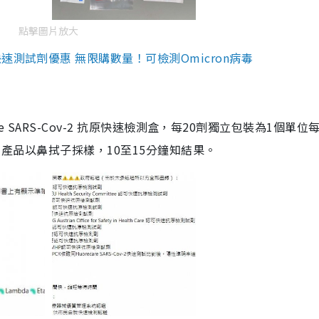
點擊圖片放大
測試劑優惠 無限購數量！可檢測Omicron病毒
are SARS-Cov-2 抗原快速檢測盒，每20劑獨立包裝為1個單位
5。產品以鼻拭子採樣，10至15分鐘知結果。