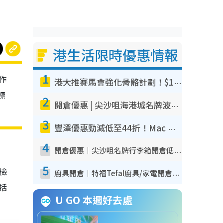
港生活限時優惠情報
1
作
港大推賽馬會強化骨骼計劃！$100骨質密度X光檢查 完成免費運動訓練送超市禮券！附參加資格
標
2
開倉優惠 | 尖沙咀海港城名牌波鞋開倉低至1折！On鞋$899起／Joy&Peace鞋履$98起
3
豐澤優惠勁減低至44折！Mac mini/iPhone17Pro大減價！廚房家電$220起
4
開倉優惠｜尖沙咀名牌行李箱開倉低至4折！一連5日 American Tourister/ace./Hallmark $200起！
5
我檢
廚具開倉｜特福Tefal廚具/家電開倉低至3折！$220起買平底鍋/炒鑊/湯煲！電飯煲/吸塵機/燙斗$418起
包括
U GO 本週好去處