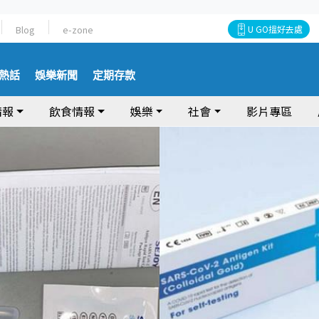
Blog
e-zone
U GO搵好去處
熱話
娛樂新聞
定期存款
情報
飲食情報
娛樂
社會
影片專區