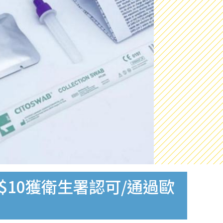
$10獲衛生署認可/通過歐