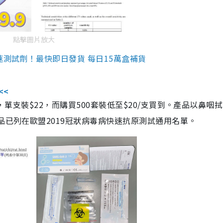
點擊圖片放大
速測試劑！最快即日發貨 每日15萬盒補貨
<<
，單支裝$22，而購買500套裝低至$20/支買到。產品以鼻咽
品已列在歐盟2019冠狀病毒病快速抗原測試通用名單。