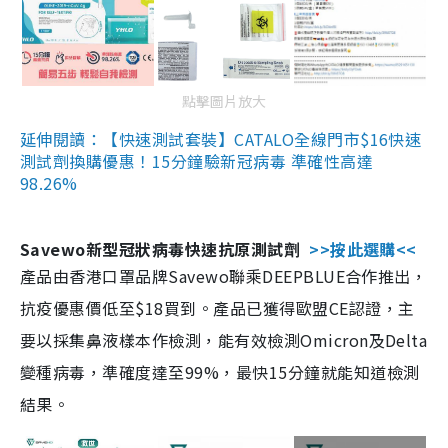
點擊圖片放大
延伸閱讀：【快速測試套裝】CATALO全線門市$16快速
測試劑換購優惠！15分鐘驗新冠病毒 準確性高達
98.26%
Savewo新型冠狀病毒快速抗原測試劑
>>按此選購<<
產品由香港口罩品牌Savewo聯乘DEEPBLUE合作推出，
抗疫優惠價低至$18買到。產品已獲得歐盟CE認證，主
要以採集鼻液樣本作檢測，能有效檢測Omicron及Delta
變種病毒，準確度達至99%，最快15分鐘就能知道檢測
結果。