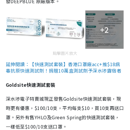
發DEEPBLUE 原廠版本。
+2
點擊圖片放大
延伸閱讀：【快速測試套裝】香港口罩廠acc+推$18病
毒抗原快速測試劑！捐贈10萬盒測試劑予深水埗露宿者
Goldsite快速測試套裝
深水埗電子特賣城現正發售Goldsite快速測試套裝，現
時更有優惠，$100/10支，平均每支$10，買10支再送口
罩。另外有售YHLO及Green Spring的快速測試套裝，
一樣低至$100/10支送口罩。