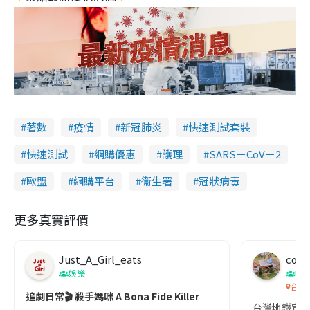
著數
疫情
新冠肺炎
快速測試套裝
快速測試
網購優惠
護理
SARS－CoV－2
歐盟
網購平台
衞生署
冠狀病毒
更多真實評價
Just_A_Girl_eats
co c
娛樂
吹
台灣
追劇日常🎬 殺手媽咪 A Bona Fide Killer
台灣地鐵宣