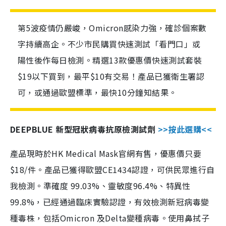
第5波疫情仍嚴峻，Omicron感染力強，確診個案數
字持續高企。不少市民購買快速測試「看門口」或
陽性後作每日檢測。精選13款優惠價快速測試套裝
$19以下買到，最平$10有交易！產品已獲衛生署認
可，或通過歐盟標準，最快10分鐘知結果。
DEEPBLUE 新型冠狀病毒抗原檢測試劑
>>按此選購<<
產品現時於HK Medical Mask官網有售，優惠價只要
$18/件。產品已獲得歐盟CE1434認證，可供民眾進行自
我檢測。準確度 99.03%、靈敏度96.4%、特異性
99.8%，已經通過臨床實驗認證，有效檢測新冠病毒變
種毒株，包括Omicron 及Delta變種病毒。使用鼻拭子