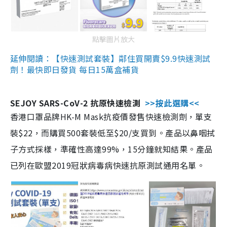
點擊圖片放大
延伸閱讀：【快速測試套裝】鄰住買開賣$9.9快速測試
劑！最快即日發貨 每日15萬盒補貨
SEJOY SARS-CoV-2 抗原快速檢測
>>按此選購<<
香港口罩品牌HK-M Mask抗疫價發售快速檢測劑，單支
裝$22，而購買500套裝低至$20/支買到。產品以鼻咽拭
子方式採樣，準確性高達99%，15分鐘就知結果。產品
已列在歐盟2019冠狀病毒病快速抗原測試通用名單。