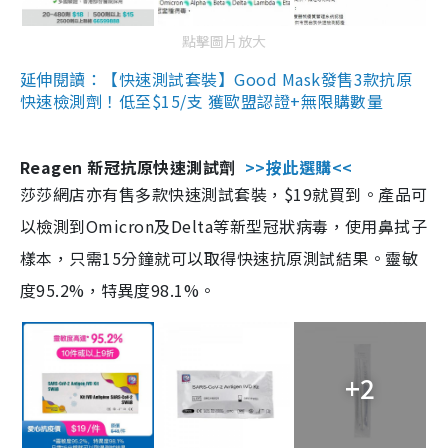
點擊圖片放大
延伸閱讀：【快速測試套裝】Good Mask發售3款抗原
快速檢測劑！低至$15/支 獲歐盟認證+無限購數量
Reagen 新冠抗原快速測試劑
>>按此選購<<
莎莎網店亦有售多款快速測試套裝，$19就買到。產品可
以檢測到Omicron及Delta等新型冠狀病毒，使用鼻拭子
樣本，只需15分鐘就可以取得快速抗原測試結果。靈敏
度95.2%，特異度98.1%。
+2