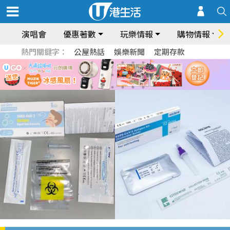
演唱會
優惠著數
玩樂情報
購物情報
熱門關鍵字：
公屋熱話
娛樂新聞
定期存款