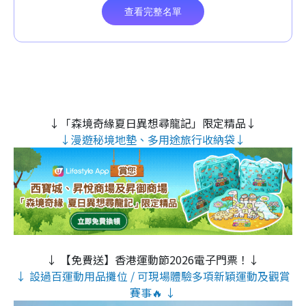
↓「森境奇緣夏日異想尋龍記」限定精品↓
↓漫遊秘境地墊、多用途旅行收納袋↓
↓ 【免費送】香港運動節2026電子門票！↓
↓ 設過百運動用品攤位 / 可現場體驗多項新穎運動及觀賞
賽事🔥 ↓