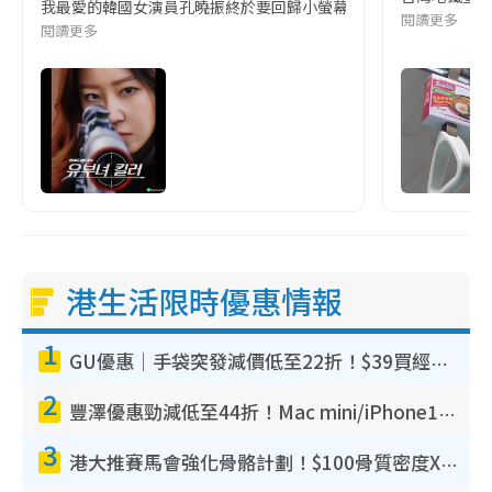
我最愛的韓國女演員孔曉振終於要回歸小螢幕啦!這次的劇本改編自同名
閱讀更多
閱讀更多
港生活限時優惠情報
1
GU優惠｜手袋突發減價低至22折！$39買經典波士頓包/餃子袋！飾物同步減價$29起！
2
豐澤優惠勁減低至44折！Mac mini/iPhone17Pro大減價！廚房家電$220起
3
港大推賽馬會強化骨骼計劃！$100骨質密度X光檢查 完成免費運動訓練送超市禮券！附參加資格