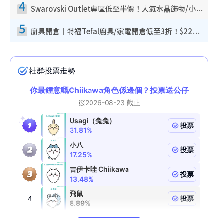
4
Swarovski Outlet專區低至半價！人氣水晶飾物/小擺設$138起！迪士尼款/水晶高跟鞋都有平
5
廚具開倉｜特福Tefal廚具/家電開倉低至3折！$220起買平底鍋/炒鑊/湯煲！電飯煲/吸塵機/燙斗$418起