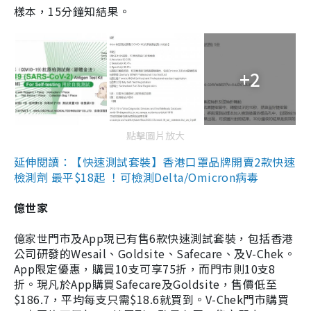
樣本，15分鐘知結果。
+2
點擊圖片放大
延伸閱讀：【快速測試套裝】香港口罩品牌開賣2款快速
檢測劑 最平$18起 ！可檢測Delta/Omicron病毒
億世家
億家世門市及App現已有售6款快速測試套裝，包括香港
公司研發的Wesail、Goldsite、Safecare、及V-Chek。
App限定優惠，購買10支可享75折，而門市則10支8
折。現凡於App購買Safecare及Goldsite，售價低至
$186.7，平均每支只需$18.6就買到。V-Chek門市購買