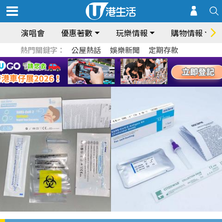
演唱會
優惠著數
玩樂情報
購物情報
熱門關鍵字：
公屋熱話
娛樂新聞
定期存款