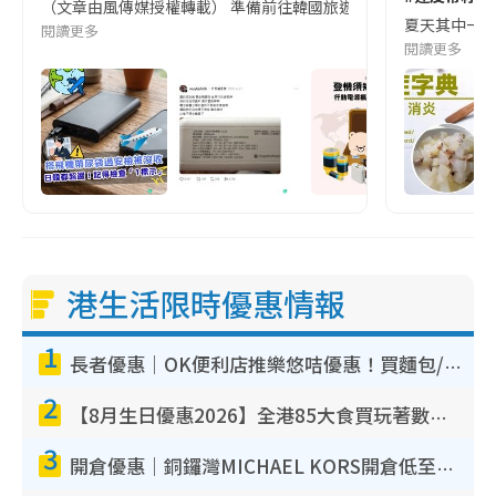
（文章由風傳媒授權轉載） 準備前往韓國旅遊的民眾，近期要特別留
夏天其中一種時
閱讀更多
閱讀更多
港生活限時優惠情報
1
長者優惠｜OK便利店推樂悠咭優惠！買麵包/牛奶/保健品拍卡即減
2
【8月生日優惠2026】全港85大食買玩著數攻略 自助餐/火鍋放題同行免費＋誠品/DONKI送現金券
3
開倉優惠｜銅鑼灣MICHAEL KORS開倉低至17折！直擊$500起買手袋/銀包/鞋款 必買經典Jet Set系列