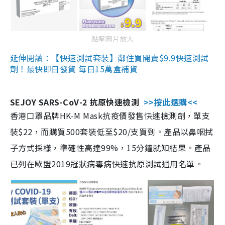
點擊圖片放大
延伸閱讀：【快速測試套裝】鄰住買開賣$9.9快速測試
劑！最快即日發貨 每日15萬盒補貨
SEJOY SARS-CoV-2 抗原快速檢測
>>按此選購<<
香港口罩品牌HK-M Mask抗疫價發售快速檢測劑，單支
裝$22，而購買500套裝低至$20/支買到。產品以鼻咽拭
子方式採樣，準確性高達99%，15分鐘就知結果。產品
已列在歐盟2019冠狀病毒病快速抗原測試通用名單。