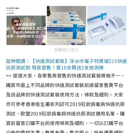
點擊圖片放大
延伸閱讀：【快速測試套裝】深水埗電子特賣城$15快速
抗原測試劑 現貨發售！買10支再送3支檢測棒
<< 提提大家，各零售商發售的快速測試套裝規格不一，
購買市面上不同品牌的快速測試套裝前請留意售賣平台
及該品牌的快速測試套裝使用方法、條款及細則，大家
亦可參考香港衞生署表列認可2019冠狀病毒病快速抗原
測試、歐盟2019冠狀病毒病快速抗原測試通用名單，購
買前留意訂購平台的使用條款及細則，一切以訂購平台
公佈的價錢為準。數量有限，售完即止；所有優惠細則