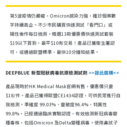
第5波疫情仍嚴峻，Omicron感染力強，確診個案數
字持續高企。不少市民購買快速測試「看門口」或
陽性後作每日檢測。精選13款優惠價快速測試套裝
$19以下買到，最平$10有交易！產品已獲衛生署認
可，或通過歐盟標準，最快10分鐘知結果。
DEEPBLUE 新型冠狀病毒抗原檢測試劑
>>按此選購<<
產品現時於HK Medical Mask官網有售，優惠價只要
$18/件。產品已獲得歐盟CE1434認證，可供民眾進行自
我檢測。準確度 99.03%、靈敏度96.4%、特異性
99.8%，已經通過臨床實驗認證，有效檢測新冠病毒變
種毒株，包括Omicron 及Delta變種病毒。使用鼻拭子