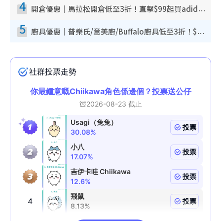
4
開倉優惠｜馬拉松開倉低至3折！直擊$99起買adidas／New Balance／Puma鞋款 STANLEY保溫杯劈價至$119起
5
廚具優惠｜普樂氏/意美廚/Buffalo廚具低至3折！$89起買煎鍋／炒鑊／個人鍋 同場小家電激減至$99起