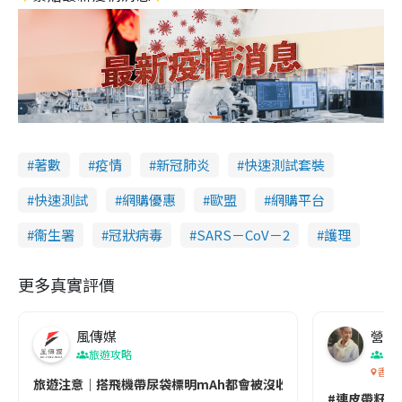
著數
疫情
新冠肺炎
快速測試套裝
快速測試
網購優惠
歐盟
網購平台
衞生署
冠狀病毒
SARS－CoV－2
護理
更多真實評價
風傳媒
營養教
旅遊攻略
生
香港
旅遊注意｜搭飛機帶尿袋標明mAh都會被沒收😱出發前切記檢查「1
#連皮帶籽都