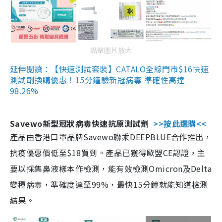
點擊圖片放大
延伸閱讀：【快速測試套裝】CATALO全線門市$16快速
測試劑換購優惠！15分鐘驗新冠病毒 準確性高達
98.26%
Savewo新型冠狀病毒快速抗原測試劑
>>按此選購<<
產品由香港口罩品牌Savewo聯乘DEEPBLUE合作推出，
抗疫優惠價低至$18買到。產品已獲得歐盟CE認證，主
要以採集鼻液樣本作檢測，能有效檢測Omicron及Delta
變種病毒，準確度達至99%，最快15分鐘就能知道檢測
結果。