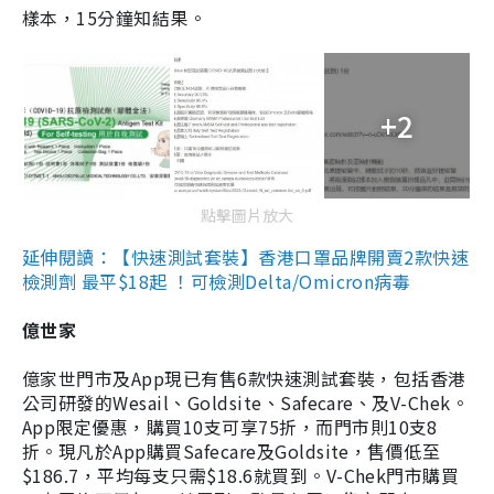
樣本，15分鐘知結果。
+2
點擊圖片放大
延伸閱讀：【快速測試套裝】香港口罩品牌開賣2款快速
檢測劑 最平$18起 ！可檢測Delta/Omicron病毒
億世家
億家世門市及App現已有售6款快速測試套裝，包括香港
公司研發的Wesail、Goldsite、Safecare、及V-Chek。
App限定優惠，購買10支可享75折，而門市則10支8
折。現凡於App購買Safecare及Goldsite，售價低至
$186.7，平均每支只需$18.6就買到。V-Chek門市購買