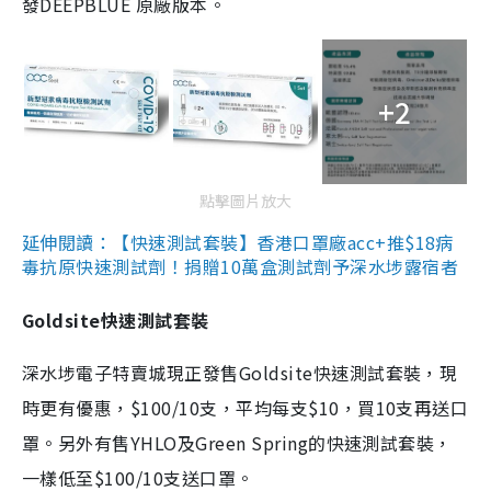
發DEEPBLUE 原廠版本。
+2
點擊圖片放大
延伸閱讀：【快速測試套裝】香港口罩廠acc+推$18病
毒抗原快速測試劑！捐贈10萬盒測試劑予深水埗露宿者
Goldsite快速測試套裝
深水埗電子特賣城現正發售Goldsite快速測試套裝，現
時更有優惠，$100/10支，平均每支$10，買10支再送口
罩。另外有售YHLO及Green Spring的快速測試套裝，
一樣低至$100/10支送口罩。