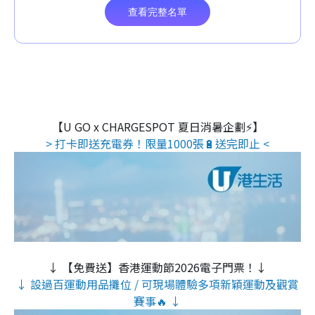
【U GO x CHARGESPOT 夏日消暑企劃⚡】
> 打卡即送充電券！限量1000張🔋送完即止 <
↓ 【免費送】香港運動節2026電子門票！↓
↓ 設過百運動用品攤位 / 可現場體驗多項新穎運動及觀賞
賽事🔥 ↓