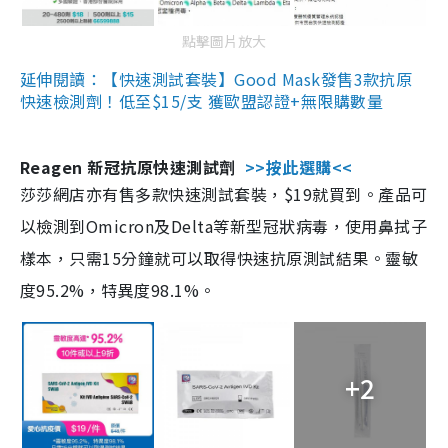
點擊圖片放大
延伸閱讀：【快速測試套裝】Good Mask發售3款抗原
快速檢測劑！低至$15/支 獲歐盟認證+無限購數量
Reagen 新冠抗原快速測試劑
>>按此選購<<
莎莎網店亦有售多款快速測試套裝，$19就買到。產品可
以檢測到Omicron及Delta等新型冠狀病毒，使用鼻拭子
樣本，只需15分鐘就可以取得快速抗原測試結果。靈敏
度95.2%，特異度98.1%。
+2