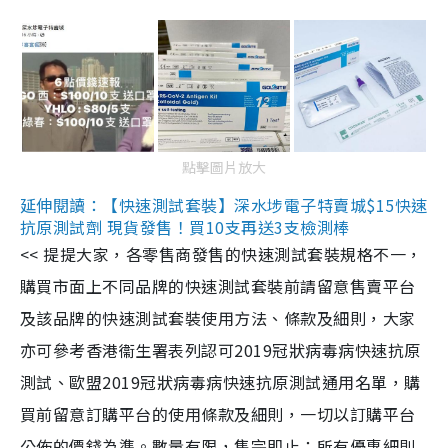
點擊圖片放大
延伸閱讀：【快速測試套裝】深水埗電子特賣城$15快速
抗原測試劑 現貨發售！買10支再送3支檢測棒
<< 提提大家，各零售商發售的快速測試套裝規格不一，
購買市面上不同品牌的快速測試套裝前請留意售賣平台
及該品牌的快速測試套裝使用方法、條款及細則，大家
亦可參考香港衞生署表列認可2019冠狀病毒病快速抗原
測試、歐盟2019冠狀病毒病快速抗原測試通用名單，購
買前留意訂購平台的使用條款及細則，一切以訂購平台
公佈的價錢為準。數量有限，售完即止；所有優惠細則