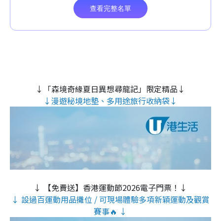
↓「森境奇緣夏日異想尋龍記」限定精品↓
↓漫遊秘境地墊、多用途旅行收納袋↓
↓ 【免費送】香港運動節2026電子門票！↓
↓ 設過百運動用品攤位 / 可現場體驗多項新穎運動及觀賞
賽事🔥 ↓