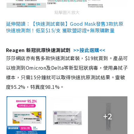
點擊圖片放大
延伸閱讀：【快速測試套裝】Good Mask發售3款抗原
快速檢測劑！低至$15/支 獲歐盟認證+無限購數量
Reagen 新冠抗原快速測試劑
>>按此選購<<
莎莎網店亦有售多款快速測試套裝，$19就買到。產品可
以檢測到Omicron及Delta等新型冠狀病毒，使用鼻拭子
樣本，只需15分鐘就可以取得快速抗原測試結果。靈敏
度95.2%，特異度98.1%。
+2