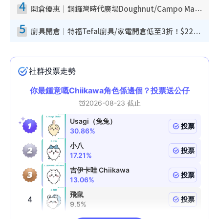
4
開倉優惠｜銅鑼灣時代廣場Doughnut/Campo Marzio開倉低至1折！背囊、書包、手袋劈價$200起
5
廚具開倉｜特福Tefal廚具/家電開倉低至3折！$220起買平底鍋/炒鑊/湯煲！電飯煲/吸塵機/燙斗$418起