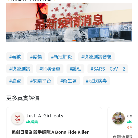
著數
疫情
新冠肺炎
快速測試套裝
快速測試
網購優惠
護理
SARS－CoV－2
歐盟
網購平台
衞生署
冠狀病毒
更多真實評價
Just_A_Girl_eats
co c
娛樂
吹
台灣
追劇日常🎬 殺手媽咪 A Bona Fide Killer
台灣地鐵宣