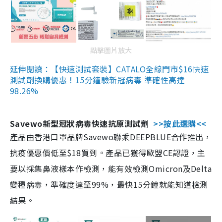
點擊圖片放大
延伸閱讀：【快速測試套裝】CATALO全線門市$16快速
測試劑換購優惠！15分鐘驗新冠病毒 準確性高達
98.26%
Savewo新型冠狀病毒快速抗原測試劑
>>按此選購<<
產品由香港口罩品牌Savewo聯乘DEEPBLUE合作推出，
抗疫優惠價低至$18買到。產品已獲得歐盟CE認證，主
要以採集鼻液樣本作檢測，能有效檢測Omicron及Delta
變種病毒，準確度達至99%，最快15分鐘就能知道檢測
結果。