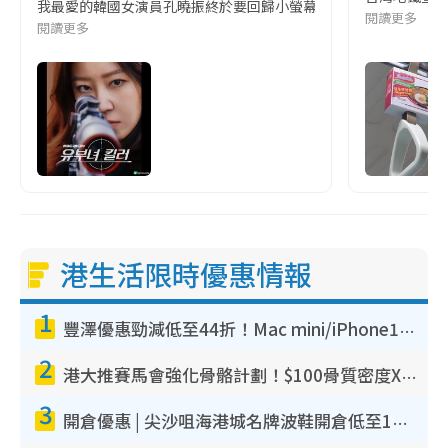
我最愛的韓國女演員孔曉振終於要回歸小螢幕啦!這次的劇本改編自同名
閱讀更多
閱讀更多
港生活限時優惠情報
1
豐澤優惠勁減低至44折！Mac mini/iPhone17Pro大減價！廚房家電$220起
2
港大推賽馬會強化骨骼計劃！$100骨質密度X光檢查 完成免費運動訓練送超市禮券！附參加資格
3
開倉優惠 | 尖沙咀海港城名牌波鞋開倉低至1折！On鞋$899起／Joy&Peace鞋履$98起