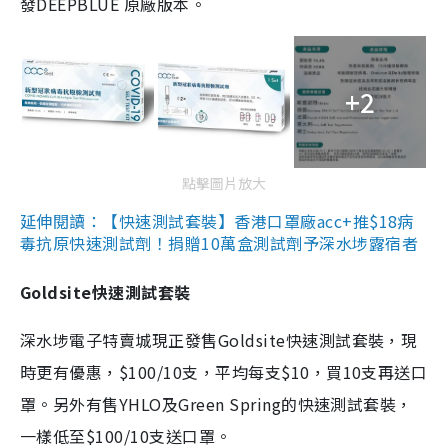
發DEEPBLUE 原廠版本。
+2
點擊圖片放大
延伸閱讀：【快速測試套裝】香港口罩廠acc+推$18病
毒抗原快速測試劑！捐贈10萬盒測試劑予深水埗露宿者
Goldsite快速測試套裝
深水埗電子特賣城現正發售Goldsite快速測試套裝，現
時更有優惠，$100/10支，平均每支$10，買10支再送口
罩。另外有售YHLO及Green Spring的快速測試套裝，
一樣低至$100/10支送口罩。