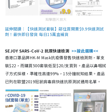
點擊圖片放大
延伸閱讀：【快速測試套裝】鄰住買開賣$9.9快速測試
劑！最快即日發貨 每日15萬盒補貨
SEJOY SARS-CoV-2 抗原快速檢測
>>按此選購<<
香港口罩品牌HK-M Mask抗疫價發售快速檢測劑，單支
裝$22，而購買500套裝低至$20/支買到。產品以鼻咽拭
子方式採樣，準確性高達99%，15分鐘就知結果。產品
已列在歐盟2019冠狀病毒病快速抗原測試通用名單。