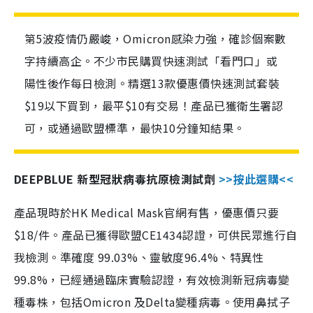
第5波疫情仍嚴峻，Omicron感染力強，確診個案數
字持續高企。不少市民購買快速測試「看門口」或
陽性後作每日檢測。精選13款優惠價快速測試套裝
$19以下買到，最平$10有交易！產品已獲衛生署認
可，或通過歐盟標準，最快10分鐘知結果。
DEEPBLUE 新型冠狀病毒抗原檢測試劑
>>按此選購<<
產品現時於HK Medical Mask官網有售，優惠價只要
$18/件。產品已獲得歐盟CE1434認證，可供民眾進行自
我檢測。準確度 99.03%、靈敏度96.4%、特異性
99.8%，已經通過臨床實驗認證，有效檢測新冠病毒變
種毒株，包括Omicron 及Delta變種病毒。使用鼻拭子