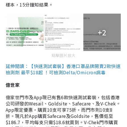
樣本，15分鐘知結果。
+2
點擊圖片放大
延伸閱讀：【快速測試套裝】香港口罩品牌開賣2款快速
檢測劑 最平$18起 ！可檢測Delta/Omicron病毒
億世家
億家世門市及App現已有售6款快速測試套裝，包括香港
公司研發的Wesail、Goldsite、Safecare、及V-Chek。
App限定優惠，購買10支可享75折，而門市則10支8
折。現凡於App購買Safecare及Goldsite，售價低至
$186.7，平均每支只需$18.6就買到。V-Chek門市購買