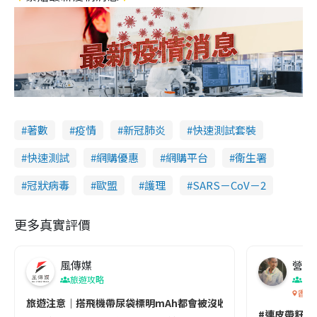
著數
疫情
新冠肺炎
快速測試套裝
快速測試
網購優惠
網購平台
衞生署
冠狀病毒
歐盟
護理
SARS－CoV－2
更多真實評價
風傳媒
營養教
旅遊攻略
生
香港
旅遊注意｜搭飛機帶尿袋標明mAh都會被沒收😱出發前切記檢查「1
#連皮帶籽都