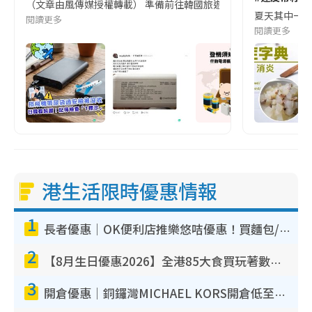
（文章由風傳媒授權轉載） 準備前往韓國旅遊的民眾，近期要特別留
夏天其中一種時
閱讀更多
閱讀更多
港生活限時優惠情報
1
長者優惠｜OK便利店推樂悠咭優惠！買麵包/牛奶/保健品拍卡即減
2
【8月生日優惠2026】全港85大食買玩著數攻略 自助餐/火鍋放題同行免費＋誠品/DONKI送現金券
3
開倉優惠｜銅鑼灣MICHAEL KORS開倉低至17折！直擊$500起買手袋/銀包/鞋款 必買經典Jet Set系列