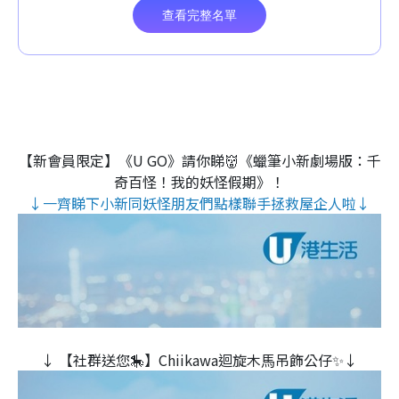
【新會員限定】《U GO》請你睇👹《蠟筆小新劇場版：千
奇百怪！我的妖怪假期》！
↓一齊睇下小新同妖怪朋友們點樣聯手拯救屋企人啦↓
↓ 【社群送您🎠】Chiikawa迴旋木⾺吊飾公仔✨↓