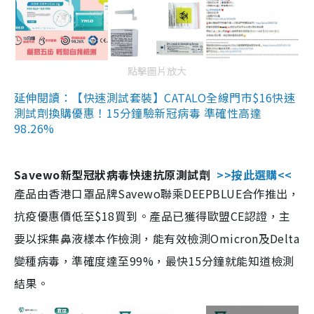
點擊圖片放大
延伸閱讀：【快速測試套裝】CATALO全線門市$16快速
測試劑換購優惠！15分鐘驗新冠病毒 準確性高達
98.26%
Savewo新型冠狀病毒快速抗原測試劑
>>按此選購<<
產品由香港口罩品牌Savewo聯乘DEEPBLUE合作推出，
抗疫優惠價低至$18買到。產品已獲得歐盟CE認證，主
要以採集鼻液樣本作檢測，能有效檢測Omicron及Delta
變種病毒，準確度達至99%，最快15分鐘就能知道檢測
結果。