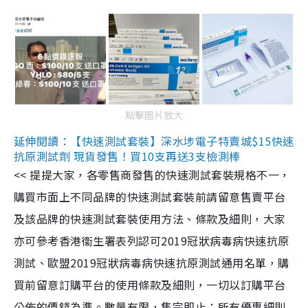
點擊圖片放大
延伸閱讀：【快速測試套裝】深水埗電子特賣城$15快速
抗原測試劑 現貨發售！買10支再送3支檢測棒
<< 提提大家，各零售商發售的快速測試套裝規格不一，
購買市面上不同品牌的快速測試套裝前請留意售賣平台
及該品牌的快速測試套裝使用方法、條款及細則，大家
亦可參考香港衞生署表列認可2019冠狀病毒病快速抗原
測試、歐盟2019冠狀病毒病快速抗原測試通用名單，購
買前留意訂購平台的使用條款及細則，一切以訂購平台
公佈的價錢為準。數量有限，售完即止；所有優惠細則