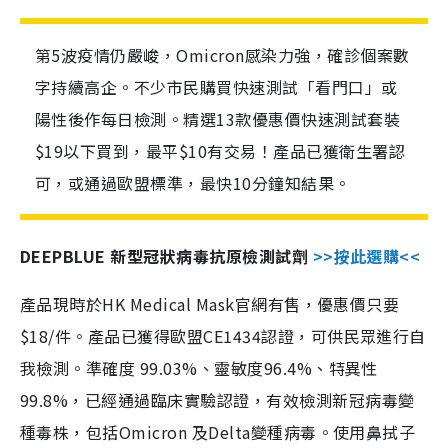
第5波疫情仍嚴峻，Omicron感染力強，確診個案數
字持續高企。不少市民購買快速測試「看門口」或
陽性後作每日檢測。精選13款優惠價快速測試套裝
$19以下買到，最平$10有交易！產品已獲衛生署認
可，或通過歐盟標準，最快10分鐘知結果。
DEEPBLUE 新型冠狀病毒抗原檢測試劑
>>按此選購<<
產品現時於HK Medical Mask官網有售，優惠價只要
$18/件。產品已獲得歐盟CE1434認證，可供民眾進行自
我檢測。準確度 99.03%、靈敏度96.4%、特異性
99.8%，已經通過臨床實驗認證，有效檢測新冠病毒變
種毒株，包括Omicron 及Delta變種病毒。使用鼻拭子