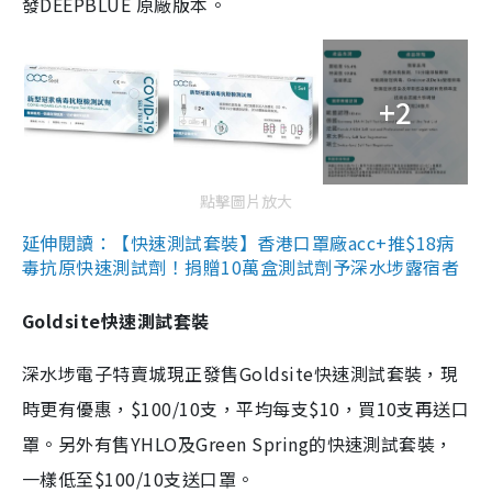
發DEEPBLUE 原廠版本。
+2
點擊圖片放大
延伸閱讀：【快速測試套裝】香港口罩廠acc+推$18病
毒抗原快速測試劑！捐贈10萬盒測試劑予深水埗露宿者
Goldsite快速測試套裝
深水埗電子特賣城現正發售Goldsite快速測試套裝，現
時更有優惠，$100/10支，平均每支$10，買10支再送口
罩。另外有售YHLO及Green Spring的快速測試套裝，
一樣低至$100/10支送口罩。