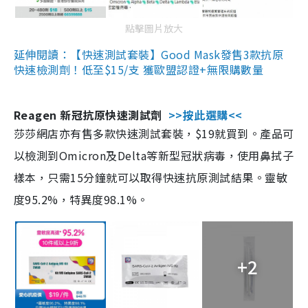
點擊圖片放大
延伸閱讀：【快速測試套裝】Good Mask發售3款抗原
快速檢測劑！低至$15/支 獲歐盟認證+無限購數量
Reagen 新冠抗原快速測試劑
>>按此選購<<
莎莎網店亦有售多款快速測試套裝，$19就買到。產品可
以檢測到Omicron及Delta等新型冠狀病毒，使用鼻拭子
樣本，只需15分鐘就可以取得快速抗原測試結果。靈敏
度95.2%，特異度98.1%。
+2