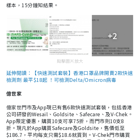
樣本，15分鐘知結果。
+2
點擊圖片放大
延伸閱讀：【快速測試套裝】香港口罩品牌開賣2款快速
檢測劑 最平$18起 ！可檢測Delta/Omicron病毒
億世家
億家世門市及App現已有售6款快速測試套裝，包括香港
公司研發的Wesail、Goldsite、Safecare、及V-Chek。
App限定優惠，購買10支可享75折，而門市則10支8
折。現凡於App購買Safecare及Goldsite，售價低至
$186.7，平均每支只需$18.6就買到。V-Chek門市購買