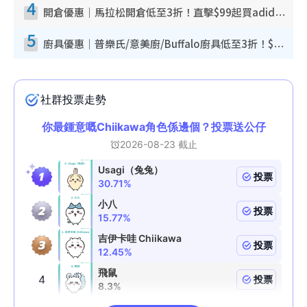
4
開倉優惠｜馬拉松開倉低至3折！直擊$99起買adidas／New Balance／Puma鞋款 STANLEY保溫杯劈價至$119起
5
廚具優惠｜普樂氏/意美廚/Buffalo廚具低至3折！$89起買煎鍋／炒鑊／個人鍋 同場小家電激減至$99起