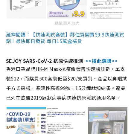
點擊圖片放大
延伸閱讀：【快速測試套裝】鄰住買開賣$9.9快速測試
劑！最快即日發貨 每日15萬盒補貨
SEJOY SARS-CoV-2 抗原快速檢測
>>按此選購<<
香港口罩品牌HK-M Mask抗疫價發售快速檢測劑，單支
裝$22，而購買500套裝低至$20/支買到。產品以鼻咽拭
子方式採樣，準確性高達99%，15分鐘就知結果。產品
已列在歐盟2019冠狀病毒病快速抗原測試通用名單。