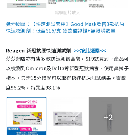
點擊圖片放大
延伸閱讀：【快速測試套裝】Good Mask發售3款抗原
快速檢測劑！低至$15/支 獲歐盟認證+無限購數量
Reagen 新冠抗原快速測試劑
>>按此選購<<
莎莎網店亦有售多款快速測試套裝，$19就買到。產品可
以檢測到Omicron及Delta等新型冠狀病毒，使用鼻拭子
樣本，只需15分鐘就可以取得快速抗原測試結果。靈敏
度95.2%，特異度98.1%。
+2