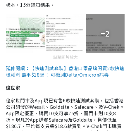
樣本，15分鐘知結果。
+2
點擊圖片放大
延伸閱讀：【快速測試套裝】香港口罩品牌開賣2款快速
檢測劑 最平$18起 ！可檢測Delta/Omicron病毒
億世家
億家世門市及App現已有售6款快速測試套裝，包括香港
公司研發的Wesail、Goldsite、Safecare、及V-Chek。
App限定優惠，購買10支可享75折，而門市則10支8
折。現凡於App購買Safecare及Goldsite，售價低至
$186.7，平均每支只需$18.6就買到。V-Chek門市購買