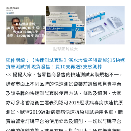
點擊圖片放大
延伸閱讀：【快速測試套裝】深水埗電子特賣城$15快速
抗原測試劑 現貨發售！買10支再送3支檢測棒
<< 提提大家，各零售商發售的快速測試套裝規格不一，
購買市面上不同品牌的快速測試套裝前請留意售賣平台
及該品牌的快速測試套裝使用方法、條款及細則，大家
亦可參考香港衞生署表列認可2019冠狀病毒病快速抗原
測試、歐盟2019冠狀病毒病快速抗原測試通用名單，購
買前留意訂購平台的使用條款及細則，一切以訂購平台
公佈的價錢為準。數量有限，售完即止；所有優惠細則