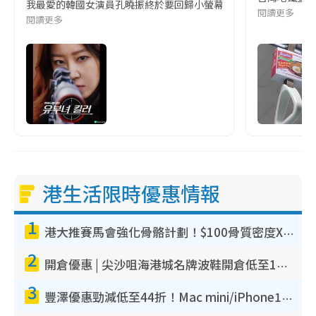
我最愛的韓國女演員孔曉振終於要回歸小螢幕啦!這次的劇本改編自同名
閱讀更多
閱讀更多
港生活限時優惠情報
1
港大推賽馬會強化骨骼計劃！$100骨質密度X光檢查 完成免費運動訓練送超市禮券！附參加資格
2
開倉優惠 | 尖沙咀海港城名牌波鞋開倉低至1折！On鞋$899起／Joy&Peace鞋履$98起
3
豐澤優惠勁減低至44折！Mac mini/iPhone17Pro大減價！廚房家電$220起