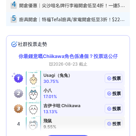
4
開倉優惠｜尖沙咀名牌行李箱開倉低至4折！一連5日 American Tourister/ace./Hallmark $200起！
5
廚具開倉｜特福Tefal廚具/家電開倉低至3折！$220起買平底鍋/炒鑊/湯煲！電飯煲/吸塵機/燙斗$418起