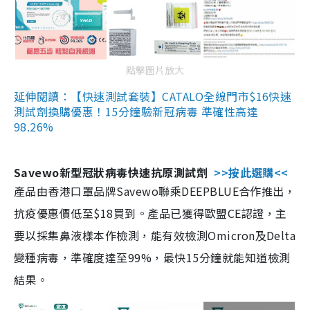
點擊圖片放大
延伸閱讀：【快速測試套裝】CATALO全線門市$16快速
測試劑換購優惠！15分鐘驗新冠病毒 準確性高達
98.26%
Savewo新型冠狀病毒快速抗原測試劑
>>按此選購<<
產品由香港口罩品牌Savewo聯乘DEEPBLUE合作推出，
抗疫優惠價低至$18買到。產品已獲得歐盟CE認證，主
要以採集鼻液樣本作檢測，能有效檢測Omicron及Delta
變種病毒，準確度達至99%，最快15分鐘就能知道檢測
結果。