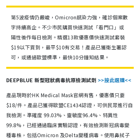
第5波疫情仍嚴峻，Omicron感染力強，確診個案數
字持續高企。不少市民購買快速測試「看門口」或
陽性後作每日檢測。精選13款優惠價快速測試套裝
$19以下買到，最平$10有交易！產品已獲衛生署認
可，或通過歐盟標準，最快10分鐘知結果。
DEEPBLUE 新型冠狀病毒抗原檢測試劑
>>按此選購<<
產品現時於HK Medical Mask官網有售，優惠價只要
$18/件。產品已獲得歐盟CE1434認證，可供民眾進行自
我檢測。準確度 99.03%、靈敏度96.4%、特異性
99.8%，已經通過臨床實驗認證，有效檢測新冠病毒變
種毒株，包括Omicron 及Delta變種病毒。使用鼻拭子