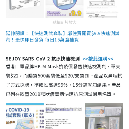
點擊圖片放大
延伸閱讀：【快速測試套裝】鄰住買開賣$9.9快速測試
劑！最快即日發貨 每日15萬盒補貨
SEJOY SARS-CoV-2 抗原快速檢測
>>按此選購<<
香港口罩品牌HK-M Mask抗疫價發售快速檢測劑，單支
裝$22，而購買500套裝低至$20/支買到。產品以鼻咽拭
子方式採樣，準確性高達99%，15分鐘就知結果。產品
已列在歐盟2019冠狀病毒病快速抗原測試通用名單。