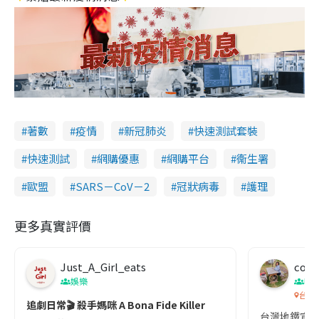
著數
疫情
新冠肺炎
快速測試套裝
快速測試
網購優惠
網購平台
衞生署
歐盟
SARS－CoV－2
冠狀病毒
護理
更多真實評價
Just_A_Girl_eats
co c
娛樂
吹
台灣
追劇日常🎬 殺手媽咪 A Bona Fide Killer
台灣地鐵宣