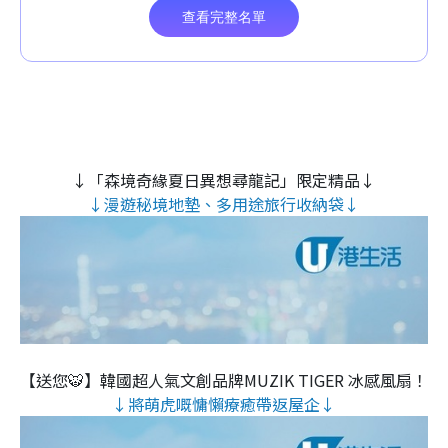
↓「森境奇緣夏日異想尋龍記」限定精品↓
↓漫遊秘境地墊、多用途旅行收納袋↓
【送您🐯】韓國超人氣文創品牌MUZIK TIGER 冰感風扇！
↓將萌虎嘅慵懶療癒帶返屋企↓