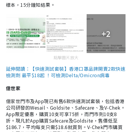
樣本，15分鐘知結果。
+2
點擊圖片放大
延伸閱讀：【快速測試套裝】香港口罩品牌開賣2款快速
檢測劑 最平$18起 ！可檢測Delta/Omicron病毒
億世家
億家世門市及App現已有售6款快速測試套裝，包括香港
公司研發的Wesail、Goldsite、Safecare、及V-Chek。
App限定優惠，購買10支可享75折，而門市則10支8
折。現凡於App購買Safecare及Goldsite，售價低至
$186.7，平均每支只需$18.6就買到。V-Chek門市購買