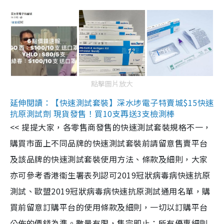
點擊圖片放大
延伸閱讀：【快速測試套裝】深水埗電子特賣城$15快速
抗原測試劑 現貨發售！買10支再送3支檢測棒
<< 提提大家，各零售商發售的快速測試套裝規格不一，
購買市面上不同品牌的快速測試套裝前請留意售賣平台
及該品牌的快速測試套裝使用方法、條款及細則，大家
亦可參考香港衞生署表列認可2019冠狀病毒病快速抗原
測試、歐盟2019冠狀病毒病快速抗原測試通用名單，購
買前留意訂購平台的使用條款及細則，一切以訂購平台
公佈的價錢為準。數量有限，售完即止；所有優惠細則