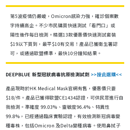
第5波疫情仍嚴峻，Omicron感染力強，確診個案數
字持續高企。不少市民購買快速測試「看門口」或
陽性後作每日檢測。精選13款優惠價快速測試套裝
$19以下買到，最平$10有交易！產品已獲衛生署認
可，或通過歐盟標準，最快10分鐘知結果。
DEEPBLUE 新型冠狀病毒抗原檢測試劑
>>按此選購<<
產品現時於HK Medical Mask官網有售，優惠價只要
$18/件。產品已獲得歐盟CE1434認證，可供民眾進行自
我檢測。準確度 99.03%、靈敏度96.4%、特異性
99.8%，已經通過臨床實驗認證，有效檢測新冠病毒變
種毒株，包括Omicron 及Delta變種病毒。使用鼻拭子