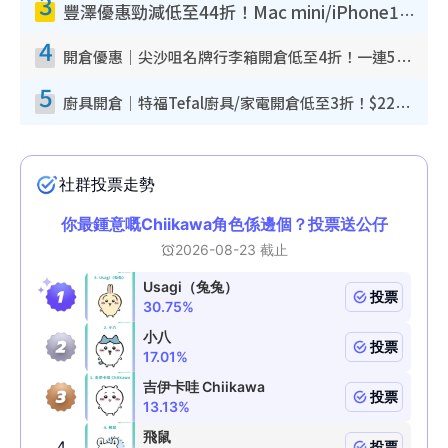
3
豐澤優惠勁減低至44折！Mac mini/iPhone17Pro大減價！廚房家電$220起
4
開倉優惠｜尖沙咀名牌行李箱開倉低至4折！一連5日 American Tourister/ace./Hallmark $200起！
5
廚具開倉｜特福Tefal廚具/家電開倉低至3折！$220起買平底鍋/炒鑊/湯煲！電飯煲/吸塵機/燙斗$418起