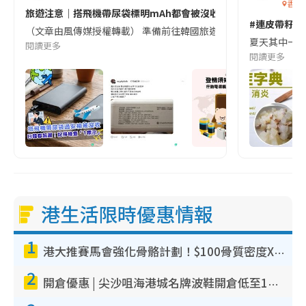
香港
旅遊注意｜搭飛機帶尿袋標明mAh都會被沒收😱出發前切記檢查「1
#連皮帶籽都
（文章由風傳媒授權轉載） 準備前往韓國旅遊的民眾，近期要特別留
夏天其中一種時
閱讀更多
閱讀更多
港生活限時優惠情報
1
港大推賽馬會強化骨骼計劃！$100骨質密度X光檢查 完成免費運動訓練送超市禮券！附參加資格
2
開倉優惠 | 尖沙咀海港城名牌波鞋開倉低至1折！On鞋$899起／Joy&Peace鞋履$98起