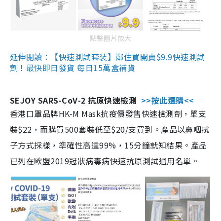
點擊圖片放大
延伸閱讀：【快速測試套裝】鄰住買開賣$9.9快速測試
劑！最快即日發貨 每日15萬盒補貨
SEJOY SARS-CoV-2 抗原快速檢測
>>按此選購<<
香港口罩品牌HK-M Mask抗疫價發售快速檢測劑，單支
裝$22，而購買500套裝低至$20/支買到。產品以鼻咽拭
子方式採樣，準確性高達99%，15分鐘就知結果。產品
已列在歐盟2019冠狀病毒病快速抗原測試通用名單。