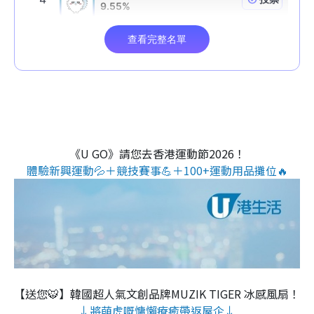
《U GO》請您去香港運動節2026！
體驗新興運動💦＋競技賽事💪＋100+運動用品攤位🔥
【送您🐯】韓國超人氣文創品牌MUZIK TIGER 冰感風扇！
↓將萌虎嘅慵懶療癒帶返屋企↓