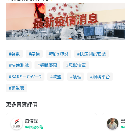
著數
疫情
新冠肺炎
快速測試套裝
快速測試
網購優惠
冠狀病毒
SARS－CoV－2
歐盟
護理
網購平台
衞生署
更多真實評價
風傳媒
營養教
旅遊攻略
生