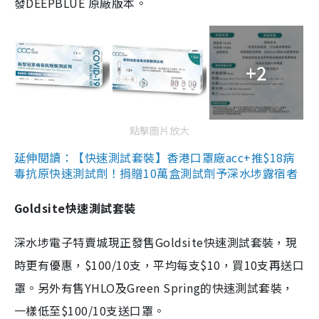
發DEEPBLUE 原廠版本。
+2
點擊圖片放大
延伸閱讀：【快速測試套裝】香港口罩廠acc+推$18病
毒抗原快速測試劑！捐贈10萬盒測試劑予深水埗露宿者
Goldsite快速測試套裝
深水埗電子特賣城現正發售Goldsite快速測試套裝，現
時更有優惠，$100/10支，平均每支$10，買10支再送口
罩。另外有售YHLO及Green Spring的快速測試套裝，
一樣低至$100/10支送口罩。