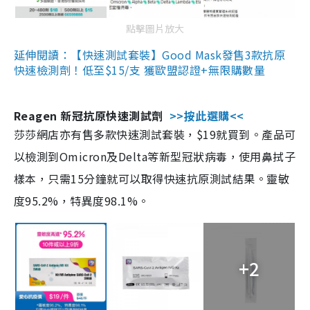
點擊圖片放大
延伸閱讀：【快速測試套裝】Good Mask發售3款抗原
快速檢測劑！低至$15/支 獲歐盟認證+無限購數量
Reagen 新冠抗原快速測試劑
>>按此選購<<
莎莎網店亦有售多款快速測試套裝，$19就買到。產品可
以檢測到Omicron及Delta等新型冠狀病毒，使用鼻拭子
樣本，只需15分鐘就可以取得快速抗原測試結果。靈敏
度95.2%，特異度98.1%。
+2