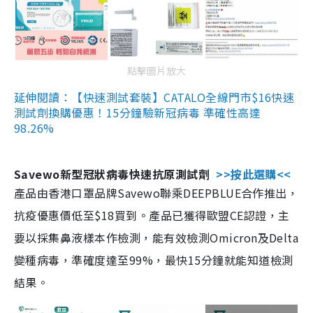
點擊圖片放大
延伸閱讀：【快速測試套裝】CATALO全線門市$16快速
測試劑換購優惠！15分鐘驗新冠病毒 準確性高達
98.26%
Savewo新型冠狀病毒快速抗原測試劑
>>按此選購<<
產品由香港口罩品牌Savewo聯乘DEEPBLUE合作推出，
抗疫優惠價低至$18買到。產品已獲得歐盟CE認證，主
要以採集鼻液樣本作檢測，能有效檢測Omicron及Delta
變種病毒，準確度達至99%，最快15分鐘就能知道檢測
結果。