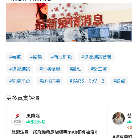
著數
疫情
新冠肺炎
快速測試套裝
快速測試
網購優惠
護理
衞生署
網購平台
冠狀病毒
SARS－CoV－2
歐盟
更多真實評價
風傳媒
營養教
旅遊攻略
生
香港
旅遊注意｜搭飛機帶尿袋標明mAh都會被沒收😱出發前切記檢查「1
#連皮帶籽都