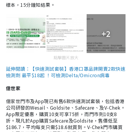
樣本，15分鐘知結果。
+2
點擊圖片放大
延伸閱讀：【快速測試套裝】香港口罩品牌開賣2款快速
檢測劑 最平$18起 ！可檢測Delta/Omicron病毒
億世家
億家世門市及App現已有售6款快速測試套裝，包括香港
公司研發的Wesail、Goldsite、Safecare、及V-Chek。
App限定優惠，購買10支可享75折，而門市則10支8
折。現凡於App購買Safecare及Goldsite，售價低至
$186.7，平均每支只需$18.6就買到。V-Chek門市購買