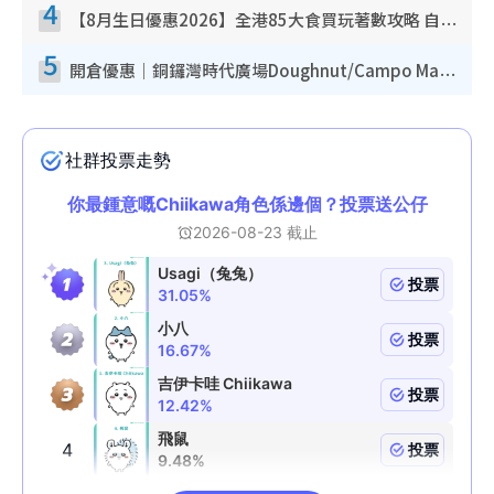
4
【8月生日優惠2026】全港85大食買玩著數攻略 自助餐/火鍋放題同行免費＋誠品/DONKI送現金券
5
開倉優惠｜銅鑼灣時代廣場Doughnut/Campo Marzio開倉低至1折！背囊、書包、手袋劈價$200起