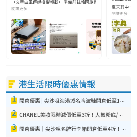
（文章由風傳媒授權轉載） 準備前往韓國旅遊的民眾，近期要特別留
夏天其中一種時
閱讀更多
閱讀更多
港生活限時優惠情報
1
開倉優惠 | 尖沙咀海港城名牌波鞋開倉低至1折！On鞋$899起／Joy&Peace鞋履$98起
2
CHANEL美妝限時減價低至3折！人氣粉底/唇膏/精華液低至$275！COCO香水都有平
3
開倉優惠｜尖沙咀名牌行李箱開倉低至4折！一連5日 American Tourister/ace./Hallmark $200起！