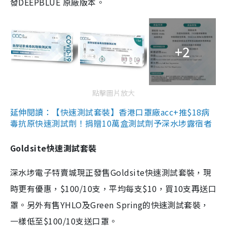
發DEEPBLUE 原廠版本。
+2
點擊圖片放大
延伸閱讀：【快速測試套裝】香港口罩廠acc+推$18病
毒抗原快速測試劑！捐贈10萬盒測試劑予深水埗露宿者
Goldsite快速測試套裝
深水埗電子特賣城現正發售Goldsite快速測試套裝，現
時更有優惠，$100/10支，平均每支$10，買10支再送口
罩。另外有售YHLO及Green Spring的快速測試套裝，
一樣低至$100/10支送口罩。