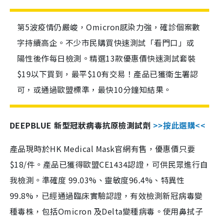
第5波疫情仍嚴峻，Omicron感染力強，確診個案數
字持續高企。不少市民購買快速測試「看門口」或
陽性後作每日檢測。精選13款優惠價快速測試套裝
$19以下買到，最平$10有交易！產品已獲衛生署認
可，或通過歐盟標準，最快10分鐘知結果。
DEEPBLUE 新型冠狀病毒抗原檢測試劑
>>按此選購<<
產品現時於HK Medical Mask官網有售，優惠價只要
$18/件。產品已獲得歐盟CE1434認證，可供民眾進行自
我檢測。準確度 99.03%、靈敏度96.4%、特異性
99.8%，已經通過臨床實驗認證，有效檢測新冠病毒變
種毒株，包括Omicron 及Delta變種病毒。使用鼻拭子