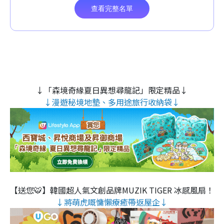
↓「森境奇緣夏日異想尋龍記」限定精品↓
↓漫遊秘境地墊、多用途旅行收納袋↓
【送您🐯】韓國超人氣文創品牌MUZIK TIGER 冰感風扇！
↓將萌虎嘅慵懶療癒帶返屋企↓