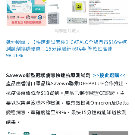
點擊圖片放大
延伸閱讀：【快速測試套裝】CATALO全線門市$16快速
測試劑換購優惠！15分鐘驗新冠病毒 準確性高達
98.26%
Savewo新型冠狀病毒快速抗原測試劑
>>按此選購<<
產品由香港口罩品牌Savewo聯乘DEEPBLUE合作推出，
抗疫優惠價低至$18買到。產品已獲得歐盟CE認證，主
要以採集鼻液樣本作檢測，能有效檢測Omicron及Delta
變種病毒，準確度達至99%，最快15分鐘就能知道檢測
結果。