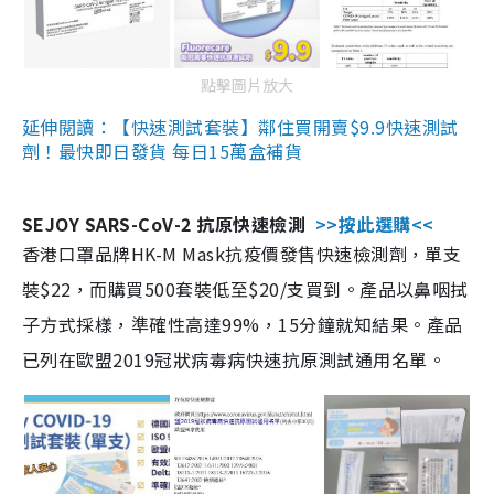
點擊圖片放大
延伸閱讀：【快速測試套裝】鄰住買開賣$9.9快速測試
劑！最快即日發貨 每日15萬盒補貨
SEJOY SARS-CoV-2 抗原快速檢測
>>按此選購<<
香港口罩品牌HK-M Mask抗疫價發售快速檢測劑，單支
裝$22，而購買500套裝低至$20/支買到。產品以鼻咽拭
子方式採樣，準確性高達99%，15分鐘就知結果。產品
已列在歐盟2019冠狀病毒病快速抗原測試通用名單。