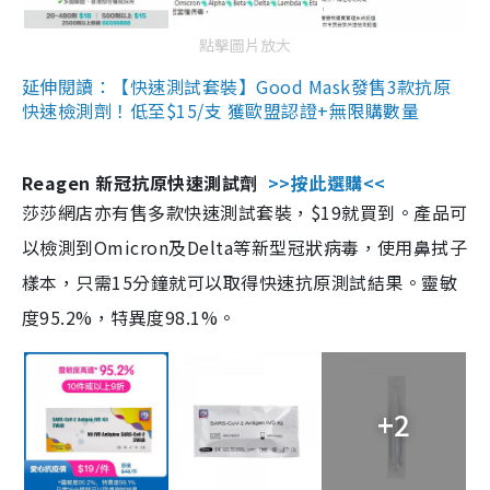
點擊圖片放大
延伸閱讀：【快速測試套裝】Good Mask發售3款抗原
快速檢測劑！低至$15/支 獲歐盟認證+無限購數量
Reagen 新冠抗原快速測試劑
>>按此選購<<
莎莎網店亦有售多款快速測試套裝，$19就買到。產品可
以檢測到Omicron及Delta等新型冠狀病毒，使用鼻拭子
樣本，只需15分鐘就可以取得快速抗原測試結果。靈敏
度95.2%，特異度98.1%。
+2