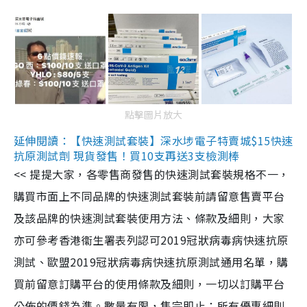
點擊圖片放大
延伸閱讀：【快速測試套裝】深水埗電子特賣城$15快速
抗原測試劑 現貨發售！買10支再送3支檢測棒
<< 提提大家，各零售商發售的快速測試套裝規格不一，
購買市面上不同品牌的快速測試套裝前請留意售賣平台
及該品牌的快速測試套裝使用方法、條款及細則，大家
亦可參考香港衞生署表列認可2019冠狀病毒病快速抗原
測試、歐盟2019冠狀病毒病快速抗原測試通用名單，購
買前留意訂購平台的使用條款及細則，一切以訂購平台
公佈的價錢為準。數量有限，售完即止；所有優惠細則