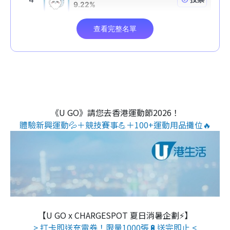
《U GO》請您去香港運動節2026！
體驗新興運動💦＋競技賽事💪＋100+運動用品攤位🔥
【U GO x CHARGESPOT 夏日消暑企劃⚡】
> 打卡即送充電券！限量1000張🔋送完即止 <