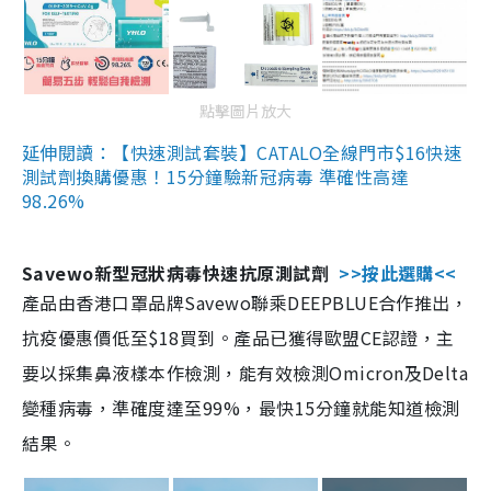
點擊圖片放大
延伸閱讀：【快速測試套裝】CATALO全線門市$16快速
測試劑換購優惠！15分鐘驗新冠病毒 準確性高達
98.26%
Savewo新型冠狀病毒快速抗原測試劑
>>按此選購<<
產品由香港口罩品牌Savewo聯乘DEEPBLUE合作推出，
抗疫優惠價低至$18買到。產品已獲得歐盟CE認證，主
要以採集鼻液樣本作檢測，能有效檢測Omicron及Delta
變種病毒，準確度達至99%，最快15分鐘就能知道檢測
結果。