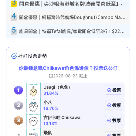
3
開倉優惠 | 尖沙咀海港城名牌波鞋開倉低至1折！On鞋$899起／Joy&Peace鞋履$98起
4
開倉優惠｜銅鑼灣時代廣場Doughnut/Campo Marzio開倉低至1折！背囊、書包、手袋劈價$200起
5
廚具開倉｜特福Tefal廚具/家電開倉低至3折！$220起買平底鍋/炒鑊/湯煲！電飯煲/吸塵機/燙斗$418起