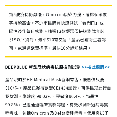
第5波疫情仍嚴峻，Omicron感染力強，確診個案數
字持續高企。不少市民購買快速測試「看門口」或
陽性後作每日檢測。精選13款優惠價快速測試套裝
$19以下買到，最平$10有交易！產品已獲衛生署認
可，或通過歐盟標準，最快10分鐘知結果。
DEEPBLUE 新型冠狀病毒抗原檢測試劑
>>按此選購<<
產品現時於HK Medical Mask官網有售，優惠價只要
$18/件。產品已獲得歐盟CE1434認證，可供民眾進行自
我檢測。準確度 99.03%、靈敏度96.4%、特異性
99.8%，已經通過臨床實驗認證，有效檢測新冠病毒變
種毒株，包括Omicron 及Delta變種病毒。使用鼻拭子