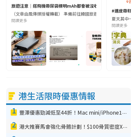
香港
旅遊注意｜搭飛機帶尿袋標明mAh都會被沒收😱出發前切記檢查「1
#連皮帶籽都
（文章由風傳媒授權轉載） 準備前往韓國旅遊的民眾，近期要特別留
夏天其中一種時
閱讀更多
閱讀更多
港生活限時優惠情報
1
豐澤優惠勁減低至44折！Mac mini/iPhone17Pro大減價！廚房家電$220起
2
港大推賽馬會強化骨骼計劃！$100骨質密度X光檢查 完成免費運動訓練送超市禮券！附參加資格