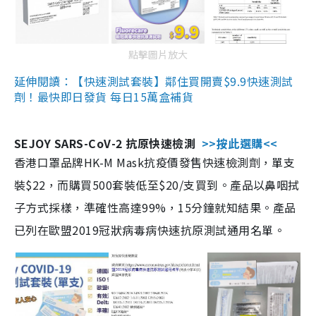
點擊圖片放大
延伸閱讀：【快速測試套裝】鄰住買開賣$9.9快速測試
劑！最快即日發貨 每日15萬盒補貨
SEJOY SARS-CoV-2 抗原快速檢測
>>按此選購<<
香港口罩品牌HK-M Mask抗疫價發售快速檢測劑，單支
裝$22，而購買500套裝低至$20/支買到。產品以鼻咽拭
子方式採樣，準確性高達99%，15分鐘就知結果。產品
已列在歐盟2019冠狀病毒病快速抗原測試通用名單。