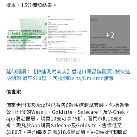
樣本，15分鐘知結果。
+2
點擊圖片放大
延伸閱讀：【快速測試套裝】香港口罩品牌開賣2款快速
檢測劑 最平$18起 ！可檢測Delta/Omicron病毒
億世家
億家世門市及App現已有售6款快速測試套裝，包括香港
公司研發的Wesail、Goldsite、Safecare、及V-Chek。
App限定優惠，購買10支可享75折，而門市則10支8
折。現凡於App購買Safecare及Goldsite，售價低至
$186.7，平均每支只需$18.6就買到。V-Chek門市購買