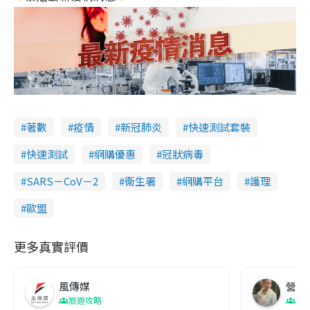
著數
疫情
新冠肺炎
快速測試套裝
快速測試
網購優惠
冠狀病毒
SARS－CoV－2
衞生署
網購平台
護理
歐盟
更多真實評價
風傳媒
營養教
旅遊攻略
生