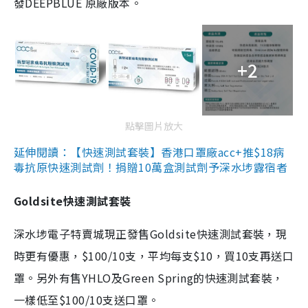
發DEEPBLUE 原廠版本。
+2
點擊圖片放大
延伸閱讀：【快速測試套裝】香港口罩廠acc+推$18病
毒抗原快速測試劑！捐贈10萬盒測試劑予深水埗露宿者
Goldsite快速測試套裝
深水埗電子特賣城現正發售Goldsite快速測試套裝，現
時更有優惠，$100/10支，平均每支$10，買10支再送口
罩。另外有售YHLO及Green Spring的快速測試套裝，
一樣低至$100/10支送口罩。