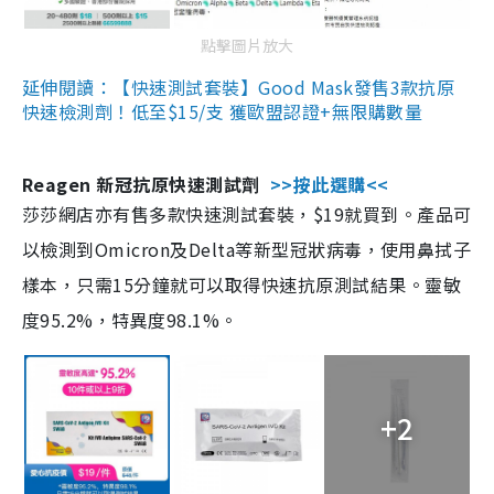
點擊圖片放大
延伸閱讀：【快速測試套裝】Good Mask發售3款抗原
快速檢測劑！低至$15/支 獲歐盟認證+無限購數量
Reagen 新冠抗原快速測試劑
>>按此選購<<
莎莎網店亦有售多款快速測試套裝，$19就買到。產品可
以檢測到Omicron及Delta等新型冠狀病毒，使用鼻拭子
樣本，只需15分鐘就可以取得快速抗原測試結果。靈敏
度95.2%，特異度98.1%。
+2