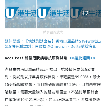
+2
點擊圖片放大
延伸閱讀：【快速測試套裝】香港口罩品牌Savewo推出
$18快速測試劑！有效檢測Omicron、Delta變種病毒
acc+ test 新型冠狀病毒抗原測試劑
>>按此選購<<
產品由香港口罩品牌acc+ 推出，抗疫價只要$18就買
到。測試劑以採集鼻液作檢測，準確度達99.03%，最快
15分鐘知道結果，而且準確度高達97.25%。目前未有限
購數量，需要大量購入的朋友可留意。不過訂單預計會
在確認後10至21日出貨，如acc+版本賣完，將有機會改