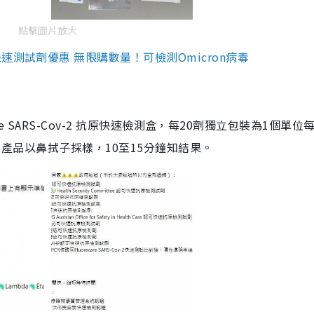
點擊圖片放大
測試劑優惠 無限購數量！可檢測Omicron病毒
are SARS-Cov-2 抗原快速檢測盒，每20劑獨立包裝為1個單位
5。產品以鼻拭子採樣，10至15分鐘知結果。