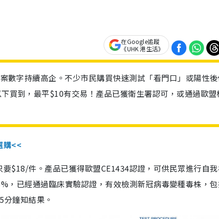
在Google追蹤
《UHK 港生活》
診個案數字持續高企。不少市民購買快速測試「看門口」或陽性後
以下買到，最平$10有交易！產品已獲衛生署認可，或通過歐盟
選購<<
惠價只要$18/件。產品已獲得歐盟CE1434認證，可供民眾進行自
性99.8%，已經通過臨床實驗認證，有效檢測新冠病毒變種毒株，
，15分鐘知結果。