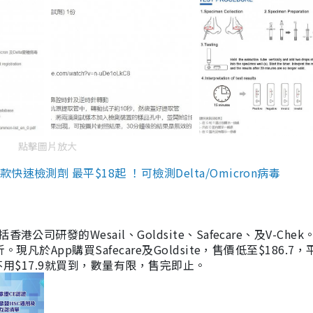
點擊圖片放大
檢測劑 最平$18起 ！可檢測Delta/Omicron病毒
研發的Wesail、Goldsite、Safecare、及V-Chek。
凡於App購買Safecare及Goldsite，售價低至$186.7
均不用$17.9就買到，數量有限，售完即止。