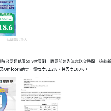
點擊圖片放大
劑，現時只要超低價$9.9就買到，購買前請先注意送貨時間！這款
Omicorn病毒，靈敏度92.2%，特異度100%。