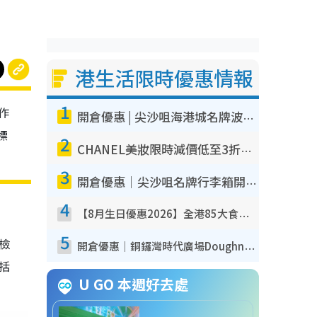
港生活限時優惠情報
1
作
開倉優惠 | 尖沙咀海港城名牌波鞋開倉低至1折！On鞋$899起／Joy&Peace鞋履$98起
標
2
CHANEL美妝限時減價低至3折！人氣粉底/唇膏/精華液低至$275！COCO香水都有平
3
開倉優惠｜尖沙咀名牌行李箱開倉低至4折！一連5日 American Tourister/ace./Hallmark $200起！
4
【8月生日優惠2026】全港85大食買玩著數攻略 自助餐/火鍋放題同行免費＋誠品/DONKI送現金券
5
我檢
開倉優惠｜銅鑼灣時代廣場Doughnut/Campo Marzio開倉低至1折！背囊、書包、手袋劈價$200起
包括
U GO 本週好去處