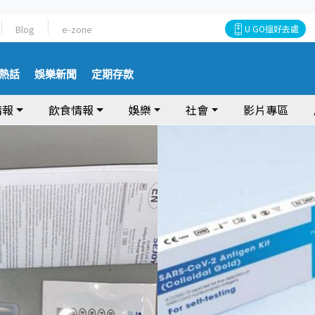
Blog
e-zone
U GO搵好去處
熱話
娛樂新聞
定期存款
情報
飲食情報
娛樂
社會
影片專區