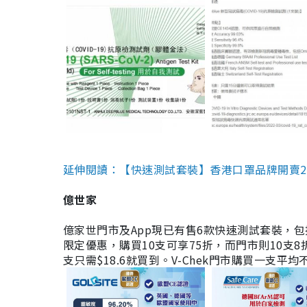
延伸閱讀：【快速測試套裝】香港口罩品牌開賣2款快速
億世家
億家世門市及App現已有售6款快速測試套裝，包括香港公司
限定優惠，購買10支可享75折，而門市則10支8折。現
支只需$18.6就買到。V-Chek門市購買一支平