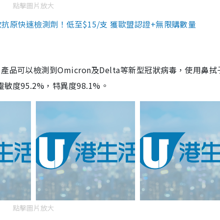
點擊圖片放大
3款抗原快速檢測劑！低至$15/支 獲歐盟認證+無限購數量
品可以檢測到Omicron及Delta等新型冠狀病毒，使用鼻拭
度95.2%，特異度98.1%。
點擊圖片放大