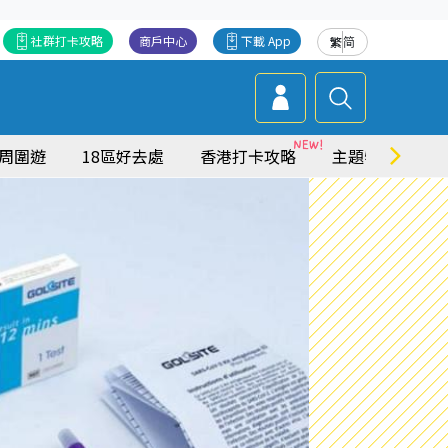
社群打卡攻略
商戶中心
下載 App
繁
简
周圍遊
18區好去處
香港打卡攻略
主題特集