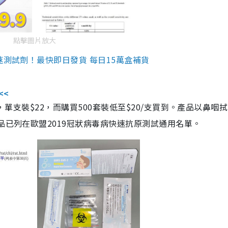
點擊圖片放大
速測試劑！最快即日發貨 每日15萬盒補貨
<<
，單支裝$22，而購買500套裝低至$20/支買到。產品以鼻咽
品已列在歐盟2019冠狀病毒病快速抗原測試通用名單。