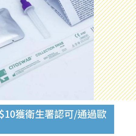
$10獲衛生署認可/通過歐