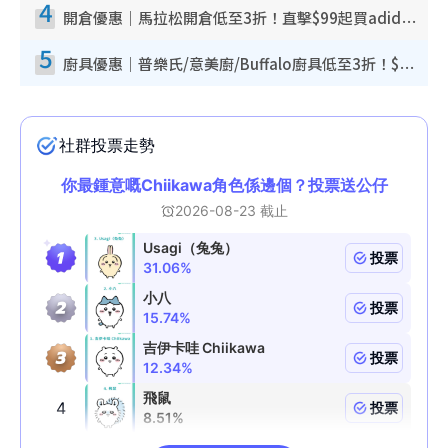
4
開倉優惠｜馬拉松開倉低至3折！直擊$99起買adidas／New Balance／Puma鞋款 STANLEY保溫杯劈價至$119起
5
廚具優惠｜普樂氏/意美廚/Buffalo廚具低至3折！$89起買煎鍋／炒鑊／個人鍋 同場小家電激減至$99起