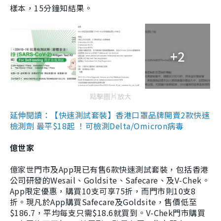
樣本，15分鐘知結果。
+2
點擊圖片放大
延伸閱讀：【快速測試套裝】香港口罩品牌開賣2款快速
檢測劑 最平$18起 ！可檢測Delta/Omicron病毒
億世家
億家世門市及App現已有售6款快速測試套裝，包括香港
公司研發的Wesail、Goldsite、Safecare、及V-Chek。
App限定優惠，購買10支可享75折，而門市則10支8
折。現凡於App購買Safecare及Goldsite，售價低至
$186.7，平均每支只需$18.6就買到。V-Chek門市購買