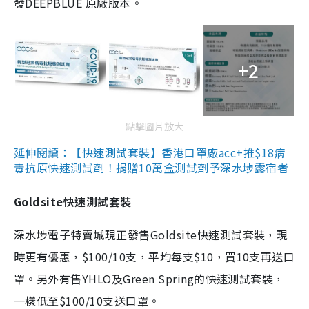
發DEEPBLUE 原廠版本。
+2
點擊圖片放大
延伸閱讀：【快速測試套裝】香港口罩廠acc+推$18病
毒抗原快速測試劑！捐贈10萬盒測試劑予深水埗露宿者
Goldsite快速測試套裝
深水埗電子特賣城現正發售Goldsite快速測試套裝，現
時更有優惠，$100/10支，平均每支$10，買10支再送口
罩。另外有售YHLO及Green Spring的快速測試套裝，
一樣低至$100/10支送口罩。