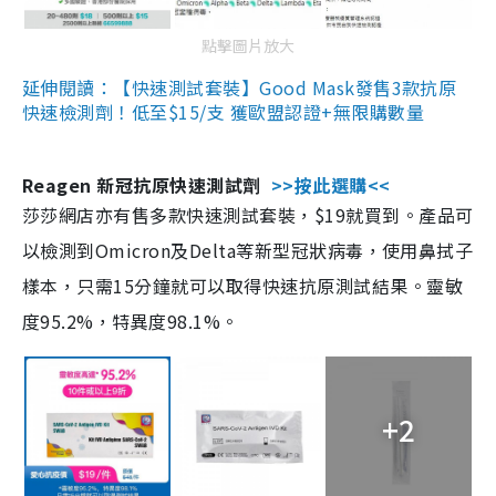
點擊圖片放大
延伸閱讀：【快速測試套裝】Good Mask發售3款抗原
快速檢測劑！低至$15/支 獲歐盟認證+無限購數量
Reagen 新冠抗原快速測試劑
>>按此選購<<
莎莎網店亦有售多款快速測試套裝，$19就買到。產品可
以檢測到Omicron及Delta等新型冠狀病毒，使用鼻拭子
樣本，只需15分鐘就可以取得快速抗原測試結果。靈敏
度95.2%，特異度98.1%。
+2