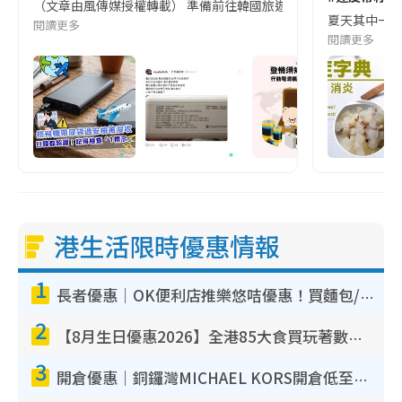
（文章由風傳媒授權轉載） 準備前往韓國旅遊的民眾，近期要特別留
夏天其中一種時
閱讀更多
閱讀更多
港生活限時優惠情報
1
長者優惠｜OK便利店推樂悠咭優惠！買麵包/牛奶/保健品拍卡即減
2
【8月生日優惠2026】全港85大食買玩著數攻略 自助餐/火鍋放題同行免費＋誠品/DONKI送現金券
3
開倉優惠｜銅鑼灣MICHAEL KORS開倉低至17折！直擊$500起買手袋/銀包/鞋款 必買經典Jet Set系列