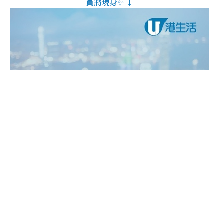
員將現身✨ ↓