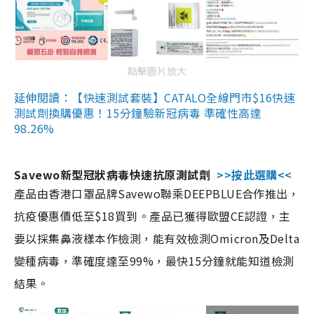
點擊圖片放大
延伸閱讀：【快速測試套裝】CATALO全線門市$16快速
測試劑換購優惠！15分鐘驗新冠病毒 準確性高達
98.26%
Savewo新型冠狀病毒快速抗原測試劑
>>按此選購<<
產品由香港口罩品牌Savewo聯乘DEEPBLUE合作推出，
抗疫優惠價低至$18買到。產品已獲得歐盟CE認證，主
要以採集鼻液樣本作檢測，能有效檢測Omicron及Delta
變種病毒，準確度達至99%，最快15分鐘就能知道檢測
結果。