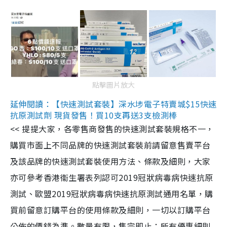
點擊圖片放大
延伸閱讀：【快速測試套裝】深水埗電子特賣城$15快速
抗原測試劑 現貨發售！買10支再送3支檢測棒
<< 提提大家，各零售商發售的快速測試套裝規格不一，
購買市面上不同品牌的快速測試套裝前請留意售賣平台
及該品牌的快速測試套裝使用方法、條款及細則，大家
亦可參考香港衞生署表列認可2019冠狀病毒病快速抗原
測試、歐盟2019冠狀病毒病快速抗原測試通用名單，購
買前留意訂購平台的使用條款及細則，一切以訂購平台
公佈的價錢為準。數量有限，售完即止；所有優惠細則