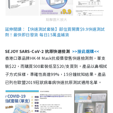
點擊圖片放大
延伸閱讀：【快速測試套裝】鄰住買開賣$9.9快速測試
劑！最快即日發貨 每日15萬盒補貨
SEJOY SARS-CoV-2 抗原快速檢測
>>按此選購<<
香港口罩品牌HK-M Mask抗疫價發售快速檢測劑，單支
裝$22，而購買500套裝低至$20/支買到。產品以鼻咽拭
子方式採樣，準確性高達99%，15分鐘就知結果。產品
已列在歐盟2019冠狀病毒病快速抗原測試通用名單。