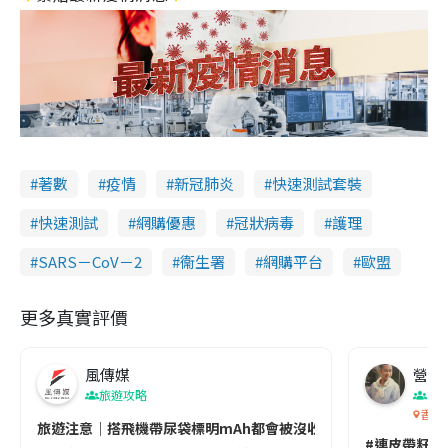
著數
疫情
新冠肺炎
快速測試套裝
快速測試
網購優惠
冠狀病毒
護理
SARS－CoV－2
衞生署
網購平台
歐盟
更多真實評價
風傳媒
營養教
旅遊攻略
生
香港
旅遊注意｜搭飛機帶尿袋標明mAh都會被沒收😱出發前切記檢查「1
#連皮帶籽都