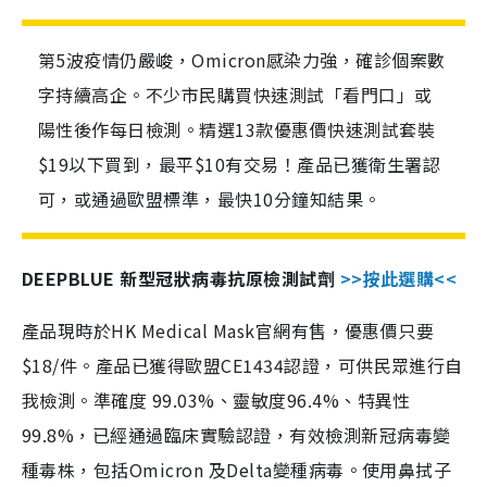
第5波疫情仍嚴峻，Omicron感染力強，確診個案數
字持續高企。不少市民購買快速測試「看門口」或
陽性後作每日檢測。精選13款優惠價快速測試套裝
$19以下買到，最平$10有交易！產品已獲衛生署認
可，或通過歐盟標準，最快10分鐘知結果。
DEEPBLUE 新型冠狀病毒抗原檢測試劑
>>按此選購<<
產品現時於HK Medical Mask官網有售，優惠價只要
$18/件。產品已獲得歐盟CE1434認證，可供民眾進行自
我檢測。準確度 99.03%、靈敏度96.4%、特異性
99.8%，已經通過臨床實驗認證，有效檢測新冠病毒變
種毒株，包括Omicron 及Delta變種病毒。使用鼻拭子