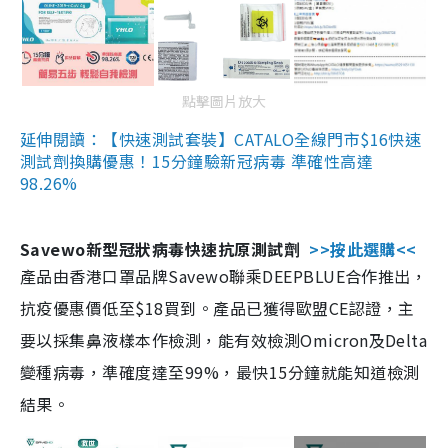
點擊圖片放大
延伸閱讀：【快速測試套裝】CATALO全線門市$16快速
測試劑換購優惠！15分鐘驗新冠病毒 準確性高達
98.26%
Savewo新型冠狀病毒快速抗原測試劑
>>按此選購<<
產品由香港口罩品牌Savewo聯乘DEEPBLUE合作推出，
抗疫優惠價低至$18買到。產品已獲得歐盟CE認證，主
要以採集鼻液樣本作檢測，能有效檢測Omicron及Delta
變種病毒，準確度達至99%，最快15分鐘就能知道檢測
結果。