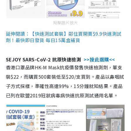
點擊圖片放大
延伸閱讀：【快速測試套裝】鄰住買開賣$9.9快速測試
劑！最快即日發貨 每日15萬盒補貨
SEJOY SARS-CoV-2 抗原快速檢測
>>按此選購<<
香港口罩品牌HK-M Mask抗疫價發售快速檢測劑，單支
裝$22，而購買500套裝低至$20/支買到。產品以鼻咽拭
子方式採樣，準確性高達99%，15分鐘就知結果。產品
已列在歐盟2019冠狀病毒病快速抗原測試通用名單。