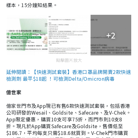
樣本，15分鐘知結果。
+2
點擊圖片放大
延伸閱讀：【快速測試套裝】香港口罩品牌開賣2款快速
檢測劑 最平$18起 ！可檢測Delta/Omicron病毒
億世家
億家世門市及App現已有售6款快速測試套裝，包括香港
公司研發的Wesail、Goldsite、Safecare、及V-Chek。
App限定優惠，購買10支可享75折，而門市則10支8
折。現凡於App購買Safecare及Goldsite，售價低至
$186.7，平均每支只需$18.6就買到。V-Chek門市購買