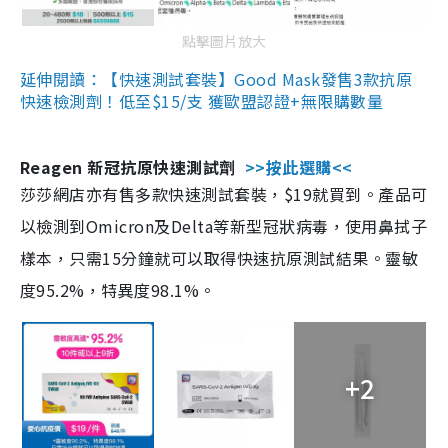
點擊圖片放大
延伸閱讀：【快速測試套裝】Good Mask發售3款抗原
快速檢測劑！低至$15/支 獲歐盟認證+無限購數量
Reagen 新冠抗原快速測試劑
>>按此選購<<
莎莎網店亦有售多款快速測試套裝，$19就買到。產品可
以檢測到Omicron及Delta等新型冠狀病毒，使用鼻拭子
樣本，只需15分鐘就可以取得快速抗原測試結果。靈敏
度95.2%，特異度98.1%。
+2