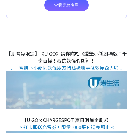
【新會員限定】《U GO》請你睇👹《蠟筆小新劇場版：千
奇百怪！我的妖怪假期》！
↓一齊睇下小新同妖怪朋友們點樣聯手拯救屋企人啦↓
【U GO x CHARGESPOT 夏日消暑企劃⚡】
> 打卡即送充電券！限量1000張🔋送完即止 <