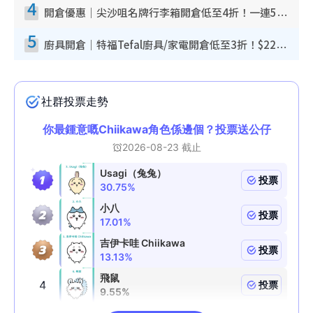
4
開倉優惠｜尖沙咀名牌行李箱開倉低至4折！一連5日 American Tourister/ace./Hallmark $200起！
5
廚具開倉｜特福Tefal廚具/家電開倉低至3折！$220起買平底鍋/炒鑊/湯煲！電飯煲/吸塵機/燙斗$418起