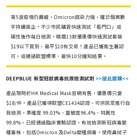
第5波疫情仍嚴峻，Omicron感染力強，確診個案數
字持續高企。不少市民購買快速測試「看門口」或
陽性後作每日檢測。精選13款優惠價快速測試套裝
$19以下買到，最平$10有交易！產品已獲衛生署認
可，或通過歐盟標準，最快10分鐘知結果。
DEEPBLUE 新型冠狀病毒抗原檢測試劑
>>按此選購<<
產品現時於HK Medical Mask官網有售，優惠價只要
$18/件。產品已獲得歐盟CE1434認證，可供民眾進行自
我檢測。準確度 99.03%、靈敏度96.4%、特異性
99.8%，已經通過臨床實驗認證，有效檢測新冠病毒變
種毒株，包括Omicron 及Delta變種病毒。使用鼻拭子