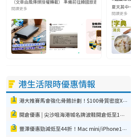
（文章由風傳媒授權轉載） 準備前往韓國旅遊的民眾，近期要特別留
夏天其中一種時
閱讀更多
閱讀更多
港生活限時優惠情報
1
港大推賽馬會強化骨骼計劃！$100骨質密度X光檢查 完成免費運動訓練送超市禮券！附參加資格
2
開倉優惠 | 尖沙咀海港城名牌波鞋開倉低至1折！On鞋$899起／Joy&Peace鞋履$98起
3
豐澤優惠勁減低至44折！Mac mini/iPhone17Pro大減價！廚房家電$220起