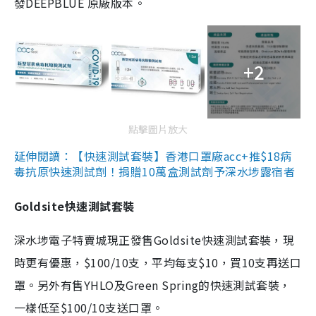
發DEEPBLUE 原廠版本。
+2
點擊圖片放大
延伸閱讀：【快速測試套裝】香港口罩廠acc+推$18病
毒抗原快速測試劑！捐贈10萬盒測試劑予深水埗露宿者
Goldsite快速測試套裝
深水埗電子特賣城現正發售Goldsite快速測試套裝，現
時更有優惠，$100/10支，平均每支$10，買10支再送口
罩。另外有售YHLO及Green Spring的快速測試套裝，
一樣低至$100/10支送口罩。