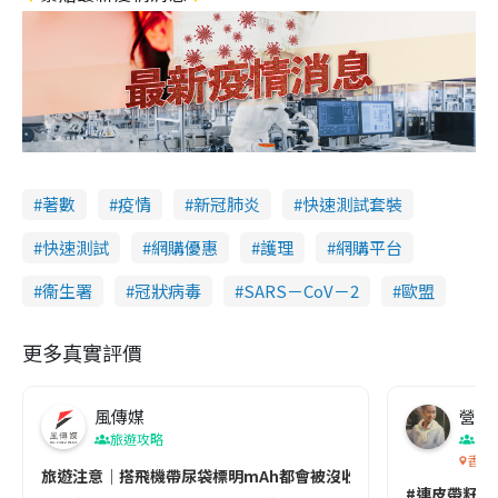
著數
疫情
新冠肺炎
快速測試套裝
快速測試
網購優惠
護理
網購平台
衞生署
冠狀病毒
SARS－CoV－2
歐盟
更多真實評價
風傳媒
營養教
旅遊攻略
生
香港
旅遊注意｜搭飛機帶尿袋標明mAh都會被沒收😱出發前切記檢查「1
#連皮帶籽都