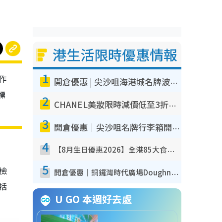
港生活限時優惠情報
1
作
開倉優惠 | 尖沙咀海港城名牌波鞋開倉低至1折！On鞋$899起／Joy&Peace鞋履$98起
標
2
CHANEL美妝限時減價低至3折！人氣粉底/唇膏/精華液低至$275！COCO香水都有平
3
開倉優惠｜尖沙咀名牌行李箱開倉低至4折！一連5日 American Tourister/ace./Hallmark $200起！
4
【8月生日優惠2026】全港85大食買玩著數攻略 自助餐/火鍋放題同行免費＋誠品/DONKI送現金券
5
我檢
開倉優惠｜銅鑼灣時代廣場Doughnut/Campo Marzio開倉低至1折！背囊、書包、手袋劈價$200起
包括
U GO 本週好去處