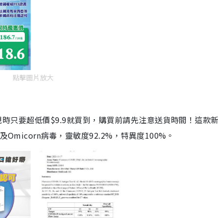
點擊圖片放大
劑，現時只要超低價$9.9就買到，購買前請先注意送貨時間！這款
Omicorn病毒，靈敏度92.2%，特異度100%。