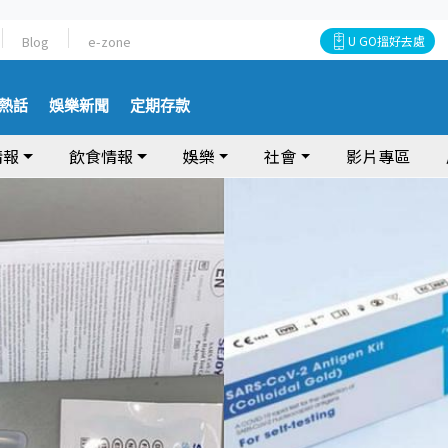
Blog
e-zone
U GO搵好去處
熱話
娛樂新聞
定期存款
情報
飲食情報
娛樂
社會
影片專區