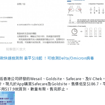
點擊圖片放大
檢測劑 最平$18起 ！可檢測Delta/Omicron病毒
研發的Wesail、Goldsite、Safecare、及V-Chek。
凡於App購買Safecare及Goldsite，售價低至$186.7
均不用$17.9就買到，數量有限，售完即止。