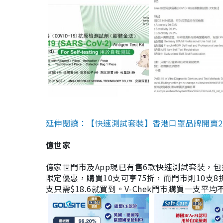
延伸閱讀：【快速測試套裝】香港口罩品牌開賣2款快速
億世家
億家世門市及App現已有售6款快速測試套裝，包括香港公司
限定優惠，購買10支可享75折，而門市則10支8折。現
支只需$18.6就買到。V-Chek門市購買一支平