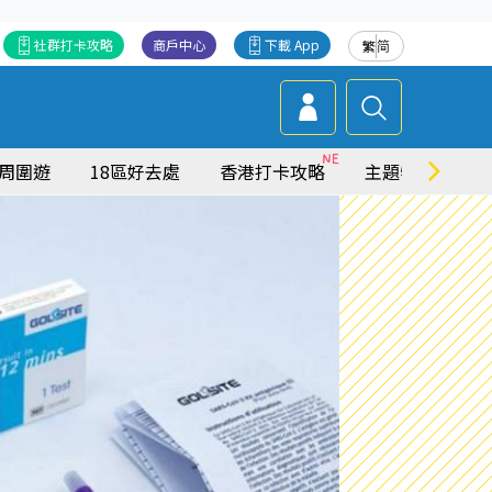
社群打卡攻略
商戶中心
下載 App
繁
简
周圍遊
18區好去處
香港打卡攻略
主題特集