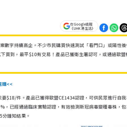
在Google追蹤
《UHK 港生活》
診個案數字持續高企。不少市民購買快速測試「看門口」或陽性後
以下買到，最平$10有交易！產品已獲衛生署認可，或通過歐盟
選購<<
惠價只要$18/件。產品已獲得歐盟CE1434認證，可供民眾進行自
性99.8%，已經通過臨床實驗認證，有效檢測新冠病毒變種毒株，
，15分鐘知結果。