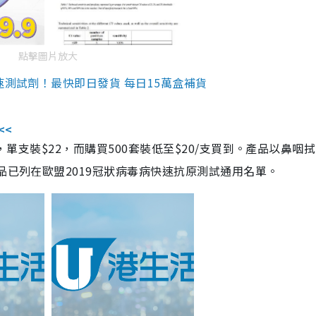
點擊圖片放大
速測試劑！最快即日發貨 每日15萬盒補貨
<<
，單支裝$22，而購買500套裝低至$20/支買到。產品以鼻咽
品已列在歐盟2019冠狀病毒病快速抗原測試通用名單。