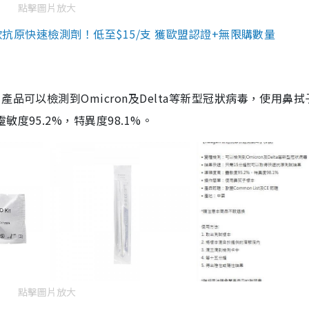
點擊圖片放大
3款抗原快速檢測劑！低至$15/支 獲歐盟認證+無限購數量
品可以檢測到Omicron及Delta等新型冠狀病毒，使用鼻拭
度95.2%，特異度98.1%。
點擊圖片放大