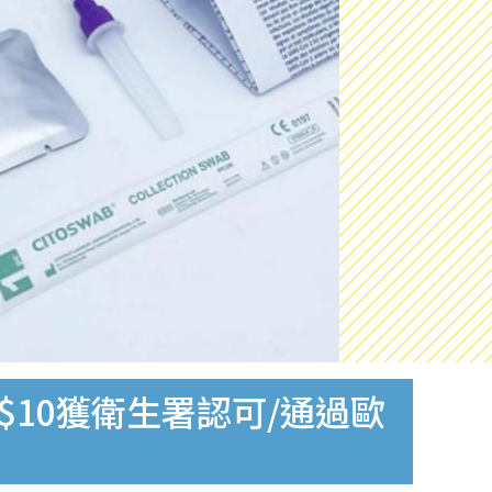
$10獲衛生署認可/通過歐