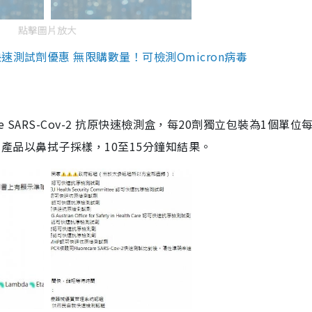
點擊圖片放大
測試劑優惠 無限購數量！可檢測Omicron病毒
are SARS-Cov-2 抗原快速檢測盒，每20劑獨立包裝為1個單位
5。產品以鼻拭子採樣，10至15分鐘知結果。