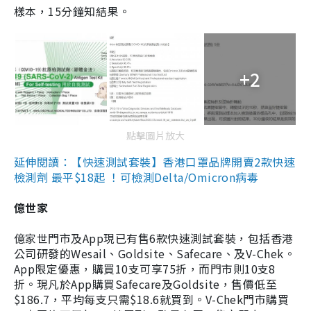
樣本，15分鐘知結果。
+2
點擊圖片放大
延伸閱讀：【快速測試套裝】香港口罩品牌開賣2款快速
檢測劑 最平$18起 ！可檢測Delta/Omicron病毒
億世家
億家世門市及App現已有售6款快速測試套裝，包括香港
公司研發的Wesail、Goldsite、Safecare、及V-Chek。
App限定優惠，購買10支可享75折，而門市則10支8
折。現凡於App購買Safecare及Goldsite，售價低至
$186.7，平均每支只需$18.6就買到。V-Chek門市購買