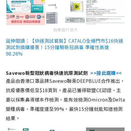
點擊圖片放大
延伸閱讀：【快速測試套裝】CATALO全線門市$16快速
測試劑換購優惠！15分鐘驗新冠病毒 準確性高達
98.26%
Savewo新型冠狀病毒快速抗原測試劑
>>按此選購<<
產品由香港口罩品牌Savewo聯乘DEEPBLUE合作推出，
抗疫優惠價低至$18買到。產品已獲得歐盟CE認證，主
要以採集鼻液樣本作檢測，能有效檢測Omicron及Delta
變種病毒，準確度達至99%，最快15分鐘就能知道檢測
結果。