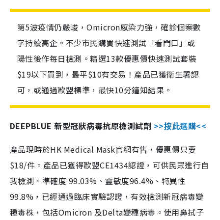
第5波疫情仍嚴峻，Omicron感染力強，確診個案數
字持續高企。不少市民購買快速測試「看門口」或
陽性後作每日檢測。精選13款優惠價快速測試套裝
$19以下買到，最平$10有交易！產品已獲衛生署認
可，或通過歐盟標準，最快10分鐘知結果。
DEEPBLUE 新型冠狀病毒抗原檢測試劑
>>按此選購<<
產品現時於HK Medical Mask官網有售，優惠價只要
$18/件。產品已獲得歐盟CE1434認證，可供民眾進行自
我檢測。準確度 99.03%、靈敏度96.4%、特異性
99.8%，已經通過臨床實驗認證，有效檢測新冠病毒變
種毒株，包括Omicron 及Delta變種病毒。使用鼻拭子