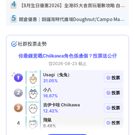
4
【8月生日優惠2026】全港85大食買玩著數攻略 自助餐/火鍋放題同行免費＋誠品/DONKI送現金券
5
開倉優惠｜銅鑼灣時代廣場Doughnut/Campo Marzio開倉低至1折！背囊、書包、手袋劈價$200起