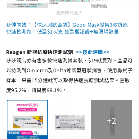
點擊圖片放大
延伸閱讀：【快速測試套裝】Good Mask發售3款抗原
快速檢測劑！低至$15/支 獲歐盟認證+無限購數量
Reagen 新冠抗原快速測試劑
>>按此選購<<
莎莎網店亦有售多款快速測試套裝，$19就買到。產品可
以檢測到Omicron及Delta等新型冠狀病毒，使用鼻拭子
樣本，只需15分鐘就可以取得快速抗原測試結果。靈敏
度95.2%，特異度98.1%。
+2