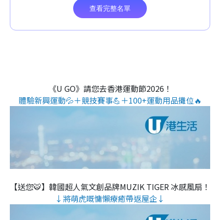
《U GO》請您去香港運動節2026！
體驗新興運動💦＋競技賽事💪＋100+運動用品攤位🔥
【送您🐯】韓國超人氣文創品牌MUZIK TIGER 冰感風扇！
↓將萌虎嘅慵懶療癒帶返屋企↓