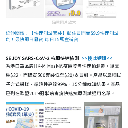
點擊圖片放大
延伸閱讀：【快速測試套裝】鄰住買開賣$9.9快速測試
劑！最快即日發貨 每日15萬盒補貨
SEJOY SARS-CoV-2 抗原快速檢測
>>按此選購<<
香港口罩品牌HK-M Mask抗疫價發售快速檢測劑，單支
裝$22，而購買500套裝低至$20/支買到。產品以鼻咽拭
子方式採樣，準確性高達99%，15分鐘就知結果。產品
已列在歐盟2019冠狀病毒病快速抗原測試通用名單。