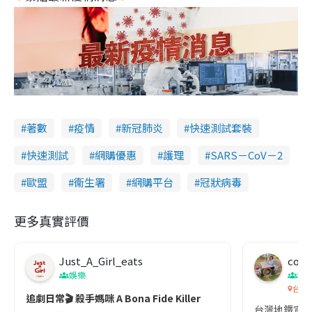
著數
疫情
新冠肺炎
快速測試套裝
快速測試
網購優惠
護理
SARS－CoV－2
歐盟
衞生署
網購平台
冠狀病毒
更多真實評價
Just_A_Girl_eats
co c
娛樂
吹
台灣
追劇日常🎬 殺手媽咪 A Bona Fide Killer
台灣地鐵宣