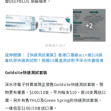
發DEEPBLUE 原廠版本。
+2
點擊圖片放大
延伸閱讀：【快速測試套裝】香港口罩廠acc+推$18病
毒抗原快速測試劑！捐贈10萬盒測試劑予深水埗露宿者
Goldsite快速測試套裝
深水埗電子特賣城現正發售Goldsite快速測試套裝，現
時更有優惠，$100/10支，平均每支$10，買10支再送口
罩。另外有售YHLO及Green Spring的快速測試套裝，
一樣低至$100/10支送口罩。