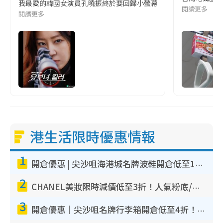
我最愛的韓國女演員孔曉振終於要回歸小螢幕啦!這次的劇本改編自同名
閱讀更多
閱讀更多
港生活限時優惠情報
1
開倉優惠 | 尖沙咀海港城名牌波鞋開倉低至1折！On鞋$899起／Joy&Peace鞋履$98起
2
CHANEL美妝限時減價低至3折！人氣粉底/唇膏/精華液低至$275！COCO香水都有平
3
開倉優惠｜尖沙咀名牌行李箱開倉低至4折！一連5日 American Tourister/ace./Hallmark $200起！