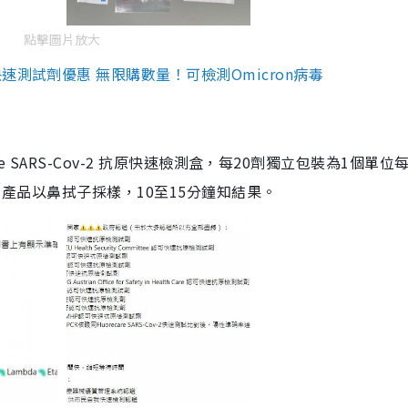
點擊圖片放大
測試劑優惠 無限購數量！可檢測Omicron病毒
are SARS-Cov-2 抗原快速檢測盒，每20劑獨立包裝為1個單位
5。產品以鼻拭子採樣，10至15分鐘知結果。