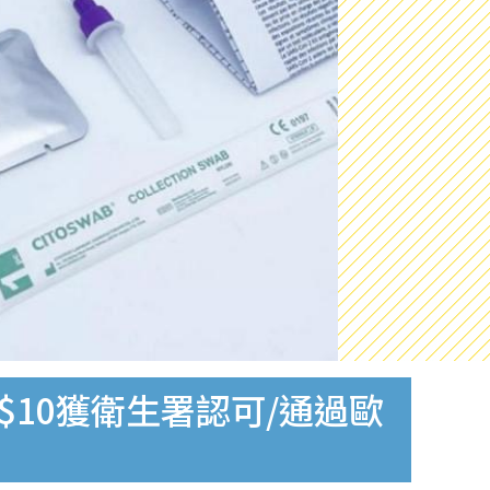
$10獲衛生署認可/通過歐