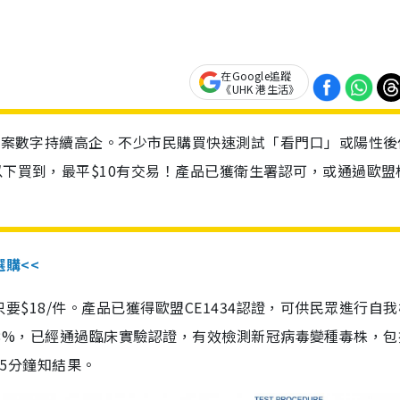
在Google追蹤
《UHK 港生活》
診個案數字持續高企。不少市民購買快速測試「看門口」或陽性後
以下買到，最平$10有交易！產品已獲衛生署認可，或通過歐盟
選購<<
惠價只要$18/件。產品已獲得歐盟CE1434認證，可供民眾進行自
性99.8%，已經通過臨床實驗認證，有效檢測新冠病毒變種毒株，
，15分鐘知結果。