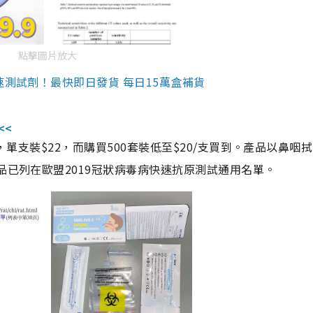
點擊圖片放大
速測試劑！最快即日發貨 每日15萬盒補貨
<<
，單支裝$22，而購買500套裝低至$20/支買到。產品以鼻咽
品已列在歐盟2019冠狀病毒病快速抗原測試通用名單。