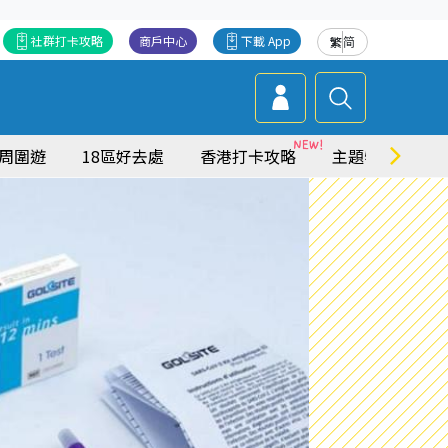
社群打卡攻略
商戶中心
下載 App
繁
简
周圍遊
18區好去處
香港打卡攻略
主題特集