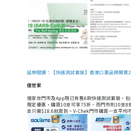
延伸閱讀：【快速測試套裝】香港口罩品牌開賣2款快速
億世家
億家世門市及App現已有售6款快速測試套裝，包括香港公司
限定優惠，購買10支可享75折，而門市則10支8折。現
支只需$18.6就買到。V-Chek門市購買一支平