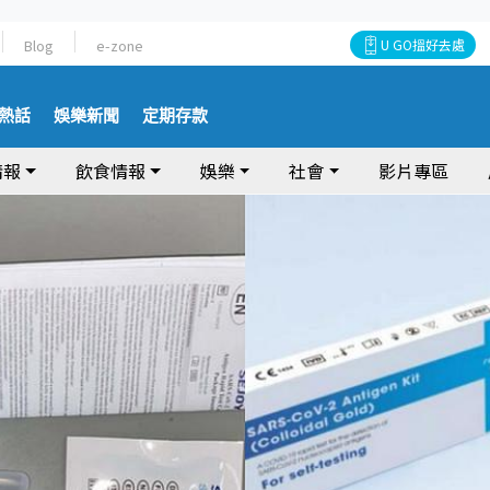
Blog
e-zone
U GO搵好去處
熱話
娛樂新聞
定期存款
情報
飲食情報
娛樂
社會
影片專區