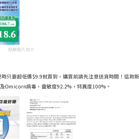
點擊圖片放大
劑，現時只要超低價$9.9就買到，購買前請先注意送貨時間！這款
Omicorn病毒，靈敏度92.2%，特異度100%。