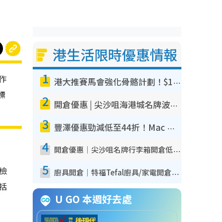
港生活限時優惠情報
1
作
港大推賽馬會強化骨骼計劃！$100骨質密度X光檢查 完成免費運動訓練送超市禮券！附參加資格
標
2
開倉優惠 | 尖沙咀海港城名牌波鞋開倉低至1折！On鞋$899起／Joy&Peace鞋履$98起
3
豐澤優惠勁減低至44折！Mac mini/iPhone17Pro大減價！廚房家電$220起
4
開倉優惠｜尖沙咀名牌行李箱開倉低至4折！一連5日 American Tourister/ace./Hallmark $200起！
5
我檢
廚具開倉｜特福Tefal廚具/家電開倉低至3折！$220起買平底鍋/炒鑊/湯煲！電飯煲/吸塵機/燙斗$418起
包括
U GO 本週好去處