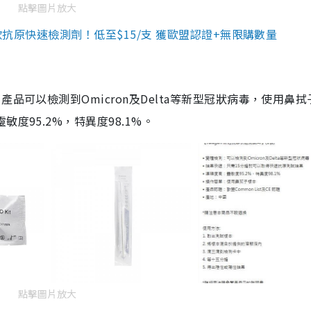
點擊圖片放大
3款抗原快速檢測劑！低至$15/支 獲歐盟認證+無限購數量
品可以檢測到Omicron及Delta等新型冠狀病毒，使用鼻拭
度95.2%，特異度98.1%。
點擊圖片放大