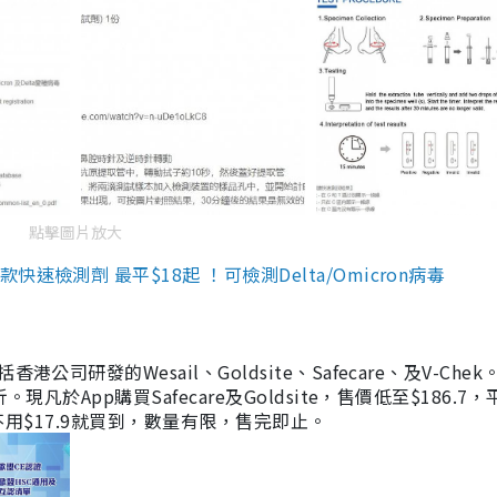
點擊圖片放大
檢測劑 最平$18起 ！可檢測Delta/Omicron病毒
研發的Wesail、Goldsite、Safecare、及V-Chek。
凡於App購買Safecare及Goldsite，售價低至$186.7
均不用$17.9就買到，數量有限，售完即止。