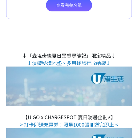
↓「森境奇緣夏日異想尋龍記」限定精品↓
↓漫遊秘境地墊、多用途旅行收納袋↓
【U GO x CHARGESPOT 夏日消暑企劃⚡】
> 打卡即送充電券！限量1000張🔋送完即止 <