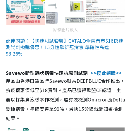
點擊圖片放大
延伸閱讀：【快速測試套裝】CATALO全線門市$16快速
測試劑換購優惠！15分鐘驗新冠病毒 準確性高達
98.26%
Savewo新型冠狀病毒快速抗原測試劑
>>按此選購<<
產品由香港口罩品牌Savewo聯乘DEEPBLUE合作推出，
抗疫優惠價低至$18買到。產品已獲得歐盟CE認證，主
要以採集鼻液樣本作檢測，能有效檢測Omicron及Delta
變種病毒，準確度達至99%，最快15分鐘就能知道檢測
結果。