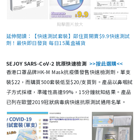
點擊圖片放大
延伸閱讀：【快速測試套裝】鄰住買開賣$9.9快速測試
劑！最快即日發貨 每日15萬盒補貨
SEJOY SARS-CoV-2 抗原快速檢測
>>按此選購<<
香港口罩品牌HK-M Mask抗疫價發售快速檢測劑，單支
裝$22，而購買500套裝低至$20/支買到。產品以鼻咽拭
子方式採樣，準確性高達99%，15分鐘就知結果。產品
已列在歐盟2019冠狀病毒病快速抗原測試通用名單。