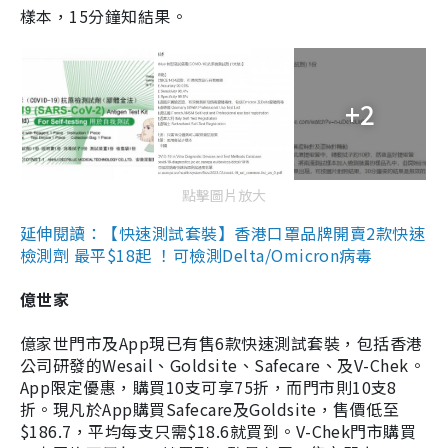
樣本，15分鐘知結果。
+2
點擊圖片放大
延伸閱讀：【快速測試套裝】香港口罩品牌開賣2款快速
檢測劑 最平$18起 ！可檢測Delta/Omicron病毒
億世家
億家世門市及App現已有售6款快速測試套裝，包括香港
公司研發的Wesail、Goldsite、Safecare、及V-Chek。
App限定優惠，購買10支可享75折，而門市則10支8
折。現凡於App購買Safecare及Goldsite，售價低至
$186.7，平均每支只需$18.6就買到。V-Chek門市購買