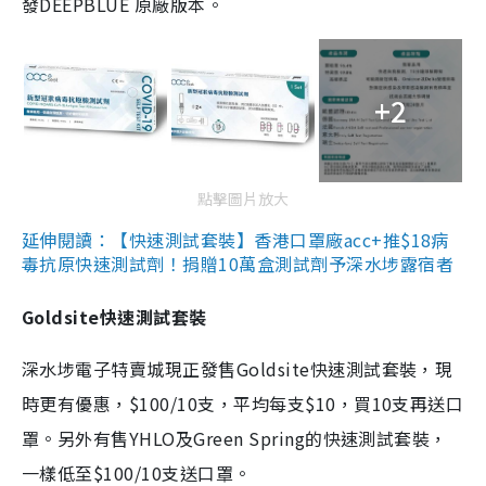
發DEEPBLUE 原廠版本。
+2
點擊圖片放大
延伸閱讀：【快速測試套裝】香港口罩廠acc+推$18病
毒抗原快速測試劑！捐贈10萬盒測試劑予深水埗露宿者
Goldsite快速測試套裝
深水埗電子特賣城現正發售Goldsite快速測試套裝，現
時更有優惠，$100/10支，平均每支$10，買10支再送口
罩。另外有售YHLO及Green Spring的快速測試套裝，
一樣低至$100/10支送口罩。