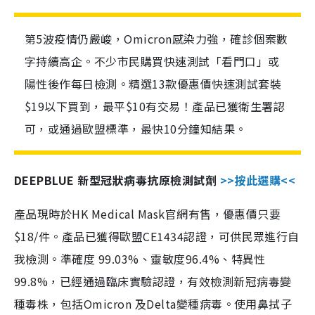
第5波疫情仍嚴峻，Omicron感染力強，確診個案數
字持續高企。不少市民購買快速測試「看門口」或
陽性後作每日檢測。精選13款優惠價快速測試套裝
$19以下買到，最平$10有交易！產品已獲衛生署認
可，或通過歐盟標準，最快10分鐘知結果。
DEEPBLUE 新型冠狀病毒抗原檢測試劑
>>按此選購<<
產品現時於HK Medical Mask官網有售，優惠價只要
$18/件。產品已獲得歐盟CE1434認證，可供民眾進行自
我檢測。準確度 99.03%、靈敏度96.4%、特異性
99.8%，已經通過臨床實驗認證，有效檢測新冠病毒變
種毒株，包括Omicron 及Delta變種病毒。使用鼻拭子