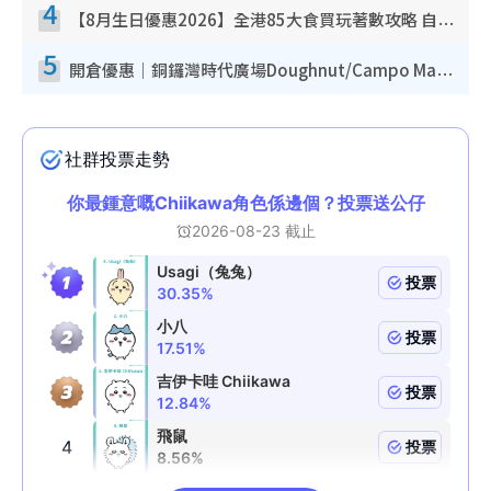
4
【8月生日優惠2026】全港85大食買玩著數攻略 自助餐/火鍋放題同行免費＋誠品/DONKI送現金券
5
開倉優惠｜銅鑼灣時代廣場Doughnut/Campo Marzio開倉低至1折！背囊、書包、手袋劈價$200起