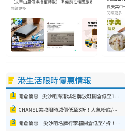
（文章由風傳媒授權轉載） 準備前往韓國旅遊的民眾，近期要特別留
夏天其中一種時
閱讀更多
閱讀更多
港生活限時優惠情報
1
開倉優惠 | 尖沙咀海港城名牌波鞋開倉低至1折！On鞋$899起／Joy&Peace鞋履$98起
2
CHANEL美妝限時減價低至3折！人氣粉底/唇膏/精華液低至$275！COCO香水都有平
3
開倉優惠｜尖沙咀名牌行李箱開倉低至4折！一連5日 American Tourister/ace./Hallmark $200起！