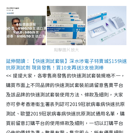
點擊圖片放大
延伸閱讀：【快速測試套裝】深水埗電子特賣城$15快速
抗原測試劑 現貨發售！買10支再送3支檢測棒
<< 提提大家，各零售商發售的快速測試套裝規格不一，
購買市面上不同品牌的快速測試套裝前請留意售賣平台
及該品牌的快速測試套裝使用方法、條款及細則，大家
亦可參考香港衞生署表列認可2019冠狀病毒病快速抗原
測試、歐盟2019冠狀病毒病快速抗原測試通用名單，購
買前留意訂購平台的使用條款及細則，一切以訂購平台
公佈的價錢為準。數量有限，售完即止；所有優惠細則