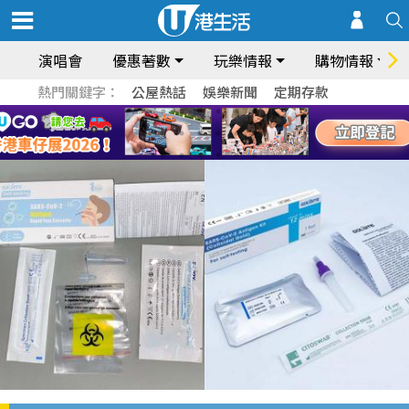
演唱會
優惠著數
玩樂情報
購物情報
熱門關鍵字：
公屋熱話
娛樂新聞
定期存款