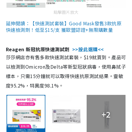
點擊圖片放大
延伸閱讀：【快速測試套裝】Good Mask發售3款抗原
快速檢測劑！低至$15/支 獲歐盟認證+無限購數量
Reagen 新冠抗原快速測試劑
>>按此選購<<
莎莎網店亦有售多款快速測試套裝，$19就買到。產品可
以檢測到Omicron及Delta等新型冠狀病毒，使用鼻拭子
樣本，只需15分鐘就可以取得快速抗原測試結果。靈敏
度95.2%，特異度98.1%。
+2