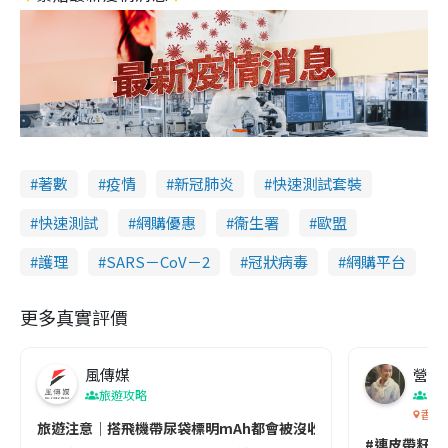
著數
疫情
新冠肺炎
快速測試套裝
快速測試
網購優惠
衞生署
歐盟
護理
SARS－CoV－2
冠狀病毒
網購平台
更多真實評價
風傳媒
營養教
旅遊攻略
生
香港
旅遊注意｜搭飛機帶尿袋標明mAh都會被沒收😱出發前切記檢查「1
#連皮帶籽都