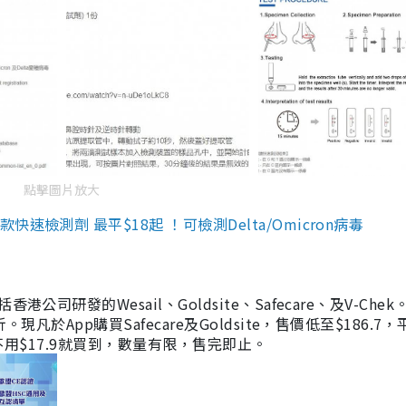
點擊圖片放大
檢測劑 最平$18起 ！可檢測Delta/Omicron病毒
研發的Wesail、Goldsite、Safecare、及V-Chek。
凡於App購買Safecare及Goldsite，售價低至$186.7
均不用$17.9就買到，數量有限，售完即止。