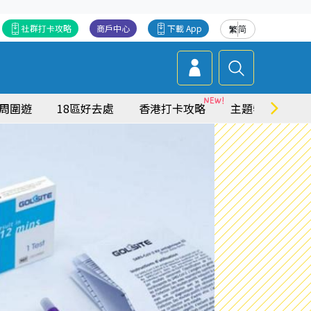
社群打卡攻略
商戶中心
下載 App
繁
简
周圍遊
18區好去處
香港打卡攻略
主題特集