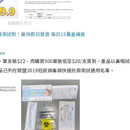
點擊圖片放大
速測試劑！最快即日發貨 每日15萬盒補貨
<<
，單支裝$22，而購買500套裝低至$20/支買到。產品以鼻咽
品已列在歐盟2019冠狀病毒病快速抗原測試通用名單。