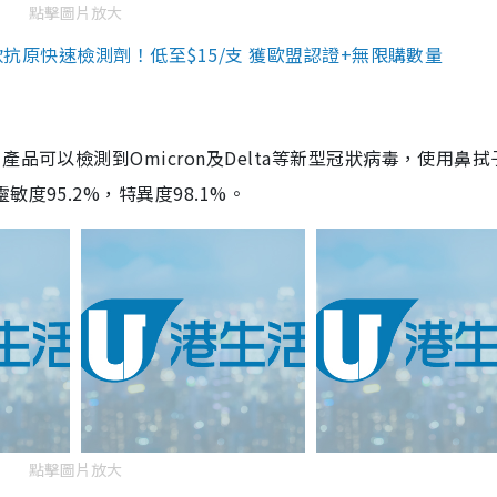
點擊圖片放大
3款抗原快速檢測劑！低至$15/支 獲歐盟認證+無限購數量
品可以檢測到Omicron及Delta等新型冠狀病毒，使用鼻拭
度95.2%，特異度98.1%。
點擊圖片放大