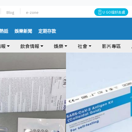
Blog
e-zone
U GO搵好去處
熱話
娛樂新聞
定期存款
情報
飲食情報
娛樂
社會
影片專區