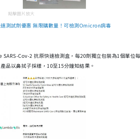
點擊圖片放大
測試劑優惠 無限購數量！可檢測Omicron病毒
are SARS-Cov-2 抗原快速檢測盒，每20劑獨立包裝為1個單位
5。產品以鼻拭子採樣，10至15分鐘知結果。