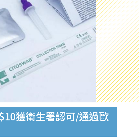
$10獲衛生署認可/通過歐