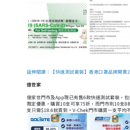
延伸閱讀：【快速測試套裝】香港口罩品牌開賣2款快速
億世家
億家世門市及App現已有售6款快速測試套裝，包括香港公司
限定優惠，購買10支可享75折，而門市則10支8折。現
支只需$18.6就買到。V-Chek門市購買一支平