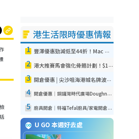
港生活限時優惠情報
1
作
豐澤優惠勁減低至44折！Mac mini/iPhone17Pro大減價！廚房家電$220起
標
2
港大推賽馬會強化骨骼計劃！$100骨質密度X光檢查 完成免費運動訓練送超市禮券！附參加資格
3
開倉優惠 | 尖沙咀海港城名牌波鞋開倉低至1折！On鞋$899起／Joy&Peace鞋履$98起
4
開倉優惠｜銅鑼灣時代廣場Doughnut/Campo Marzio開倉低至1折！背囊、書包、手袋劈價$200起
5
我檢
廚具開倉｜特福Tefal廚具/家電開倉低至3折！$220起買平底鍋/炒鑊/湯煲！電飯煲/吸塵機/燙斗$418起
包括
U GO 本週好去處