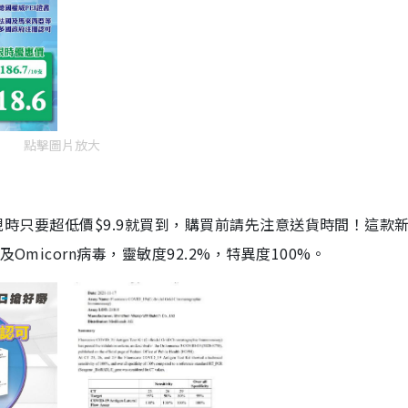
點擊圖片放大
劑，現時只要超低價$9.9就買到，購買前請先注意送貨時間！這款
Omicorn病毒，靈敏度92.2%，特異度100%。