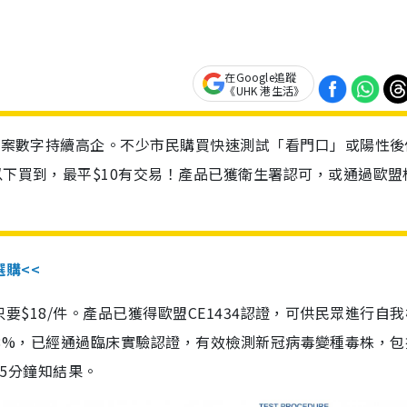
在Google追蹤
《UHK 港生活》
診個案數字持續高企。不少市民購買快速測試「看門口」或陽性後
以下買到，最平$10有交易！產品已獲衛生署認可，或通過歐盟
選購<<
惠價只要$18/件。產品已獲得歐盟CE1434認證，可供民眾進行自
性99.8%，已經通過臨床實驗認證，有效檢測新冠病毒變種毒株，
，15分鐘知結果。