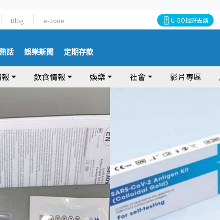
Blog
e-zone
U GO搵好去處
熱話
娛樂新聞
定期存款
情報
飲食情報
娛樂
社會
影片專區