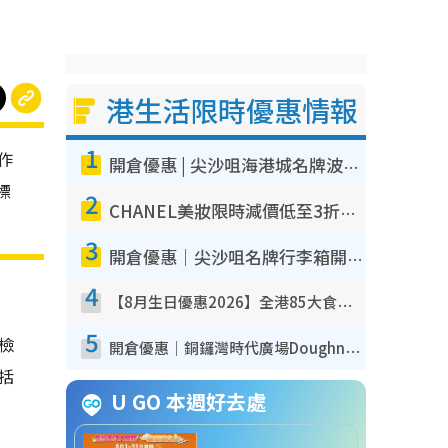
港生活限時優惠情報
1
作
開倉優惠 | 尖沙咀海港城名牌波鞋開倉低至1折！On鞋$899起／Joy&Peace鞋履$98起
標
2
CHANEL美妝限時減價低至3折！人氣粉底/唇膏/精華液低至$275！COCO香水都有平
3
開倉優惠｜尖沙咀名牌行李箱開倉低至4折！一連5日 American Tourister/ace./Hallmark $200起！
4
【8月生日優惠2026】全港85大食買玩著數攻略 自助餐/火鍋放題同行免費＋誠品/DONKI送現金券
5
我檢
開倉優惠｜銅鑼灣時代廣場Doughnut/Campo Marzio開倉低至1折！背囊、書包、手袋劈價$200起
包括
U GO 本週好去處