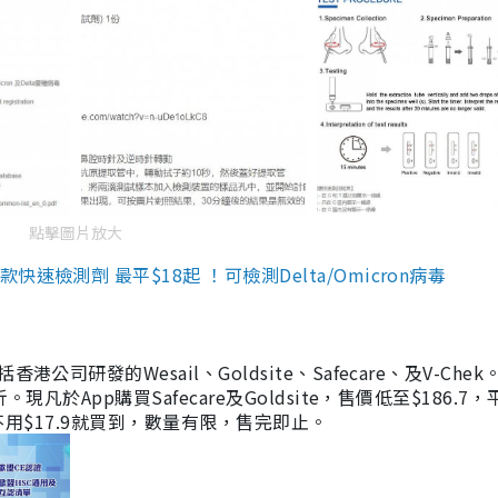
點擊圖片放大
檢測劑 最平$18起 ！可檢測Delta/Omicron病毒
研發的Wesail、Goldsite、Safecare、及V-Chek。
凡於App購買Safecare及Goldsite，售價低至$186.7
均不用$17.9就買到，數量有限，售完即止。