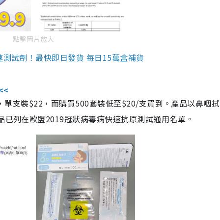
點擊圖片放大
速測試劑！最快即日發貨 每日15萬盒補貨
<<
，單支裝$22，而購買500套裝低至$20/支買到。產品以鼻咽
品已列在歐盟2019冠狀病毒病快速抗原測試通用名單。