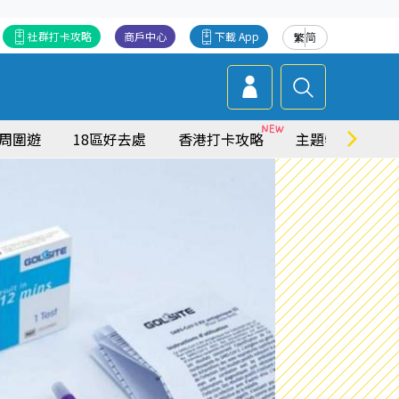
社群打卡攻略
商戶中心
下載 App
繁
简
周圍遊
18區好去處
香港打卡攻略
主題特集