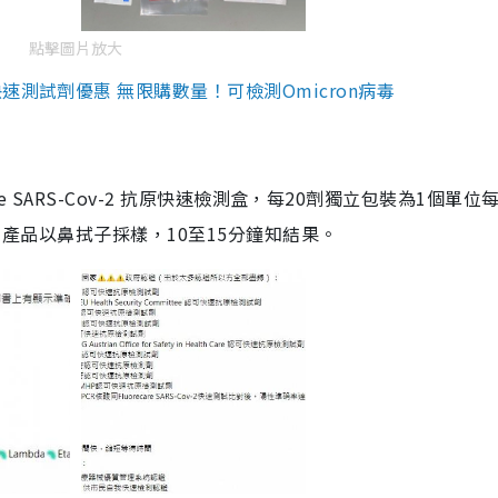
點擊圖片放大
測試劑優惠 無限購數量！可檢測Omicron病毒
are SARS-Cov-2 抗原快速檢測盒，每20劑獨立包裝為1個單位
5。產品以鼻拭子採樣，10至15分鐘知結果。