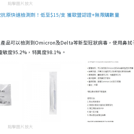
點擊圖片放大
3款抗原快速檢測劑！低至$15/支 獲歐盟認證+無限購數量
品可以檢測到Omicron及Delta等新型冠狀病毒，使用鼻拭
度95.2%，特異度98.1%。
點擊圖片放大