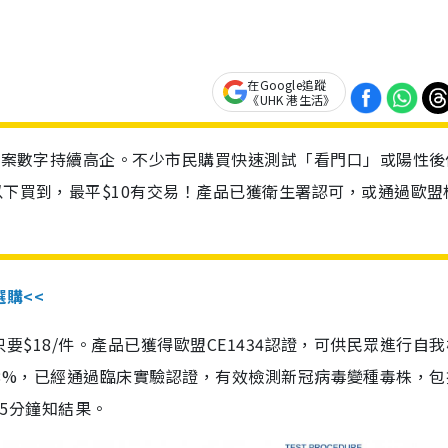
在Google追蹤
《UHK 港生活》
診個案數字持續高企。不少市民購買快速測試「看門口」或陽性後
以下買到，最平$10有交易！產品已獲衛生署認可，或通過歐盟
選購<<
惠價只要$18/件。產品已獲得歐盟CE1434認證，可供民眾進行自
性99.8%，已經通過臨床實驗認證，有效檢測新冠病毒變種毒株，
，15分鐘知結果。