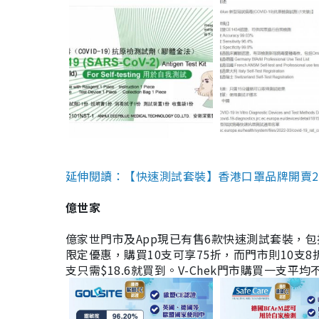
延伸閱讀：【快速測試套裝】香港口罩品牌開賣2款快速
億世家
億家世門市及App現已有售6款快速測試套裝，包括香港公司
限定優惠，購買10支可享75折，而門市則10支8折。現
支只需$18.6就買到。V-Chek門市購買一支平