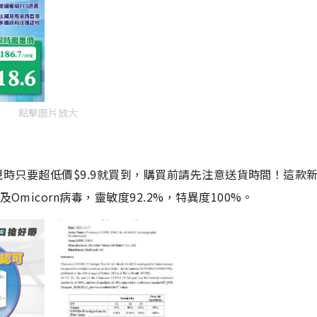
點擊圖片放大
劑，現時只要超低價$9.9就買到，購買前請先注意送貨時間！這款
Omicorn病毒，靈敏度92.2%，特異度100%。