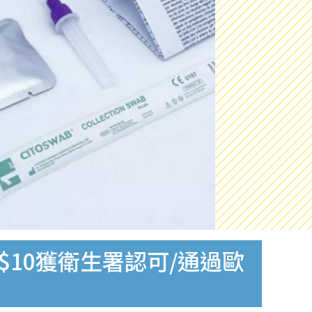
$10獲衛生署認可/通過歐