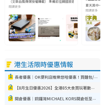
（文章由風傳媒授權轉載） 準備前往韓國旅遊的民眾，近期要特別留
夏天其中一種時
閱讀更多
閱讀更多
港生活限時優惠情報
1
長者優惠｜OK便利店推樂悠咭優惠！買麵包/牛奶/保健品拍卡即減
2
【8月生日優惠2026】全港85大食買玩著數攻略 自助餐/火鍋放題同行免費＋誠品/DONKI送現金券
3
開倉優惠｜銅鑼灣MICHAEL KORS開倉低至17折！直擊$500起買手袋/銀包/鞋款 必買經典Jet Set系列