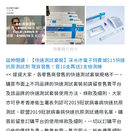
點擊圖片放大
延伸閱讀：【快速測試套裝】深水埗電子特賣城$15快速
抗原測試劑 現貨發售！買10支再送3支檢測棒
<< 提提大家，各零售商發售的快速測試套裝規格不一，
購買市面上不同品牌的快速測試套裝前請留意售賣平台
及該品牌的快速測試套裝使用方法、條款及細則，大家
亦可參考香港衞生署表列認可2019冠狀病毒病快速抗原
測試、歐盟2019冠狀病毒病快速抗原測試通用名單，購
買前留意訂購平台的使用條款及細則，一切以訂購平台
公佈的價錢為準。數量有限，售完即止；所有優惠細則