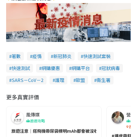
著數
疫情
新冠肺炎
快速測試套裝
快速測試
網購優惠
網購平台
冠狀病毒
SARS－CoV－2
護理
歐盟
衞生署
更多真實評價
風傳媒
營養教
旅遊攻略
生
香港
旅遊注意｜搭飛機帶尿袋標明mAh都會被沒收😱出發前切記檢查「1
#連皮帶籽都