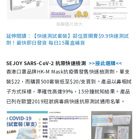
點擊圖片放大
延伸閱讀：【快速測試套裝】鄰住買開賣$9.9快速測試
劑！最快即日發貨 每日15萬盒補貨
SEJOY SARS-CoV-2 抗原快速檢測
>>按此選購<<
香港口罩品牌HK-M Mask抗疫價發售快速檢測劑，單支
裝$22，而購買500套裝低至$20/支買到。產品以鼻咽拭
子方式採樣，準確性高達99%，15分鐘就知結果。產品
已列在歐盟2019冠狀病毒病快速抗原測試通用名單。