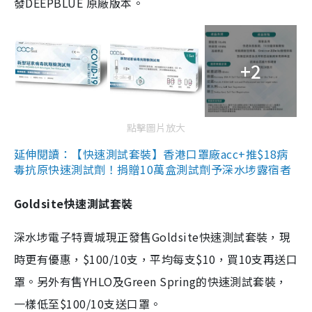
發DEEPBLUE 原廠版本。
+2
點擊圖片放大
延伸閱讀：【快速測試套裝】香港口罩廠acc+推$18病
毒抗原快速測試劑！捐贈10萬盒測試劑予深水埗露宿者
Goldsite快速測試套裝
深水埗電子特賣城現正發售Goldsite快速測試套裝，現
時更有優惠，$100/10支，平均每支$10，買10支再送口
罩。另外有售YHLO及Green Spring的快速測試套裝，
一樣低至$100/10支送口罩。