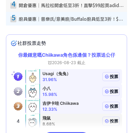
4
開倉優惠｜馬拉松開倉低至3折！直擊$99起買adidas／New Balance／Puma鞋款 STANLEY保溫杯劈價至$119起
5
廚具優惠｜普樂氏/意美廚/Buffalo廚具低至3折！$89起買煎鍋／炒鑊／個人鍋 同場小家電激減至$99起