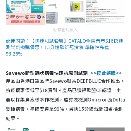
點擊圖片放大
延伸閱讀：【快速測試套裝】CATALO全線門市$16快速
測試劑換購優惠！15分鐘驗新冠病毒 準確性高達
98.26%
Savewo新型冠狀病毒快速抗原測試劑
>>按此選購<<
產品由香港口罩品牌Savewo聯乘DEEPBLUE合作推出，
抗疫優惠價低至$18買到。產品已獲得歐盟CE認證，主
要以採集鼻液樣本作檢測，能有效檢測Omicron及Delta
變種病毒，準確度達至99%，最快15分鐘就能知道檢測
結果。