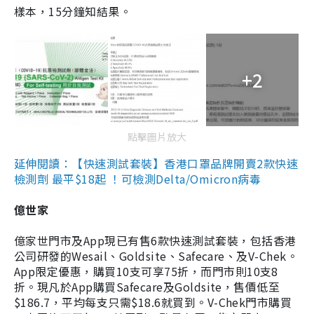
樣本，15分鐘知結果。
+2
點擊圖片放大
延伸閱讀：【快速測試套裝】香港口罩品牌開賣2款快速
檢測劑 最平$18起 ！可檢測Delta/Omicron病毒
億世家
億家世門市及App現已有售6款快速測試套裝，包括香港
公司研發的Wesail、Goldsite、Safecare、及V-Chek。
App限定優惠，購買10支可享75折，而門市則10支8
折。現凡於App購買Safecare及Goldsite，售價低至
$186.7，平均每支只需$18.6就買到。V-Chek門市購買