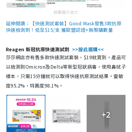
點擊圖片放大
延伸閱讀：【快速測試套裝】Good Mask發售3款抗原
快速檢測劑！低至$15/支 獲歐盟認證+無限購數量
Reagen 新冠抗原快速測試劑
>>按此選購<<
莎莎網店亦有售多款快速測試套裝，$19就買到。產品可
以檢測到Omicron及Delta等新型冠狀病毒，使用鼻拭子
樣本，只需15分鐘就可以取得快速抗原測試結果。靈敏
度95.2%，特異度98.1%。
+2