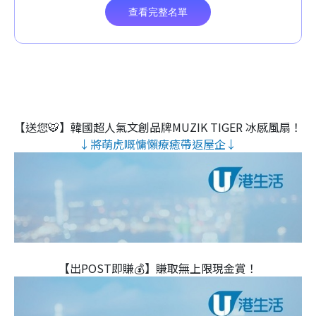
【送您🐯】韓國超人氣文創品牌MUZIK TIGER 冰感風扇！
↓將萌虎嘅慵懶療癒帶返屋企↓
【出POST即賺💰】賺取無上限現金賞！