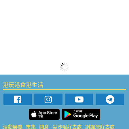
港玩港食港生活
活動展覽
市集
開倉
尖沙咀好去處
銅鑼灣好去處