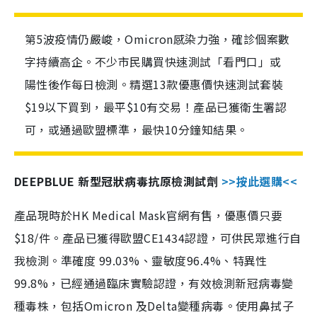
第5波疫情仍嚴峻，Omicron感染力強，確診個案數
字持續高企。不少市民購買快速測試「看門口」或
陽性後作每日檢測。精選13款優惠價快速測試套裝
$19以下買到，最平$10有交易！產品已獲衛生署認
可，或通過歐盟標準，最快10分鐘知結果。
DEEPBLUE 新型冠狀病毒抗原檢測試劑
>>按此選購<<
產品現時於HK Medical Mask官網有售，優惠價只要
$18/件。產品已獲得歐盟CE1434認證，可供民眾進行自
我檢測。準確度 99.03%、靈敏度96.4%、特異性
99.8%，已經通過臨床實驗認證，有效檢測新冠病毒變
種毒株，包括Omicron 及Delta變種病毒。使用鼻拭子