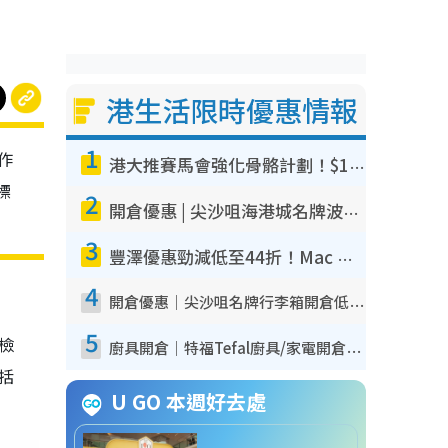
港生活限時優惠情報
1
作
港大推賽馬會強化骨骼計劃！$100骨質密度X光檢查 完成免費運動訓練送超市禮券！附參加資格
標
2
開倉優惠 | 尖沙咀海港城名牌波鞋開倉低至1折！On鞋$899起／Joy&Peace鞋履$98起
3
豐澤優惠勁減低至44折！Mac mini/iPhone17Pro大減價！廚房家電$220起
4
開倉優惠｜尖沙咀名牌行李箱開倉低至4折！一連5日 American Tourister/ace./Hallmark $200起！
5
我檢
廚具開倉｜特福Tefal廚具/家電開倉低至3折！$220起買平底鍋/炒鑊/湯煲！電飯煲/吸塵機/燙斗$418起
包括
U GO 本週好去處