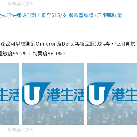
點擊圖片放大
3款抗原快速檢測劑！低至$15/支 獲歐盟認證+無限購數量
品可以檢測到Omicron及Delta等新型冠狀病毒，使用鼻拭
度95.2%，特異度98.1%。
點擊圖片放大