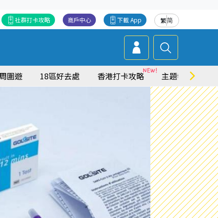
社群打卡攻略
商戶中心
下載 App
繁
简
周圍遊
18區好去處
香港打卡攻略
主題特集