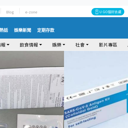
Blog
e-zone
U GO搵好去處
熱話
娛樂新聞
定期存款
情報
飲食情報
娛樂
社會
影片專區