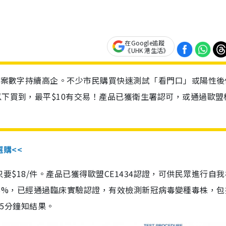
在Google追蹤
《UHK 港生活》
診個案數字持續高企。不少市民購買快速測試「看門口」或陽性後
以下買到，最平$10有交易！產品已獲衛生署認可，或通過歐盟
選購<<
惠價只要$18/件。產品已獲得歐盟CE1434認證，可供民眾進行自
性99.8%，已經通過臨床實驗認證，有效檢測新冠病毒變種毒株，
，15分鐘知結果。