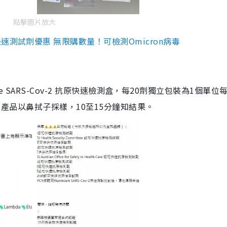
點擊圖片放大
測試劑優惠 無限購數量！可檢測Omicron病毒
are SARS-Cov-2 抗原快速檢測盒，每20劑獨立包裝為1個單位
5。產品以鼻拭子採樣，10至15分鐘知結果。