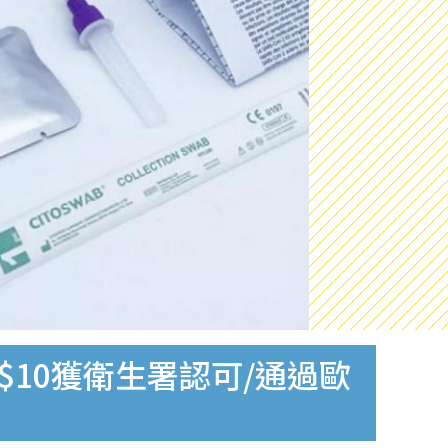
$10獲衛生署認可/通過歐