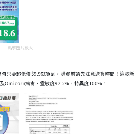
點擊圖片放大
劑，現時只要超低價$9.9就買到，購買前請先注意送貨時間！這款
Omicorn病毒，靈敏度92.2%，特異度100%。