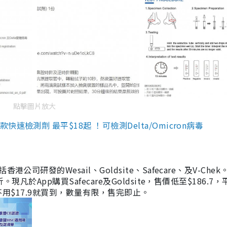
點擊圖片放大
檢測劑 最平$18起 ！可檢測Delta/Omicron病毒
研發的Wesail、Goldsite、Safecare、及V-Chek。
凡於App購買Safecare及Goldsite，售價低至$186.7
均不用$17.9就買到，數量有限，售完即止。