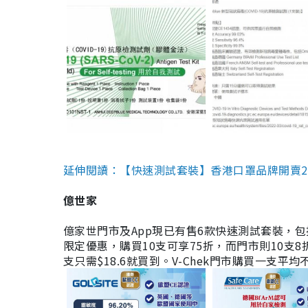
延伸閱讀：【快速測試套裝】香港口罩品牌開賣2款快速
億世家
億家世門市及App現已有售6款快速測試套裝，包括香港公司
限定優惠，購買10支可享75折，而門市則10支8折。現
支只需$18.6就買到。V-Chek門市購買一支平