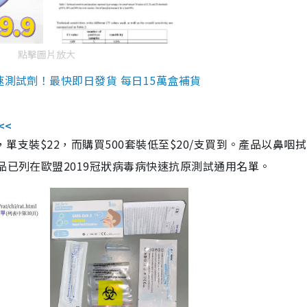
點擊圖片放大
速測試劑！最快即日發貨 每日15萬盒補貨
<<
，單支裝$22，而購買500套裝低至$20/支買到。產品以鼻咽
品已列在歐盟2019冠狀病毒病快速抗原測試通用名單。