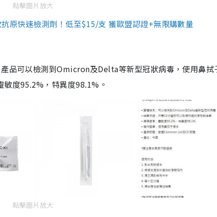
點擊圖片放大
3款抗原快速檢測劑！低至$15/支 獲歐盟認證+無限購數量
品可以檢測到Omicron及Delta等新型冠狀病毒，使用鼻拭
度95.2%，特異度98.1%。
點擊圖片放大