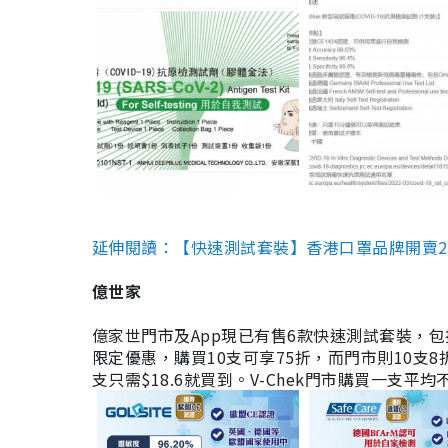
延伸閱讀：【快速測試套裝】香港口罩品牌開賣2款快速
億世家
億家世門市及App現已有售6款快速測試套裝，包括香港公司
限定優惠，購買10支可享75折，而門市則10支8折。現
支只需$18.6就買到。V-Chek門市購買一支平