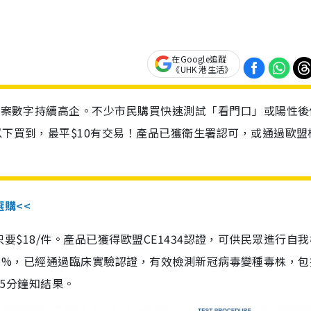
在Google追蹤
《UHK 港生活》
診個案數字持續高企。不少市民購買快速測試「看門口」或陽性後
以下買到，最平$10有交易！產品已獲衛生署認可，或通過歐盟
選購<<
惠價只要$18/件。產品已獲得歐盟CE1434認證，可供民眾進行自
性99.8%，已經通過臨床實驗認證，有效檢測新冠病毒變種毒株，
，15分鐘知結果。