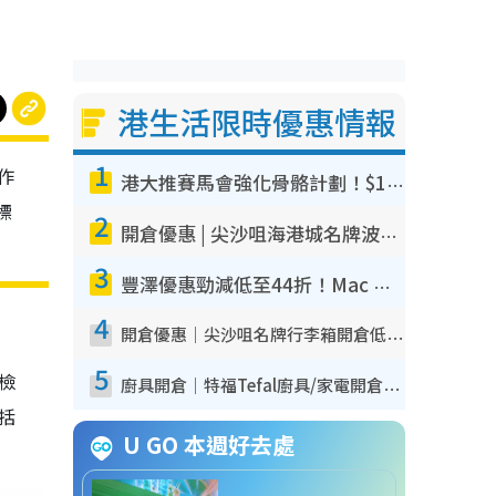
港生活限時優惠情報
1
作
港大推賽馬會強化骨骼計劃！$100骨質密度X光檢查 完成免費運動訓練送超市禮券！附參加資格
標
2
開倉優惠 | 尖沙咀海港城名牌波鞋開倉低至1折！On鞋$899起／Joy&Peace鞋履$98起
3
豐澤優惠勁減低至44折！Mac mini/iPhone17Pro大減價！廚房家電$220起
4
開倉優惠｜尖沙咀名牌行李箱開倉低至4折！一連5日 American Tourister/ace./Hallmark $200起！
5
我檢
廚具開倉｜特福Tefal廚具/家電開倉低至3折！$220起買平底鍋/炒鑊/湯煲！電飯煲/吸塵機/燙斗$418起
包括
U GO 本週好去處