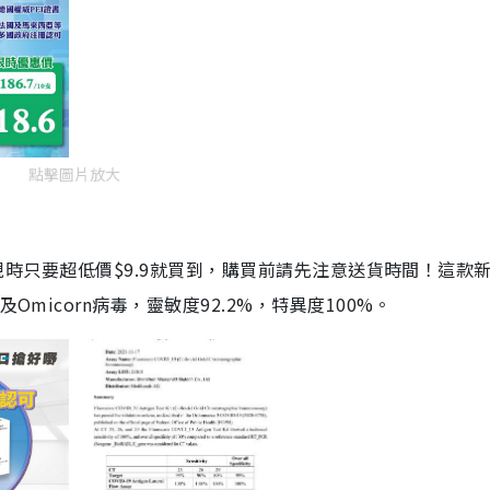
點擊圖片放大
劑，現時只要超低價$9.9就買到，購買前請先注意送貨時間！這款
Omicorn病毒，靈敏度92.2%，特異度100%。