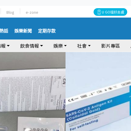
Blog
e-zone
U GO搵好去處
熱話
娛樂新聞
定期存款
情報
飲食情報
娛樂
社會
影片專區