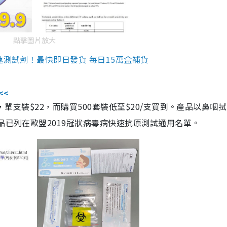
點擊圖片放大
速測試劑！最快即日發貨 每日15萬盒補貨
<<
，單支裝$22，而購買500套裝低至$20/支買到。產品以鼻咽
品已列在歐盟2019冠狀病毒病快速抗原測試通用名單。