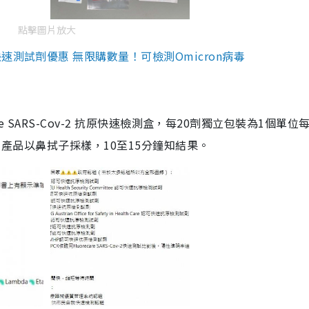
點擊圖片放大
測試劑優惠 無限購數量！可檢測Omicron病毒
are SARS-Cov-2 抗原快速檢測盒，每20劑獨立包裝為1個單位
5。產品以鼻拭子採樣，10至15分鐘知結果。