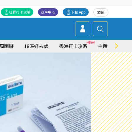
社群打卡攻略
商戶中心
下載 App
繁
简
周圍遊
18區好去處
香港打卡攻略
主題特集