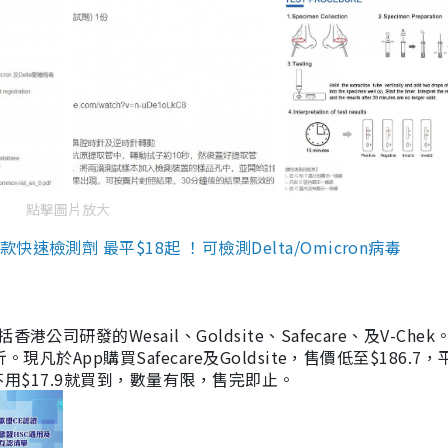
點擊圖片放大
檢測劑 最平$18起 ！可檢測Delta/Omicron病毒
研發的Wesail、Goldsite、Safecare、及V-Chek。
凡於App購買Safecare及Goldsite，售價低至$186.7
均不用$17.9就買到，數量有限，售完即止。