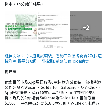
樣本，15分鐘知結果。
+2
點擊圖片放大
延伸閱讀：【快速測試套裝】香港口罩品牌開賣2款快速
檢測劑 最平$18起 ！可檢測Delta/Omicron病毒
億世家
億家世門市及App現已有售6款快速測試套裝，包括香港
公司研發的Wesail、Goldsite、Safecare、及V-Chek。
App限定優惠，購買10支可享75折，而門市則10支8
折。現凡於App購買Safecare及Goldsite，售價低至
$186.7，平均每支只需$18.6就買到。V-Chek門市購買