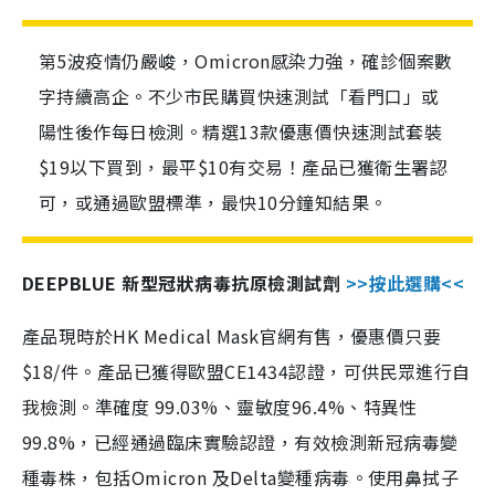
第5波疫情仍嚴峻，Omicron感染力強，確診個案數
字持續高企。不少市民購買快速測試「看門口」或
陽性後作每日檢測。精選13款優惠價快速測試套裝
$19以下買到，最平$10有交易！產品已獲衛生署認
可，或通過歐盟標準，最快10分鐘知結果。
DEEPBLUE 新型冠狀病毒抗原檢測試劑
>>按此選購<<
產品現時於HK Medical Mask官網有售，優惠價只要
$18/件。產品已獲得歐盟CE1434認證，可供民眾進行自
我檢測。準確度 99.03%、靈敏度96.4%、特異性
99.8%，已經通過臨床實驗認證，有效檢測新冠病毒變
種毒株，包括Omicron 及Delta變種病毒。使用鼻拭子