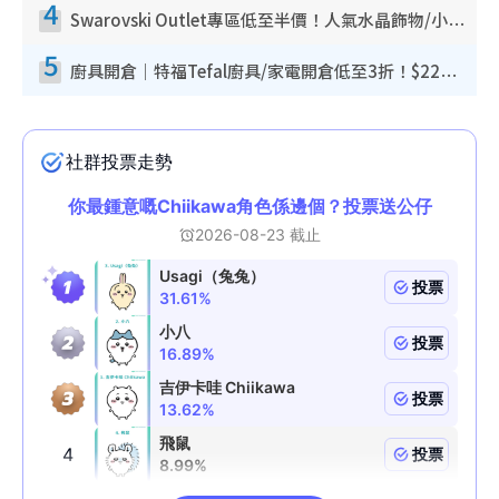
4
Swarovski Outlet專區低至半價！人氣水晶飾物/小擺設$138起！迪士尼款/水晶高跟鞋都有平
5
廚具開倉｜特福Tefal廚具/家電開倉低至3折！$220起買平底鍋/炒鑊/湯煲！電飯煲/吸塵機/燙斗$418起