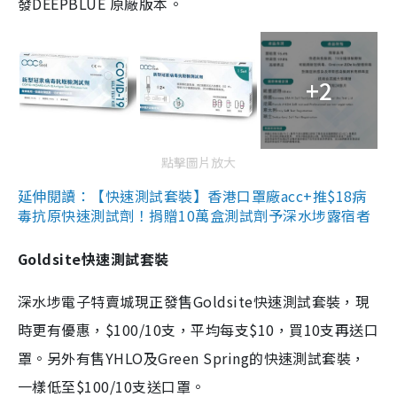
發DEEPBLUE 原廠版本。
+2
點擊圖片放大
延伸閱讀：【快速測試套裝】香港口罩廠acc+推$18病
毒抗原快速測試劑！捐贈10萬盒測試劑予深水埗露宿者
Goldsite快速測試套裝
深水埗電子特賣城現正發售Goldsite快速測試套裝，現
時更有優惠，$100/10支，平均每支$10，買10支再送口
罩。另外有售YHLO及Green Spring的快速測試套裝，
一樣低至$100/10支送口罩。