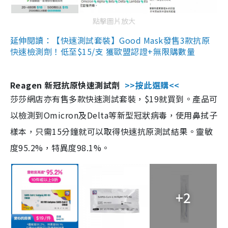
點擊圖片放大
延伸閱讀：【快速測試套裝】Good Mask發售3款抗原
快速檢測劑！低至$15/支 獲歐盟認證+無限購數量
Reagen 新冠抗原快速測試劑
>>按此選購<<
莎莎網店亦有售多款快速測試套裝，$19就買到。產品可
以檢測到Omicron及Delta等新型冠狀病毒，使用鼻拭子
樣本，只需15分鐘就可以取得快速抗原測試結果。靈敏
度95.2%，特異度98.1%。
+2