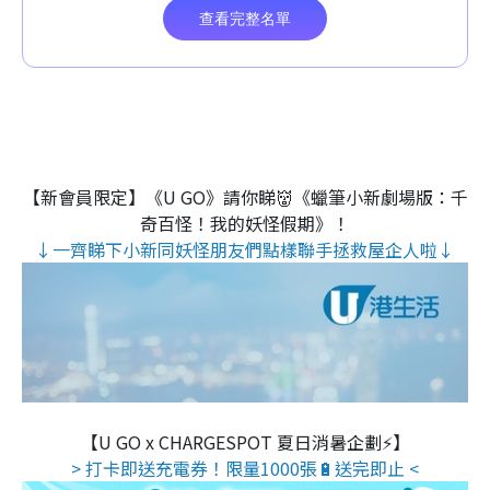
【新會員限定】《U GO》請你睇👹《蠟筆小新劇場版：千
奇百怪！我的妖怪假期》！
↓一齊睇下小新同妖怪朋友們點樣聯手拯救屋企人啦↓
【U GO x CHARGESPOT 夏日消暑企劃⚡】
> 打卡即送充電券！限量1000張🔋送完即止 <