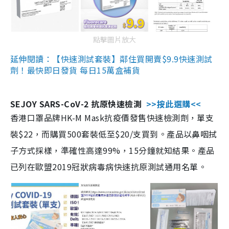
點擊圖片放大
延伸閱讀：【快速測試套裝】鄰住買開賣$9.9快速測試
劑！最快即日發貨 每日15萬盒補貨
SEJOY SARS-CoV-2 抗原快速檢測
>>按此選購<<
香港口罩品牌HK-M Mask抗疫價發售快速檢測劑，單支
裝$22，而購買500套裝低至$20/支買到。產品以鼻咽拭
子方式採樣，準確性高達99%，15分鐘就知結果。產品
已列在歐盟2019冠狀病毒病快速抗原測試通用名單。