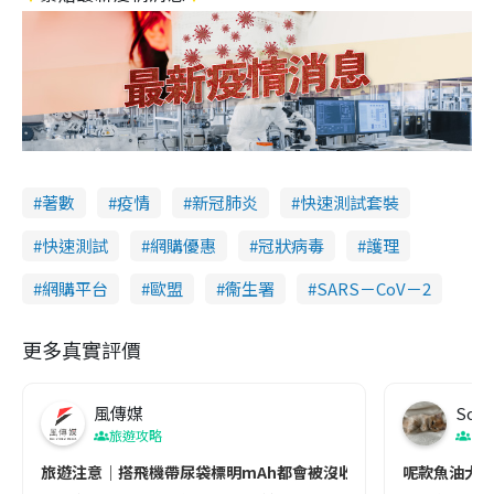
著數
疫情
新冠肺炎
快速測試套裝
快速測試
網購優惠
冠狀病毒
護理
網購平台
歐盟
衞生署
SARS－CoV－2
更多真實評價
風傳媒
Soul
旅遊攻略
生
旅遊注意｜搭飛機帶尿袋標明mAh都會被沒收😱出發前切記檢查「1
呢款魚油大家