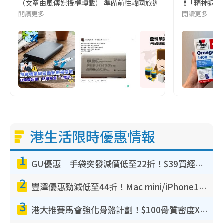
（文章由風傳媒授權轉載） 準備前往韓國旅遊的民眾，近期要特別留
💊 ｢精神返
閱讀更多
閱讀更多
港生活限時優惠情報
1
GU優惠｜手袋突發減價低至22折！$39買經典波士頓包/餃子袋！飾物同步減價$29起！
2
豐澤優惠勁減低至44折！Mac mini/iPhone17Pro大減價！廚房家電$220起
3
港大推賽馬會強化骨骼計劃！$100骨質密度X光檢查 完成免費運動訓練送超市禮券！附參加資格