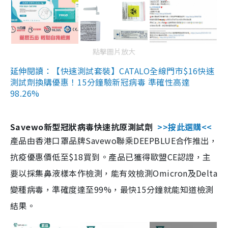
點擊圖片放大
延伸閱讀：【快速測試套裝】CATALO全線門市$16快速
測試劑換購優惠！15分鐘驗新冠病毒 準確性高達
98.26%
Savewo新型冠狀病毒快速抗原測試劑
>>按此選購<<
產品由香港口罩品牌Savewo聯乘DEEPBLUE合作推出，
抗疫優惠價低至$18買到。產品已獲得歐盟CE認證，主
要以採集鼻液樣本作檢測，能有效檢測Omicron及Delta
變種病毒，準確度達至99%，最快15分鐘就能知道檢測
結果。