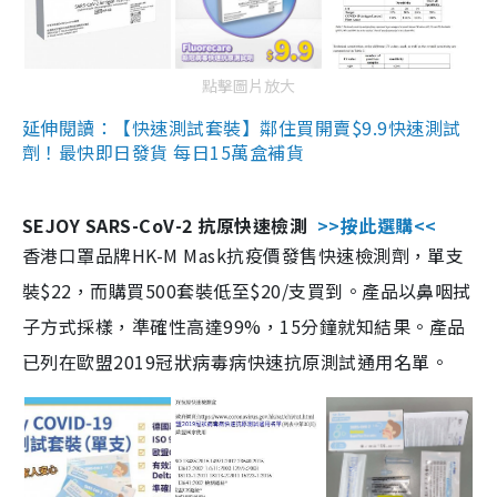
點擊圖片放大
延伸閱讀：【快速測試套裝】鄰住買開賣$9.9快速測試
劑！最快即日發貨 每日15萬盒補貨
SEJOY SARS-CoV-2 抗原快速檢測
>>按此選購<<
香港口罩品牌HK-M Mask抗疫價發售快速檢測劑，單支
裝$22，而購買500套裝低至$20/支買到。產品以鼻咽拭
子方式採樣，準確性高達99%，15分鐘就知結果。產品
已列在歐盟2019冠狀病毒病快速抗原測試通用名單。