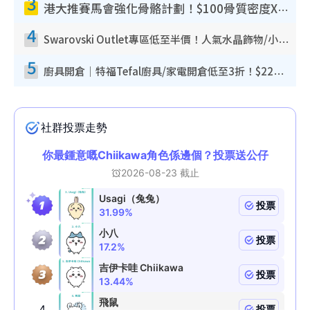
3
港大推賽馬會強化骨骼計劃！$100骨質密度X光檢查 完成免費運動訓練送超市禮券！附參加資格
4
Swarovski Outlet專區低至半價！人氣水晶飾物/小擺設$138起！迪士尼款/水晶高跟鞋都有平
5
廚具開倉｜特福Tefal廚具/家電開倉低至3折！$220起買平底鍋/炒鑊/湯煲！電飯煲/吸塵機/燙斗$418起