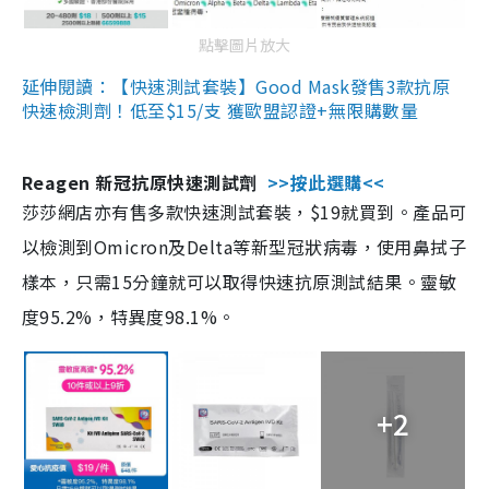
點擊圖片放大
延伸閱讀：【快速測試套裝】Good Mask發售3款抗原
快速檢測劑！低至$15/支 獲歐盟認證+無限購數量
Reagen 新冠抗原快速測試劑
>>按此選購<<
莎莎網店亦有售多款快速測試套裝，$19就買到。產品可
以檢測到Omicron及Delta等新型冠狀病毒，使用鼻拭子
樣本，只需15分鐘就可以取得快速抗原測試結果。靈敏
度95.2%，特異度98.1%。
+2