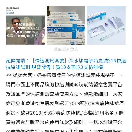
點擊圖片放大
延伸閱讀：【快速測試套裝】深水埗電子特賣城$15快速
抗原測試劑 現貨發售！買10支再送3支檢測棒
<< 提提大家，各零售商發售的快速測試套裝規格不一，
購買市面上不同品牌的快速測試套裝前請留意售賣平台
及該品牌的快速測試套裝使用方法、條款及細則，大家
亦可參考香港衞生署表列認可2019冠狀病毒病快速抗原
測試、歐盟2019冠狀病毒病快速抗原測試通用名單，購
買前留意訂購平台的使用條款及細則，一切以訂購平台
公佈的價錢為準。數量有限，售完即止；所有優惠細則