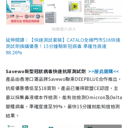
點擊圖片放大
延伸閱讀：【快速測試套裝】CATALO全線門市$16快速
測試劑換購優惠！15分鐘驗新冠病毒 準確性高達
98.26%
Savewo新型冠狀病毒快速抗原測試劑
>>按此選購<<
產品由香港口罩品牌Savewo聯乘DEEPBLUE合作推出，
抗疫優惠價低至$18買到。產品已獲得歐盟CE認證，主
要以採集鼻液樣本作檢測，能有效檢測Omicron及Delta
變種病毒，準確度達至99%，最快15分鐘就能知道檢測
結果。