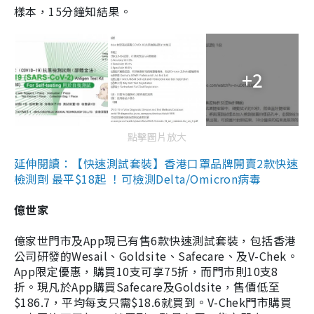
樣本，15分鐘知結果。
+2
點擊圖片放大
延伸閱讀：【快速測試套裝】香港口罩品牌開賣2款快速
檢測劑 最平$18起 ！可檢測Delta/Omicron病毒
億世家
億家世門市及App現已有售6款快速測試套裝，包括香港
公司研發的Wesail、Goldsite、Safecare、及V-Chek。
App限定優惠，購買10支可享75折，而門市則10支8
折。現凡於App購買Safecare及Goldsite，售價低至
$186.7，平均每支只需$18.6就買到。V-Chek門市購買