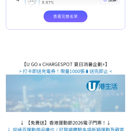
【U GO x CHARGESPOT 夏日消暑企劃⚡】
> 打卡即送充電券！限量1000張🔋送完即止 <
↓ 【免費送】香港運動節2026電子門票！↓
↓ 設過百運動用品攤位 / 可現場體驗多項新穎運動及觀賞