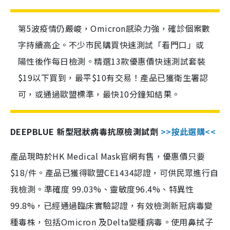
第5波疫情仍嚴峻，Omicron感染力強，確診個案數
字持續高企。不少市民購買快速測試「看門口」或
陽性後作每日檢測。精選13款優惠價快速測試套裝
$19以下買到，最平$10有交易！產品已獲衛生署認
可，或通過歐盟標準，最快10分鐘知結果。
DEEPBLUE 新型冠狀病毒抗原檢測試劑
>>按此選購<<
產品現時於HK Medical Mask官網有售，優惠價只要
$18/件。產品已獲得歐盟CE1434認證，可供民眾進行自
我檢測。準確度 99.03%、靈敏度96.4%、特異性
99.8%，已經通過臨床實驗認證，有效檢測新冠病毒變
種毒株，包括Omicron 及Delta變種病毒。使用鼻拭子