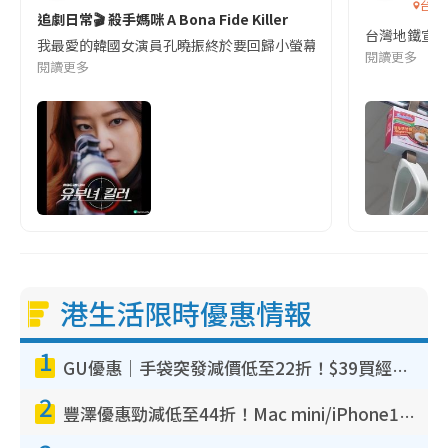
台灣
追劇日常🎬 殺手媽咪 A Bona Fide Killer
台灣地鐵宣
我最愛的韓國女演員孔曉振終於要回歸小螢幕啦!這次的劇本改編自同名
閱讀更多
閱讀更多
港生活限時優惠情報
1
GU優惠｜手袋突發減價低至22折！$39買經典波士頓包/餃子袋！飾物同步減價$29起！
2
豐澤優惠勁減低至44折！Mac mini/iPhone17Pro大減價！廚房家電$220起