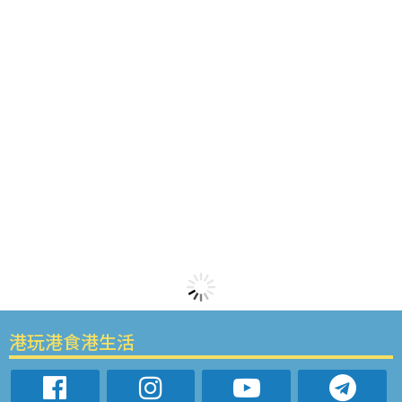
港玩港食港生活