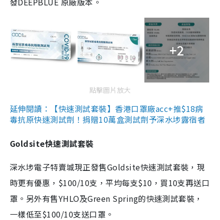
發DEEPBLUE 原廠版本。
+2
點擊圖片放大
延伸閱讀：【快速測試套裝】香港口罩廠acc+推$18病
毒抗原快速測試劑！捐贈10萬盒測試劑予深水埗露宿者
Goldsite快速測試套裝
深水埗電子特賣城現正發售Goldsite快速測試套裝，現
時更有優惠，$100/10支，平均每支$10，買10支再送口
罩。另外有售YHLO及Green Spring的快速測試套裝，
一樣低至$100/10支送口罩。