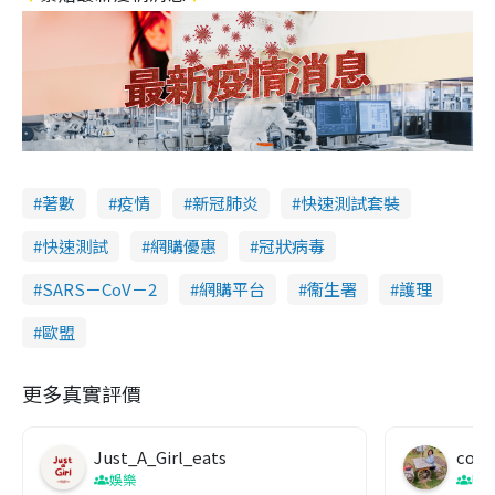
著數
疫情
新冠肺炎
快速測試套裝
快速測試
網購優惠
冠狀病毒
SARS－CoV－2
網購平台
衞生署
護理
歐盟
更多真實評價
Just_A_Girl_eats
co c
娛樂
吹