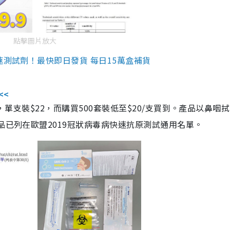
點擊圖片放大
速測試劑！最快即日發貨 每日15萬盒補貨
<<
，單支裝$22，而購買500套裝低至$20/支買到。產品以鼻咽
品已列在歐盟2019冠狀病毒病快速抗原測試通用名單。