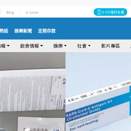
Blog
e-zone
U GO搵好去處
熱話
娛樂新聞
定期存款
情報
飲食情報
娛樂
社會
影片專區