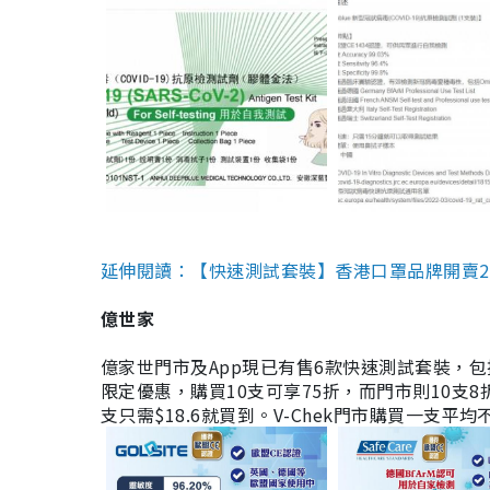
延伸閱讀：【快速測試套裝】香港口罩品牌開賣2款快速
億世家
億家世門市及App現已有售6款快速測試套裝，包括香港公司
限定優惠，購買10支可享75折，而門市則10支8折。現
支只需$18.6就買到。V-Chek門市購買一支平