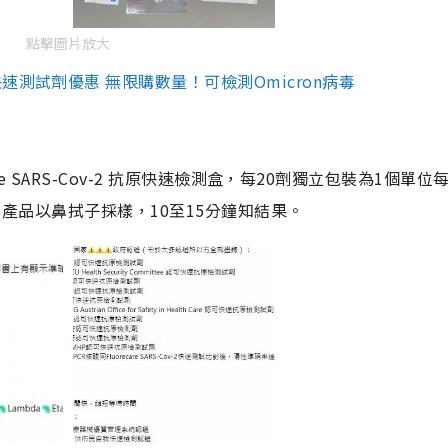
點擊圖片放大
測試劑優惠 無限購數量！可檢測Omicron病毒
are SARS-Cov-2 抗原快速檢測盒，每20劑獨立包裝為1個單位
5。產品以鼻拭子採樣，10至15分鐘知結果。