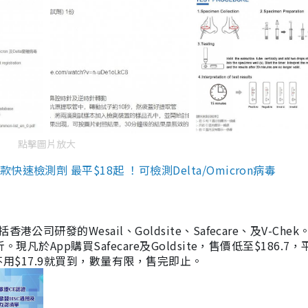
點擊圖片放大
檢測劑 最平$18起 ！可檢測Delta/Omicron病毒
研發的Wesail、Goldsite、Safecare、及V-Chek。
凡於App購買Safecare及Goldsite，售價低至$186.7
均不用$17.9就買到，數量有限，售完即止。