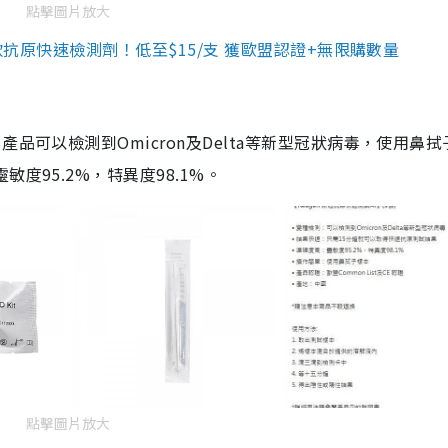
點擊圖片放大
3款抗原快速檢測劑！低至$15/支 獲歐盟認證+無限購數量
品可以檢測到Omicron及Delta等新型冠狀病毒，使用鼻拭
度95.2%，特異度98.1%。
點擊圖片放大