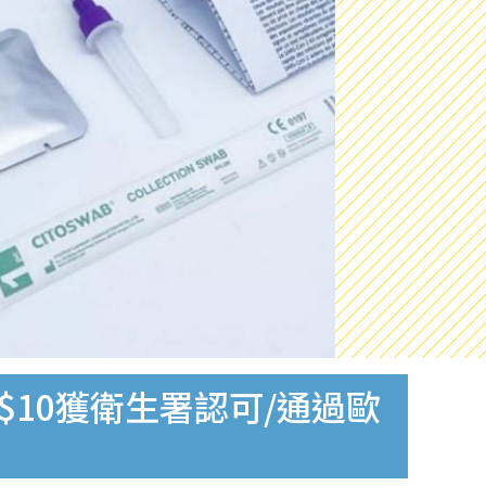
$10獲衛生署認可/通過歐