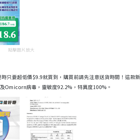
點擊圖片放大
劑，現時只要超低價$9.9就買到，購買前請先注意送貨時間！這款
Omicorn病毒，靈敏度92.2%，特異度100%。