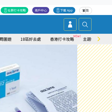
社群打卡攻略
商戶中心
下載 App
繁
简
周圍遊
18區好去處
香港打卡攻略
主題特集