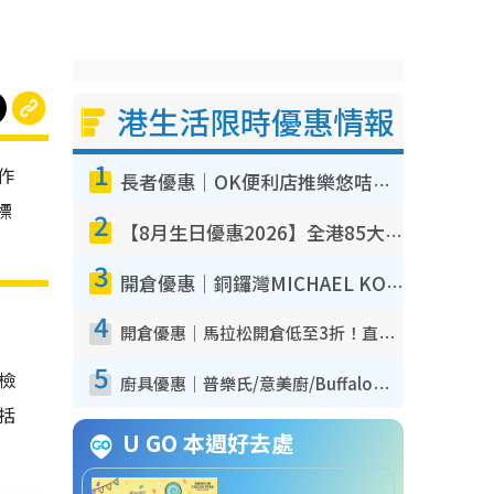
港生活限時優惠情報
1
作
長者優惠｜OK便利店推樂悠咭優惠！買麵包/牛奶/保健品拍卡即減
標
2
【8月生日優惠2026】全港85大食買玩著數攻略 自助餐/火鍋放題同行免費＋誠品/DONKI送現金券
3
開倉優惠｜銅鑼灣MICHAEL KORS開倉低至17折！直擊$500起買手袋/銀包/鞋款 必買經典Jet Set系列
4
開倉優惠｜馬拉松開倉低至3折！直擊$99起買adidas／New Balance／Puma鞋款 STANLEY保溫杯劈價至$119起
5
我檢
廚具優惠｜普樂氏/意美廚/Buffalo廚具低至3折！$89起買煎鍋／炒鑊／個人鍋 同場小家電激減至$99起
包括
U GO 本週好去處