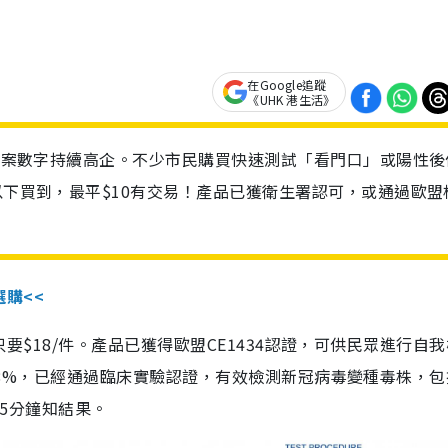
在Google追蹤
《UHK 港生活》
診個案數字持續高企。不少市民購買快速測試「看門口」或陽性後
以下買到，最平$10有交易！產品已獲衛生署認可，或通過歐盟
選購<<
惠價只要$18/件。產品已獲得歐盟CE1434認證，可供民眾進行自
性99.8%，已經通過臨床實驗認證，有效檢測新冠病毒變種毒株，
，15分鐘知結果。