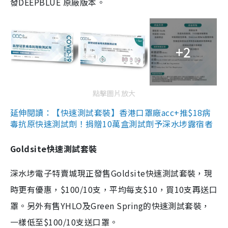
發DEEPBLUE 原廠版本。
+2
點擊圖片放大
延伸閱讀：【快速測試套裝】香港口罩廠acc+推$18病
毒抗原快速測試劑！捐贈10萬盒測試劑予深水埗露宿者
Goldsite快速測試套裝
深水埗電子特賣城現正發售Goldsite快速測試套裝，現
時更有優惠，$100/10支，平均每支$10，買10支再送口
罩。另外有售YHLO及Green Spring的快速測試套裝，
一樣低至$100/10支送口罩。