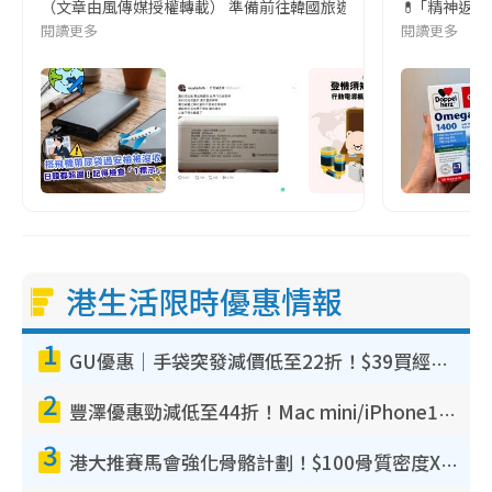
（文章由風傳媒授權轉載） 準備前往韓國旅遊的民眾，近期要特別留
💊 ｢精神返
閱讀更多
閱讀更多
港生活限時優惠情報
1
GU優惠｜手袋突發減價低至22折！$39買經典波士頓包/餃子袋！飾物同步減價$29起！
2
豐澤優惠勁減低至44折！Mac mini/iPhone17Pro大減價！廚房家電$220起
3
港大推賽馬會強化骨骼計劃！$100骨質密度X光檢查 完成免費運動訓練送超市禮券！附參加資格