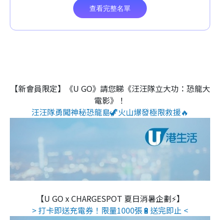
【新會員限定】《U GO》請您睇《汪汪隊立大功：恐龍大
電影》！
汪汪隊勇闖神秘恐龍島🦖火山爆發極限救援🔥
【U GO x CHARGESPOT 夏日消暑企劃⚡】
> 打卡即送充電券！限量1000張🔋送完即止 <