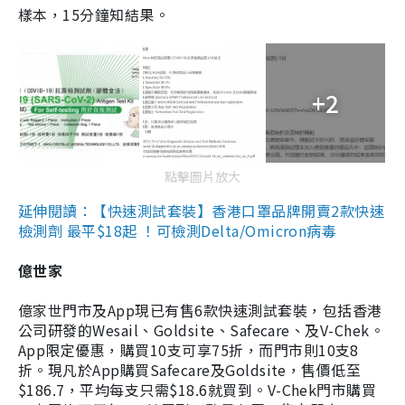
樣本，15分鐘知結果。
+2
點擊圖片放大
延伸閱讀：【快速測試套裝】香港口罩品牌開賣2款快速
檢測劑 最平$18起 ！可檢測Delta/Omicron病毒
億世家
億家世門市及App現已有售6款快速測試套裝，包括香港
公司研發的Wesail、Goldsite、Safecare、及V-Chek。
App限定優惠，購買10支可享75折，而門市則10支8
折。現凡於App購買Safecare及Goldsite，售價低至
$186.7，平均每支只需$18.6就買到。V-Chek門市購買