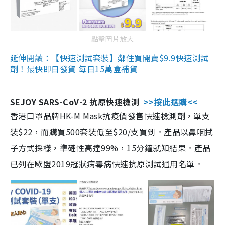
點擊圖片放大
延伸閱讀：【快速測試套裝】鄰住買開賣$9.9快速測試
劑！最快即日發貨 每日15萬盒補貨
SEJOY SARS-CoV-2 抗原快速檢測
>>按此選購<<
香港口罩品牌HK-M Mask抗疫價發售快速檢測劑，單支
裝$22，而購買500套裝低至$20/支買到。產品以鼻咽拭
子方式採樣，準確性高達99%，15分鐘就知結果。產品
已列在歐盟2019冠狀病毒病快速抗原測試通用名單。