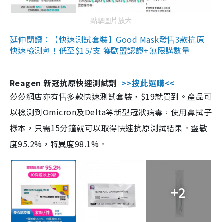
點擊圖片放大
延伸閱讀：【快速測試套裝】Good Mask發售3款抗原
快速檢測劑！低至$15/支 獲歐盟認證+無限購數量
Reagen 新冠抗原快速測試劑
>>按此選購<<
莎莎網店亦有售多款快速測試套裝，$19就買到。產品可
以檢測到Omicron及Delta等新型冠狀病毒，使用鼻拭子
樣本，只需15分鐘就可以取得快速抗原測試結果。靈敏
度95.2%，特異度98.1%。
+2