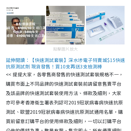
點擊圖片放大
延伸閱讀：【快速測試套裝】深水埗電子特賣城$15快速
抗原測試劑 現貨發售！買10支再送3支檢測棒
<< 提提大家，各零售商發售的快速測試套裝規格不一，
購買市面上不同品牌的快速測試套裝前請留意售賣平台
及該品牌的快速測試套裝使用方法、條款及細則，大家
亦可參考香港衞生署表列認可2019冠狀病毒病快速抗原
測試、歐盟2019冠狀病毒病快速抗原測試通用名單，購
買前留意訂購平台的使用條款及細則，一切以訂購平台
公佈的價錢為準。數量有限，售完即止；所有優惠細則