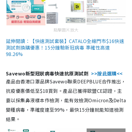
點擊圖片放大
延伸閱讀：【快速測試套裝】CATALO全線門市$16快速
測試劑換購優惠！15分鐘驗新冠病毒 準確性高達
98.26%
Savewo新型冠狀病毒快速抗原測試劑
>>按此選購<<
產品由香港口罩品牌Savewo聯乘DEEPBLUE合作推出，
抗疫優惠價低至$18買到。產品已獲得歐盟CE認證，主
要以採集鼻液樣本作檢測，能有效檢測Omicron及Delta
變種病毒，準確度達至99%，最快15分鐘就能知道檢測
結果。