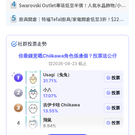
4
Swarovski Outlet專區低至半價！人氣水晶飾物/小擺設$138起！迪士尼款/水晶高跟鞋都有平
5
廚具開倉｜特福Tefal廚具/家電開倉低至3折！$220起買平底鍋/炒鑊/湯煲！電飯煲/吸塵機/燙斗$418起