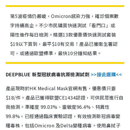
第5波疫情仍嚴峻，Omicron感染力強，確診個案數
字持續高企。不少市民購買快速測試「看門口」或
陽性後作每日檢測。精選13款優惠價快速測試套裝
$19以下買到，最平$10有交易！產品已獲衛生署認
可，或通過歐盟標準，最快10分鐘知結果。
DEEPBLUE 新型冠狀病毒抗原檢測試劑
>>按此選購<<
產品現時於HK Medical Mask官網有售，優惠價只要
$18/件。產品已獲得歐盟CE1434認證，可供民眾進行自
我檢測。準確度 99.03%、靈敏度96.4%、特異性
99.8%，已經通過臨床實驗認證，有效檢測新冠病毒變
種毒株，包括Omicron 及Delta變種病毒。使用鼻拭子