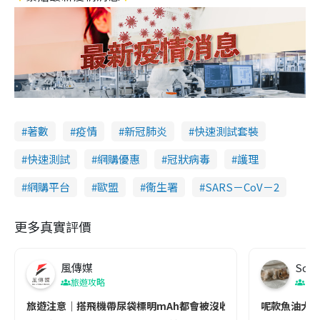
著數
疫情
新冠肺炎
快速測試套裝
快速測試
網購優惠
冠狀病毒
護理
網購平台
歐盟
衞生署
SARS－CoV－2
更多真實評價
風傳媒
Soul
旅遊攻略
生
旅遊注意｜搭飛機帶尿袋標明mAh都會被沒收😱出發前切記檢查「1
呢款魚油大家