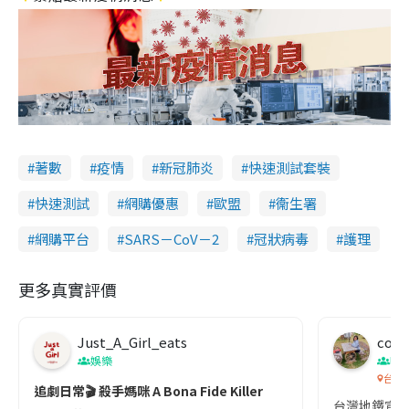
著數
疫情
新冠肺炎
快速測試套裝
快速測試
網購優惠
歐盟
衞生署
網購平台
SARS－CoV－2
冠狀病毒
護理
更多真實評價
Just_A_Girl_eats
co c
娛樂
吹
台灣
追劇日常🎬 殺手媽咪 A Bona Fide Killer
台灣地鐵宣