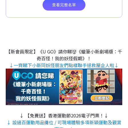
【新會員限定】《U GO》請你睇👹《蠟筆小新劇場版：千
奇百怪！我的妖怪假期》！
↓一齊睇下小新同妖怪朋友們點樣聯手拯救屋企人啦↓
↓ 【免費送】香港運動節2026電子門票！↓
↓ 設過百運動用品攤位 / 可現場體驗多項新穎運動及觀賞