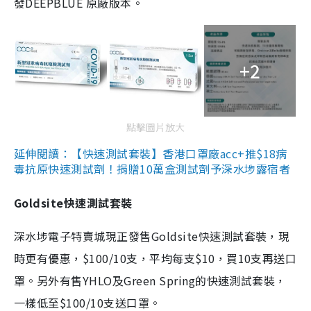
發DEEPBLUE 原廠版本。
+2
點擊圖片放大
延伸閱讀：【快速測試套裝】香港口罩廠acc+推$18病
毒抗原快速測試劑！捐贈10萬盒測試劑予深水埗露宿者
Goldsite快速測試套裝
深水埗電子特賣城現正發售Goldsite快速測試套裝，現
時更有優惠，$100/10支，平均每支$10，買10支再送口
罩。另外有售YHLO及Green Spring的快速測試套裝，
一樣低至$100/10支送口罩。