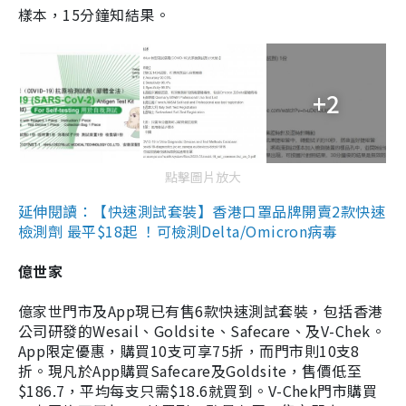
樣本，15分鐘知結果。
+2
點擊圖片放大
延伸閱讀：【快速測試套裝】香港口罩品牌開賣2款快速
檢測劑 最平$18起 ！可檢測Delta/Omicron病毒
億世家
億家世門市及App現已有售6款快速測試套裝，包括香港
公司研發的Wesail、Goldsite、Safecare、及V-Chek。
App限定優惠，購買10支可享75折，而門市則10支8
折。現凡於App購買Safecare及Goldsite，售價低至
$186.7，平均每支只需$18.6就買到。V-Chek門市購買