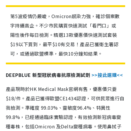
第5波疫情仍嚴峻，Omicron感染力強，確診個案數
字持續高企。不少市民購買快速測試「看門口」或
陽性後作每日檢測。精選13款優惠價快速測試套裝
$19以下買到，最平$10有交易！產品已獲衛生署認
可，或通過歐盟標準，最快10分鐘知結果。
DEEPBLUE 新型冠狀病毒抗原檢測試劑
>>按此選購<<
產品現時於HK Medical Mask官網有售，優惠價只要
$18/件。產品已獲得歐盟CE1434認證，可供民眾進行自
我檢測。準確度 99.03%、靈敏度96.4%、特異性
99.8%，已經通過臨床實驗認證，有效檢測新冠病毒變
種毒株，包括Omicron 及Delta變種病毒。使用鼻拭子