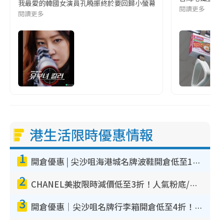
我最愛的韓國女演員孔曉振終於要回歸小螢幕啦!這次的劇本改編自同名
閱讀更多
閱讀更多
港生活限時優惠情報
1
開倉優惠 | 尖沙咀海港城名牌波鞋開倉低至1折！On鞋$899起／Joy&Peace鞋履$98起
2
CHANEL美妝限時減價低至3折！人氣粉底/唇膏/精華液低至$275！COCO香水都有平
3
開倉優惠｜尖沙咀名牌行李箱開倉低至4折！一連5日 American Tourister/ace./Hallmark $200起！