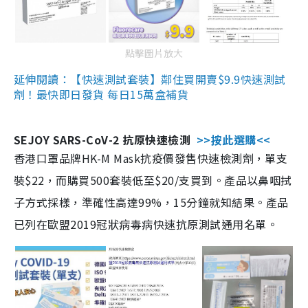
點擊圖片放大
延伸閱讀：【快速測試套裝】鄰住買開賣$9.9快速測試
劑！最快即日發貨 每日15萬盒補貨
SEJOY SARS-CoV-2 抗原快速檢測
>>按此選購<<
香港口罩品牌HK-M Mask抗疫價發售快速檢測劑，單支
裝$22，而購買500套裝低至$20/支買到。產品以鼻咽拭
子方式採樣，準確性高達99%，15分鐘就知結果。產品
已列在歐盟2019冠狀病毒病快速抗原測試通用名單。