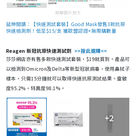
點擊圖片放大
延伸閱讀：【快速測試套裝】Good Mask發售3款抗原
快速檢測劑！低至$15/支 獲歐盟認證+無限購數量
Reagen 新冠抗原快速測試劑
>>按此選購<<
莎莎網店亦有售多款快速測試套裝，$19就買到。產品可
以檢測到Omicron及Delta等新型冠狀病毒，使用鼻拭子
樣本，只需15分鐘就可以取得快速抗原測試結果。靈敏
度95.2%，特異度98.1%。
+2