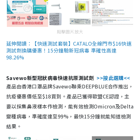
點擊圖片放大
延伸閱讀：【快速測試套裝】CATALO全線門市$16快速
測試劑換購優惠！15分鐘驗新冠病毒 準確性高達
98.26%
Savewo新型冠狀病毒快速抗原測試劑
>>按此選購<<
產品由香港口罩品牌Savewo聯乘DEEPBLUE合作推出，
抗疫優惠價低至$18買到。產品已獲得歐盟CE認證，主
要以採集鼻液樣本作檢測，能有效檢測Omicron及Delta
變種病毒，準確度達至99%，最快15分鐘就能知道檢測
結果。