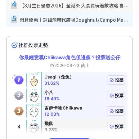
4
【8月生日優惠2026】全港85大食買玩著數攻略 自助餐/火鍋放題同行免費＋誠品/DONKI送現金券
5
開倉優惠｜銅鑼灣時代廣場Doughnut/Campo Marzio開倉低至1折！背囊、書包、手袋劈價$200起