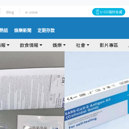
Blog
e-zone
U GO搵好去處
熱話
娛樂新聞
定期存款
情報
飲食情報
娛樂
社會
影片專區