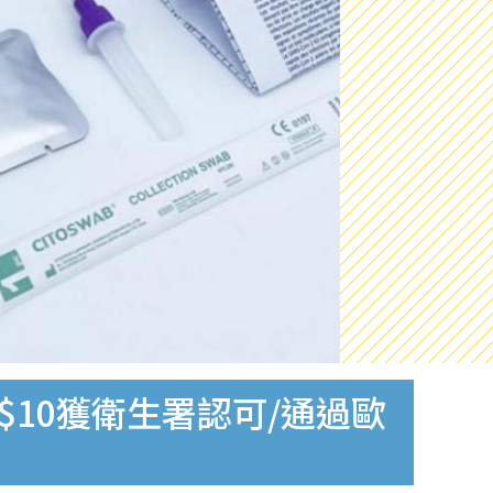
$10獲衛生署認可/通過歐