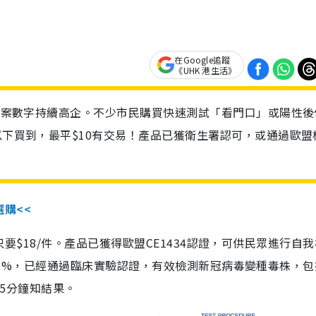
在Google追蹤
《UHK 港生活》
診個案數字持續高企。不少市民購買快速測試「看門口」或陽性後
以下買到，最平$10有交易！產品已獲衛生署認可，或通過歐盟
選購<<
惠價只要$18/件。產品已獲得歐盟CE1434認證，可供民眾進行自
性99.8%，已經通過臨床實驗認證，有效檢測新冠病毒變種毒株，
，15分鐘知結果。