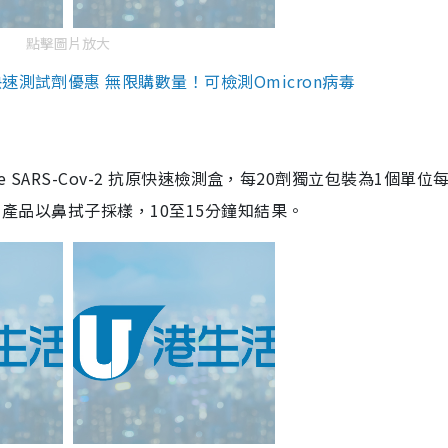
點擊圖片放大
測試劑優惠 無限購數量！可檢測Omicron病毒
are SARS-Cov-2 抗原快速檢測盒，每20劑獨立包裝為1個單位
5。產品以鼻拭子採樣，10至15分鐘知結果。