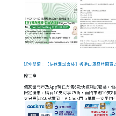
延伸閱讀：【快速測試套裝】香港口罩品牌開賣2款快速
億世家
億家世門市及App現已有售6款快速測試套裝，包括香港公司
限定優惠，購買10支可享75折，而門市則10支8折。現
支只需$18.6就買到。V-Chek門市購買一支平