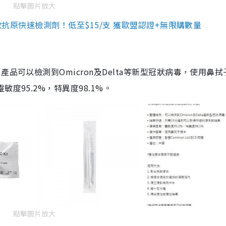
點擊圖片放大
3款抗原快速檢測劑！低至$15/支 獲歐盟認證+無限購數量
品可以檢測到Omicron及Delta等新型冠狀病毒，使用鼻拭
度95.2%，特異度98.1%。
點擊圖片放大