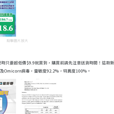
點擊圖片放大
劑，現時只要超低價$9.9就買到，購買前請先注意送貨時間！這款
Omicorn病毒，靈敏度92.2%，特異度100%。