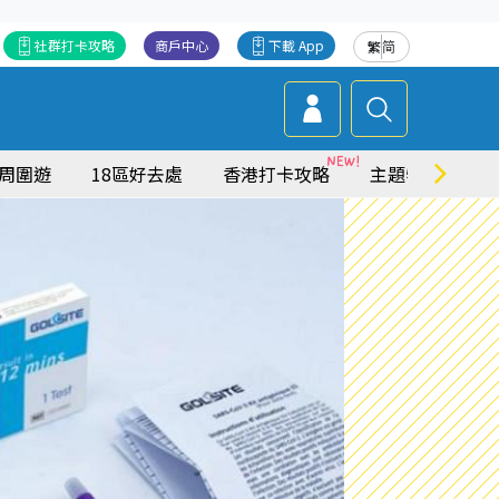
社群打卡攻略
商戶中心
下載 App
繁
简
周圍遊
18區好去處
香港打卡攻略
主題特集