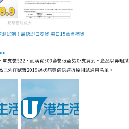
點擊圖片放大
速測試劑！最快即日發貨 每日15萬盒補貨
<<
，單支裝$22，而購買500套裝低至$20/支買到。產品以鼻咽
品已列在歐盟2019冠狀病毒病快速抗原測試通用名單。