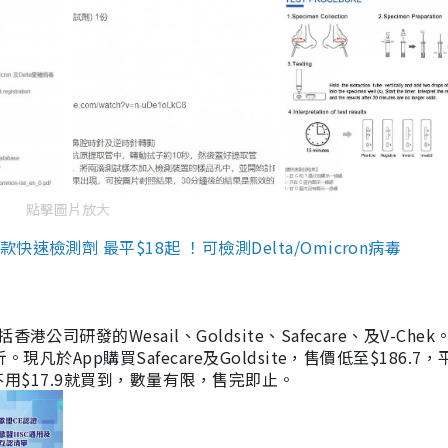
點擊圖片放大
檢測劑 最平$18起 ！可檢測Delta/Omicron病毒
研發的Wesail、Goldsite、Safecare、及V-Chek。
凡於App購買Safecare及Goldsite，售價低至$186.7
均不用$17.9就買到，數量有限，售完即止。