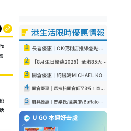
港生活限時優惠情報
1
作
長者優惠｜OK便利店推樂悠咭優惠！買麵包/牛奶/保健品拍卡即減
標
2
【8月生日優惠2026】全港85大食買玩著數攻略 自助餐/火鍋放題同行免費＋誠品/DONKI送現金券
3
開倉優惠｜銅鑼灣MICHAEL KORS開倉低至17折！直擊$500起買手袋/銀包/鞋款 必買經典Jet Set系列
4
開倉優惠｜馬拉松開倉低至3折！直擊$99起買adidas／New Balance／Puma鞋款 STANLEY保溫杯劈價至$119起
5
我檢
廚具優惠｜普樂氏/意美廚/Buffalo廚具低至3折！$89起買煎鍋／炒鑊／個人鍋 同場小家電激減至$99起
包括
U GO 本週好去處