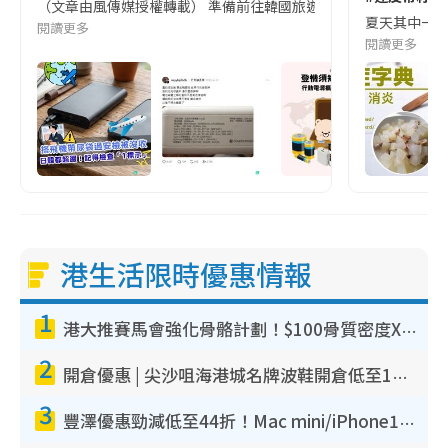
（文章由風傳媒授權轉載） 準備前往韓國旅遊的民眾，近期要特別留
夏天其中一種時
閱讀更多
閱讀更多
港生活限時優惠情報
1
港大推賽馬會強化骨骼計劃！$100骨質密度X光檢查 完成免費運動訓練送超市禮券！附參加資格
2
開倉優惠 | 尖沙咀海港城名牌波鞋開倉低至1折！On鞋$899起／Joy&Peace鞋履$98起
3
豐澤優惠勁減低至44折！Mac mini/iPhone17Pro大減價！廚房家電$220起