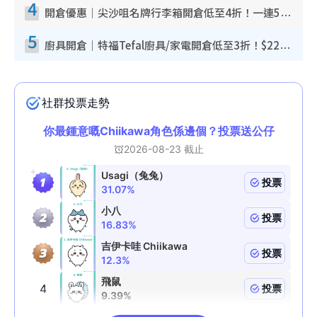
4
開倉優惠｜尖沙咀名牌行李箱開倉低至4折！一連5日 American Tourister/ace./Hallmark $200起！
5
廚具開倉｜特福Tefal廚具/家電開倉低至3折！$220起買平底鍋/炒鑊/湯煲！電飯煲/吸塵機/燙斗$418起