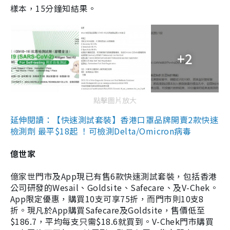
樣本，15分鐘知結果。
+2
點擊圖片放大
延伸閱讀：【快速測試套裝】香港口罩品牌開賣2款快速
檢測劑 最平$18起 ！可檢測Delta/Omicron病毒
億世家
億家世門市及App現已有售6款快速測試套裝，包括香港
公司研發的Wesail、Goldsite、Safecare、及V-Chek。
App限定優惠，購買10支可享75折，而門市則10支8
折。現凡於App購買Safecare及Goldsite，售價低至
$186.7，平均每支只需$18.6就買到。V-Chek門市購買