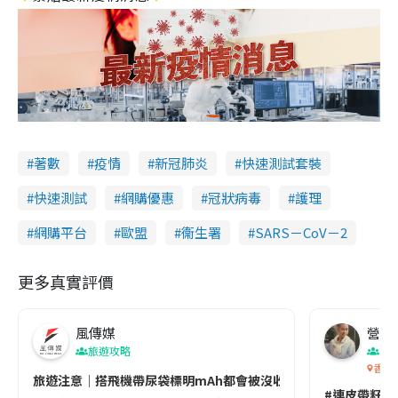
著數
疫情
新冠肺炎
快速測試套裝
快速測試
網購優惠
冠狀病毒
護理
網購平台
歐盟
衞生署
SARS－CoV－2
更多真實評價
風傳媒
營養教
旅遊攻略
生
香港
旅遊注意｜搭飛機帶尿袋標明mAh都會被沒收😱出發前切記檢查「1
#連皮帶籽都