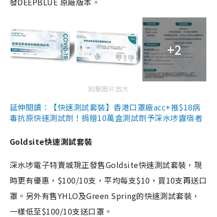
發DEEPBLUE 原廠版本。
+2
點擊圖片放大
延伸閱讀：【快速測試套裝】香港口罩廠acc+推$18病
毒抗原快速測試劑！捐贈10萬盒測試劑予深水埗露宿者
Goldsite快速測試套裝
深水埗電子特賣城現正發售Goldsite快速測試套裝，現
時更有優惠，$100/10支，平均每支$10，買10支再送口
罩。另外有售YHLO及Green Spring的快速測試套裝，
一樣低至$100/10支送口罩。