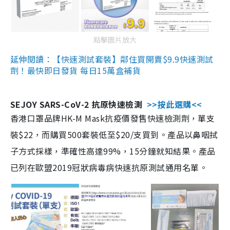
點擊圖片放大
延伸閱讀：【快速測試套裝】鄰住買開賣$9.9快速測試
劑！最快即日發貨 每日15萬盒補貨
SEJOY SARS-CoV-2 抗原快速檢測
>>按此選購<<
香港口罩品牌HK-M Mask抗疫價發售快速檢測劑，單支
裝$22，而購買500套裝低至$20/支買到。產品以鼻咽拭
子方式採樣，準確性高達99%，15分鐘就知結果。產品
已列在歐盟2019冠狀病毒病快速抗原測試通用名單。