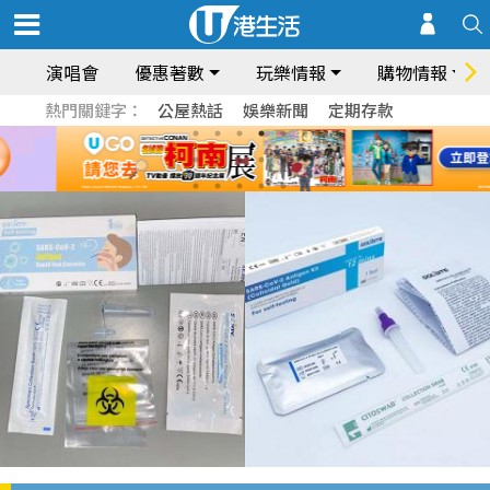
演唱會
優惠著數
玩樂情報
購物情報
熱門關鍵字：
公屋熱話
娛樂新聞
定期存款