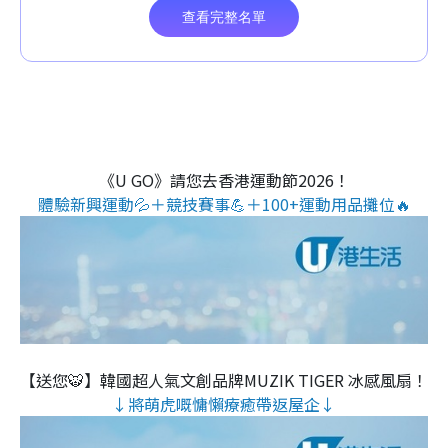
《U GO》請您去香港運動節2026！
體驗新興運動💦＋競技賽事💪＋100+運動用品攤位🔥
【送您🐯】韓國超人氣文創品牌MUZIK TIGER 冰感風扇！
↓將萌虎嘅慵懶療癒帶返屋企↓