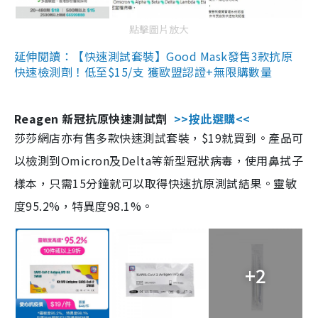
點擊圖片放大
延伸閱讀：【快速測試套裝】Good Mask發售3款抗原
快速檢測劑！低至$15/支 獲歐盟認證+無限購數量
Reagen 新冠抗原快速測試劑
>>按此選購<<
莎莎網店亦有售多款快速測試套裝，$19就買到。產品可
以檢測到Omicron及Delta等新型冠狀病毒，使用鼻拭子
樣本，只需15分鐘就可以取得快速抗原測試結果。靈敏
度95.2%，特異度98.1%。
+2