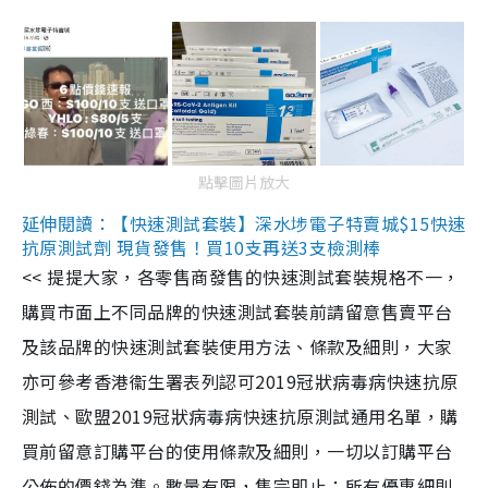
點擊圖片放大
延伸閱讀：【快速測試套裝】深水埗電子特賣城$15快速
抗原測試劑 現貨發售！買10支再送3支檢測棒
<< 提提大家，各零售商發售的快速測試套裝規格不一，
購買市面上不同品牌的快速測試套裝前請留意售賣平台
及該品牌的快速測試套裝使用方法、條款及細則，大家
亦可參考香港衞生署表列認可2019冠狀病毒病快速抗原
測試、歐盟2019冠狀病毒病快速抗原測試通用名單，購
買前留意訂購平台的使用條款及細則，一切以訂購平台
公佈的價錢為準。數量有限，售完即止；所有優惠細則