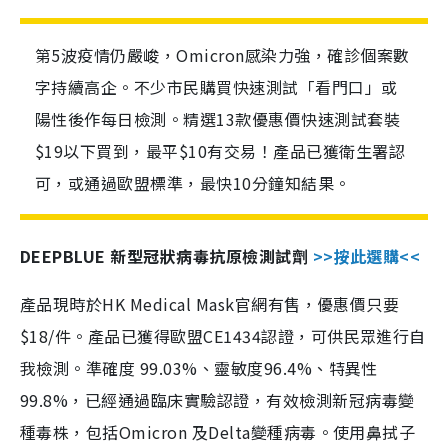
第5波疫情仍嚴峻，Omicron感染力強，確診個案數
字持續高企。不少市民購買快速測試「看門口」或
陽性後作每日檢測。精選13款優惠價快速測試套裝
$19以下買到，最平$10有交易！產品已獲衛生署認
可，或通過歐盟標準，最快10分鐘知結果。
DEEPBLUE 新型冠狀病毒抗原檢測試劑
>>按此選購<<
產品現時於HK Medical Mask官網有售，優惠價只要
$18/件。產品已獲得歐盟CE1434認證，可供民眾進行自
我檢測。準確度 99.03%、靈敏度96.4%、特異性
99.8%，已經通過臨床實驗認證，有效檢測新冠病毒變
種毒株，包括Omicron 及Delta變種病毒。使用鼻拭子