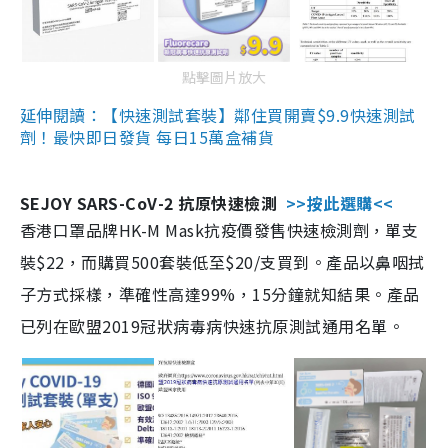
點擊圖片放大
延伸閱讀：【快速測試套裝】鄰住買開賣$9.9快速測試
劑！最快即日發貨 每日15萬盒補貨
SEJOY SARS-CoV-2 抗原快速檢測
>>按此選購<<
香港口罩品牌HK-M Mask抗疫價發售快速檢測劑，單支
裝$22，而購買500套裝低至$20/支買到。產品以鼻咽拭
子方式採樣，準確性高達99%，15分鐘就知結果。產品
已列在歐盟2019冠狀病毒病快速抗原測試通用名單。