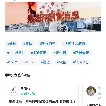
著數
疫情
新冠肺炎
快速測試套裝
快速測試
網購優惠
衞生署
冠狀病毒
SARS－CoV－2
護理
歐盟
網購平台
更多真實評價
風傳媒
營養教
旅遊攻略
生
香港
旅遊注意｜搭飛機帶尿袋標明mAh都會被沒收😱出發前切記檢查「1
#連皮帶籽都