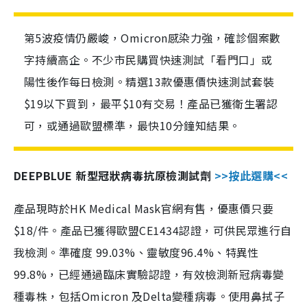
第5波疫情仍嚴峻，Omicron感染力強，確診個案數
字持續高企。不少市民購買快速測試「看門口」或
陽性後作每日檢測。精選13款優惠價快速測試套裝
$19以下買到，最平$10有交易！產品已獲衛生署認
可，或通過歐盟標準，最快10分鐘知結果。
DEEPBLUE 新型冠狀病毒抗原檢測試劑
>>按此選購<<
產品現時於HK Medical Mask官網有售，優惠價只要
$18/件。產品已獲得歐盟CE1434認證，可供民眾進行自
我檢測。準確度 99.03%、靈敏度96.4%、特異性
99.8%，已經通過臨床實驗認證，有效檢測新冠病毒變
種毒株，包括Omicron 及Delta變種病毒。使用鼻拭子