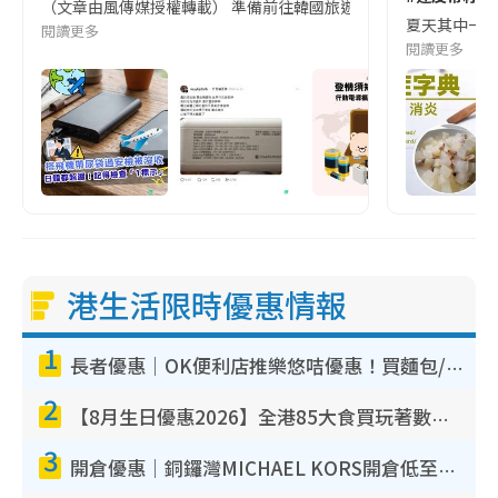
（文章由風傳媒授權轉載） 準備前往韓國旅遊的民眾，近期要特別留
夏天其中一種時
閱讀更多
閱讀更多
港生活限時優惠情報
1
長者優惠｜OK便利店推樂悠咭優惠！買麵包/牛奶/保健品拍卡即減
2
【8月生日優惠2026】全港85大食買玩著數攻略 自助餐/火鍋放題同行免費＋誠品/DONKI送現金券
3
開倉優惠｜銅鑼灣MICHAEL KORS開倉低至17折！直擊$500起買手袋/銀包/鞋款 必買經典Jet Set系列