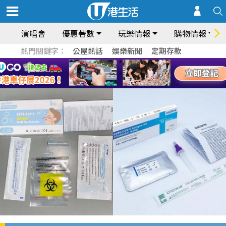
演唱會
優惠著數
玩樂情報
購物情報
熱門關鍵字：
公屋熱話
娛樂新聞
定期存款