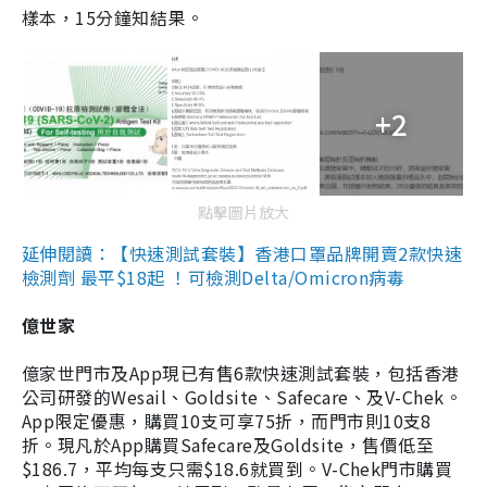
樣本，15分鐘知結果。
+2
點擊圖片放大
延伸閱讀：【快速測試套裝】香港口罩品牌開賣2款快速
檢測劑 最平$18起 ！可檢測Delta/Omicron病毒
億世家
億家世門市及App現已有售6款快速測試套裝，包括香港
公司研發的Wesail、Goldsite、Safecare、及V-Chek。
App限定優惠，購買10支可享75折，而門市則10支8
折。現凡於App購買Safecare及Goldsite，售價低至
$186.7，平均每支只需$18.6就買到。V-Chek門市購買