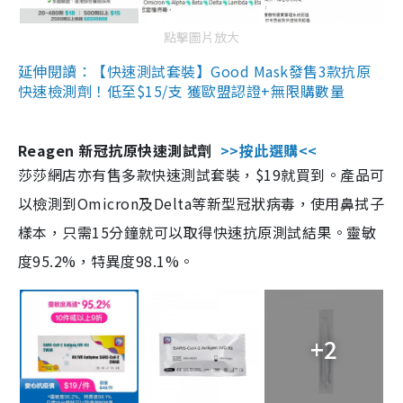
點擊圖片放大
延伸閱讀：【快速測試套裝】Good Mask發售3款抗原
快速檢測劑！低至$15/支 獲歐盟認證+無限購數量
Reagen 新冠抗原快速測試劑
>>按此選購<<
莎莎網店亦有售多款快速測試套裝，$19就買到。產品可
以檢測到Omicron及Delta等新型冠狀病毒，使用鼻拭子
樣本，只需15分鐘就可以取得快速抗原測試結果。靈敏
度95.2%，特異度98.1%。
+2