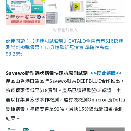
點擊圖片放大
延伸閱讀：【快速測試套裝】CATALO全線門市$16快速
測試劑換購優惠！15分鐘驗新冠病毒 準確性高達
98.26%
Savewo新型冠狀病毒快速抗原測試劑
>>按此選購<<
產品由香港口罩品牌Savewo聯乘DEEPBLUE合作推出，
抗疫優惠價低至$18買到。產品已獲得歐盟CE認證，主
要以採集鼻液樣本作檢測，能有效檢測Omicron及Delta
變種病毒，準確度達至99%，最快15分鐘就能知道檢測
結果。