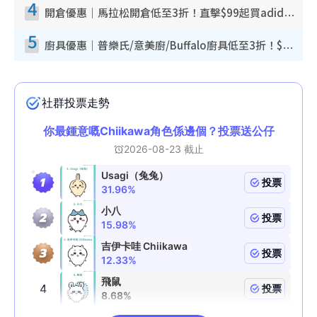
4
開倉優惠｜馬拉松開倉低至3折！直擊$99起買adidas／New Balance／Puma鞋款 STANLEY保溫杯劈價至$119起
5
廚具優惠｜普樂氏/意美廚/Buffalo廚具低至3折！$89起買煎鍋／炒鑊／個人鍋 同場小家電激減至$99起