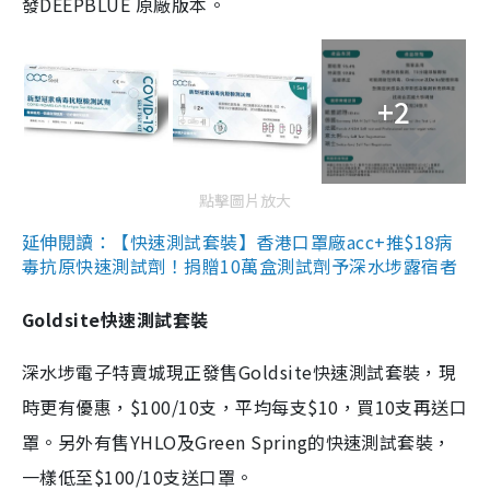
發DEEPBLUE 原廠版本。
+2
點擊圖片放大
延伸閱讀：【快速測試套裝】香港口罩廠acc+推$18病
毒抗原快速測試劑！捐贈10萬盒測試劑予深水埗露宿者
Goldsite快速測試套裝
深水埗電子特賣城現正發售Goldsite快速測試套裝，現
時更有優惠，$100/10支，平均每支$10，買10支再送口
罩。另外有售YHLO及Green Spring的快速測試套裝，
一樣低至$100/10支送口罩。