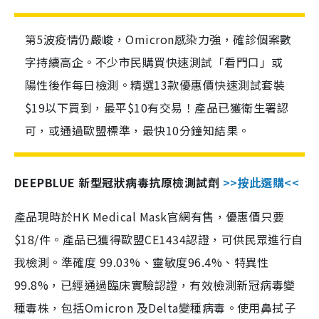
第5波疫情仍嚴峻，Omicron感染力強，確診個案數
字持續高企。不少市民購買快速測試「看門口」或
陽性後作每日檢測。精選13款優惠價快速測試套裝
$19以下買到，最平$10有交易！產品已獲衛生署認
可，或通過歐盟標準，最快10分鐘知結果。
DEEPBLUE 新型冠狀病毒抗原檢測試劑
>>按此選購<<
產品現時於HK Medical Mask官網有售，優惠價只要
$18/件。產品已獲得歐盟CE1434認證，可供民眾進行自
我檢測。準確度 99.03%、靈敏度96.4%、特異性
99.8%，已經通過臨床實驗認證，有效檢測新冠病毒變
種毒株，包括Omicron 及Delta變種病毒。使用鼻拭子