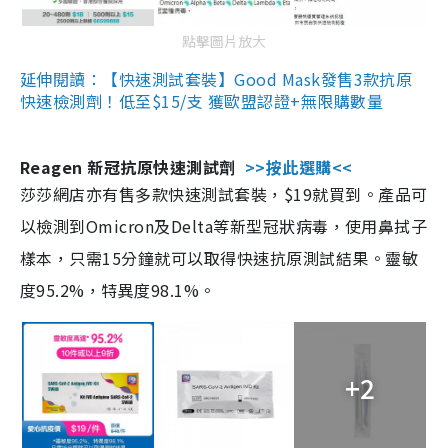
點擊圖片放大
延伸閱讀：【快速測試套裝】Good Mask發售3款抗原
快速檢測劑！低至$15/支 獲歐盟認證+無限購數量
Reagen 新冠抗原快速測試劑
>>按此選購<<
莎莎網店亦有售多款快速測試套裝，$19就買到。產品可
以檢測到Omicron及Delta等新型冠狀病毒，使用鼻拭子
樣本，只需15分鐘就可以取得快速抗原測試結果。靈敏
度95.2%，特異度98.1%。
+2