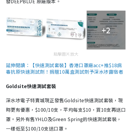
發DEEPBLUE 原廠版本。
+2
點擊圖片放大
延伸閱讀：【快速測試套裝】香港口罩廠acc+推$18病
毒抗原快速測試劑！捐贈10萬盒測試劑予深水埗露宿者
Goldsite快速測試套裝
深水埗電子特賣城現正發售Goldsite快速測試套裝，現
時更有優惠，$100/10支，平均每支$10，買10支再送口
罩。另外有售YHLO及Green Spring的快速測試套裝，
一樣低至$100/10支送口罩。