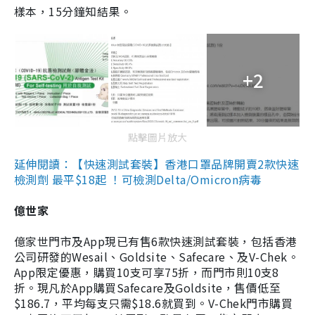
樣本，15分鐘知結果。
+2
點擊圖片放大
延伸閱讀：【快速測試套裝】香港口罩品牌開賣2款快速
檢測劑 最平$18起 ！可檢測Delta/Omicron病毒
億世家
億家世門市及App現已有售6款快速測試套裝，包括香港
公司研發的Wesail、Goldsite、Safecare、及V-Chek。
App限定優惠，購買10支可享75折，而門市則10支8
折。現凡於App購買Safecare及Goldsite，售價低至
$186.7，平均每支只需$18.6就買到。V-Chek門市購買