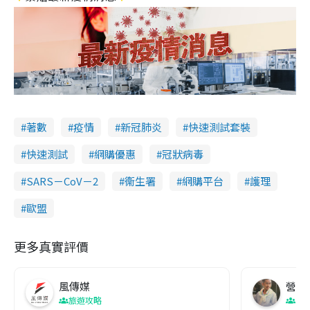
著數
疫情
新冠肺炎
快速測試套裝
快速測試
網購優惠
冠狀病毒
SARS－CoV－2
衞生署
網購平台
護理
歐盟
更多真實評價
風傳媒
營養教
旅遊攻略
生