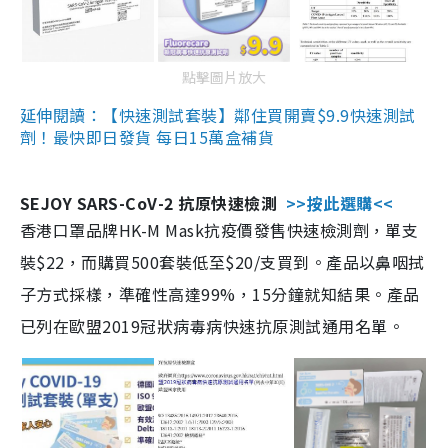
點擊圖片放大
延伸閱讀：【快速測試套裝】鄰住買開賣$9.9快速測試
劑！最快即日發貨 每日15萬盒補貨
SEJOY SARS-CoV-2 抗原快速檢測
>>按此選購<<
香港口罩品牌HK-M Mask抗疫價發售快速檢測劑，單支
裝$22，而購買500套裝低至$20/支買到。產品以鼻咽拭
子方式採樣，準確性高達99%，15分鐘就知結果。產品
已列在歐盟2019冠狀病毒病快速抗原測試通用名單。