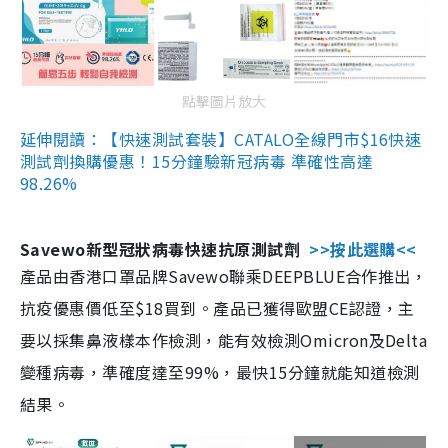
點擊圖片放大
延伸閱讀：【快速測試套裝】CATALO全線門市$16快速
測試劑換購優惠！15分鐘驗新冠病毒 準確性高達
98.26%
Savewo新型冠狀病毒快速抗原測試劑
>>按此選購<<
產品由香港口罩品牌Savewo聯乘DEEPBLUE合作推出，
抗疫優惠價低至$18買到。產品已獲得歐盟CE認證，主
要以採集鼻液樣本作檢測，能有效檢測Omicron及Delta
變種病毒，準確度達至99%，最快15分鐘就能知道檢測
結果。