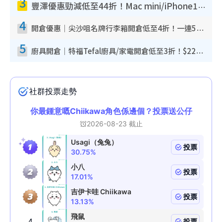
3
豐澤優惠勁減低至44折！Mac mini/iPhone17Pro大減價！廚房家電$220起
4
開倉優惠｜尖沙咀名牌行李箱開倉低至4折！一連5日 American Tourister/ace./Hallmark $200起！
5
廚具開倉｜特福Tefal廚具/家電開倉低至3折！$220起買平底鍋/炒鑊/湯煲！電飯煲/吸塵機/燙斗$418起