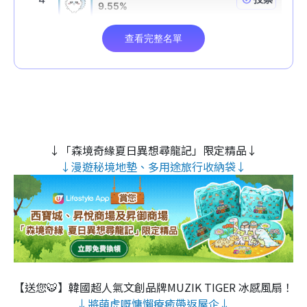
↓「森境奇緣夏日異想尋龍記」限定精品↓
↓漫遊秘境地墊、多用途旅行收納袋↓
【送您🐯】韓國超人氣文創品牌MUZIK TIGER 冰感風扇！
↓將萌虎嘅慵懶療癒帶返屋企↓