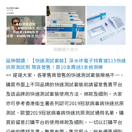
點擊圖片放大
延伸閱讀：【快速測試套裝】深水埗電子特賣城$15快速
抗原測試劑 現貨發售！買10支再送3支檢測棒
<< 提提大家，各零售商發售的快速測試套裝規格不一，
購買市面上不同品牌的快速測試套裝前請留意售賣平台
及該品牌的快速測試套裝使用方法、條款及細則，大家
亦可參考香港衞生署表列認可2019冠狀病毒病快速抗原
測試、歐盟2019冠狀病毒病快速抗原測試通用名單，購
買前留意訂購平台的使用條款及細則，一切以訂購平台
公佈的價錢為準。數量有限，售完即止；所有優惠細則