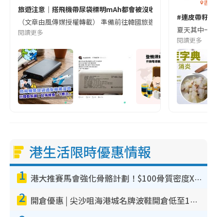
香港
旅遊注意｜搭飛機帶尿袋標明mAh都會被沒收😱出發前切記檢查「1
#連皮帶籽都
（文章由風傳媒授權轉載） 準備前往韓國旅遊的民眾，近期要特別留
夏天其中一種時
閱讀更多
閱讀更多
港生活限時優惠情報
1
港大推賽馬會強化骨骼計劃！$100骨質密度X光檢查 完成免費運動訓練送超市禮券！附參加資格
2
開倉優惠 | 尖沙咀海港城名牌波鞋開倉低至1折！On鞋$899起／Joy&Peace鞋履$98起