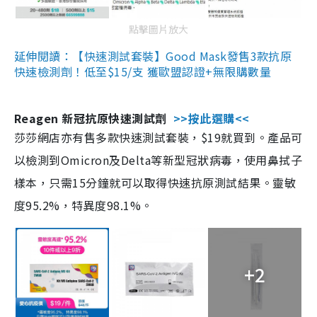
點擊圖片放大
延伸閱讀：【快速測試套裝】Good Mask發售3款抗原
快速檢測劑！低至$15/支 獲歐盟認證+無限購數量
Reagen 新冠抗原快速測試劑
>>按此選購<<
莎莎網店亦有售多款快速測試套裝，$19就買到。產品可
以檢測到Omicron及Delta等新型冠狀病毒，使用鼻拭子
樣本，只需15分鐘就可以取得快速抗原測試結果。靈敏
度95.2%，特異度98.1%。
+2