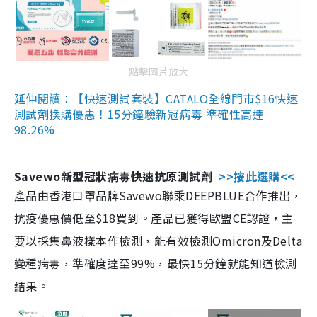
點擊圖片放大
延伸閱讀：【快速測試套裝】CATALO全線門市$16快速
測試劑換購優惠！15分鐘驗新冠病毒 準確性高達
98.26%
Savewo新型冠狀病毒快速抗原測試劑
>>按此選購<<
產品由香港口罩品牌Savewo聯乘DEEPBLUE合作推出，
抗疫優惠價低至$18買到。產品已獲得歐盟CE認證，主
要以採集鼻液樣本作檢測，能有效檢測Omicron及Delta
變種病毒，準確度達至99%，最快15分鐘就能知道檢測
結果。