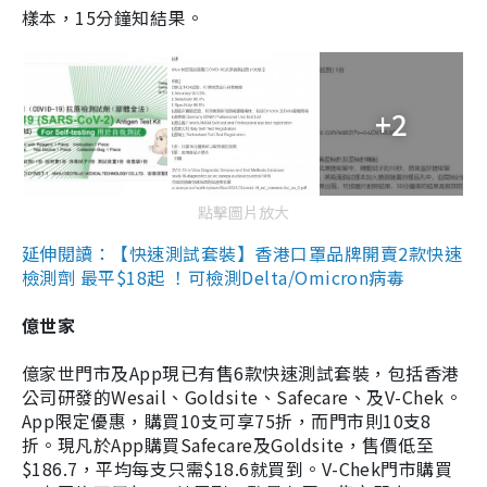
樣本，15分鐘知結果。
+2
點擊圖片放大
延伸閱讀：【快速測試套裝】香港口罩品牌開賣2款快速
檢測劑 最平$18起 ！可檢測Delta/Omicron病毒
億世家
億家世門市及App現已有售6款快速測試套裝，包括香港
公司研發的Wesail、Goldsite、Safecare、及V-Chek。
App限定優惠，購買10支可享75折，而門市則10支8
折。現凡於App購買Safecare及Goldsite，售價低至
$186.7，平均每支只需$18.6就買到。V-Chek門市購買