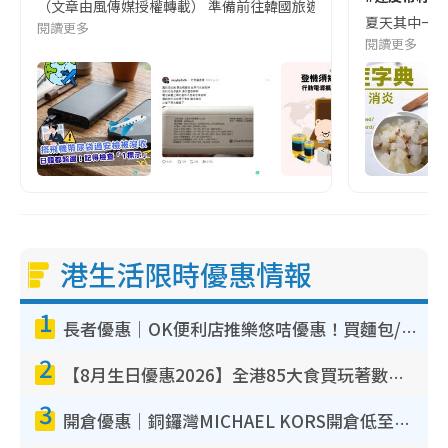
（文章由風傳媒授權轉載） 準備前往韓國旅遊的民眾，近期要特別留
夏天其中一種時
閱讀更多
閱讀更多
港生活限時優惠情報
1
長者優惠｜OK便利店推樂悠咭優惠！買麵包/牛奶/保健品拍卡即減
2
【8月生日優惠2026】全港85大食買玩著數攻略 自助餐/火鍋放題同行免費＋誠品/DONKI送現金券
3
開倉優惠｜銅鑼灣MICHAEL KORS開倉低至17折！直擊$500起買手袋/銀包/鞋款 必買經典Jet Set系列