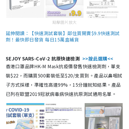
點擊圖片放大
延伸閱讀：【快速測試套裝】鄰住買開賣$9.9快速測試
劑！最快即日發貨 每日15萬盒補貨
SEJOY SARS-CoV-2 抗原快速檢測
>>按此選購<<
香港口罩品牌HK-M Mask抗疫價發售快速檢測劑，單支
裝$22，而購買500套裝低至$20/支買到。產品以鼻咽拭
子方式採樣，準確性高達99%，15分鐘就知結果。產品
已列在歐盟2019冠狀病毒病快速抗原測試通用名單。