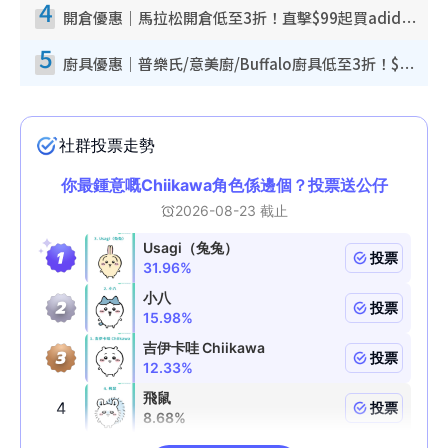
4
開倉優惠｜馬拉松開倉低至3折！直擊$99起買adidas／New Balance／Puma鞋款 STANLEY保溫杯劈價至$119起
5
廚具優惠｜普樂氏/意美廚/Buffalo廚具低至3折！$89起買煎鍋／炒鑊／個人鍋 同場小家電激減至$99起