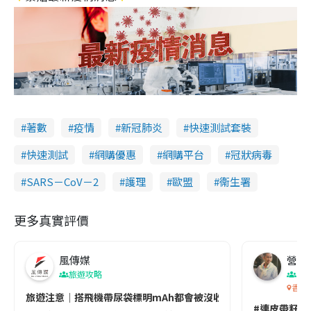
著數
疫情
新冠肺炎
快速測試套裝
快速測試
網購優惠
網購平台
冠狀病毒
SARS－CoV－2
護理
歐盟
衞生署
更多真實評價
風傳媒
營養教
旅遊攻略
生
香港
旅遊注意｜搭飛機帶尿袋標明mAh都會被沒收😱出發前切記檢查「1
#連皮帶籽都