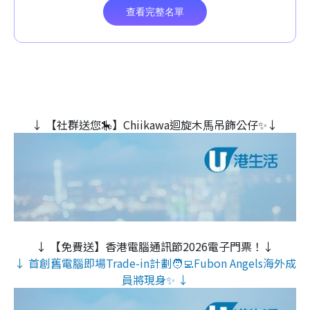
↓ 【社群送您🎠】Chiikawa迴旋木⾺吊飾公仔✨↓
↓ 【免費送】香港電腦通訊節2026電子門票！↓
↓ 首創舊電腦即場Trade-in計劃🧑‍💻Fubon Angels海外成
員將現身✨ ↓