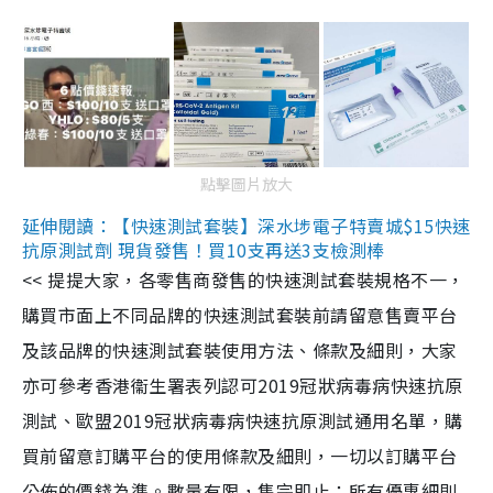
點擊圖片放大
延伸閱讀：【快速測試套裝】深水埗電子特賣城$15快速
抗原測試劑 現貨發售！買10支再送3支檢測棒
<< 提提大家，各零售商發售的快速測試套裝規格不一，
購買市面上不同品牌的快速測試套裝前請留意售賣平台
及該品牌的快速測試套裝使用方法、條款及細則，大家
亦可參考香港衞生署表列認可2019冠狀病毒病快速抗原
測試、歐盟2019冠狀病毒病快速抗原測試通用名單，購
買前留意訂購平台的使用條款及細則，一切以訂購平台
公佈的價錢為準。數量有限，售完即止；所有優惠細則