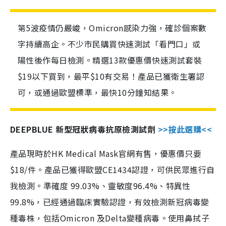
第5波疫情仍嚴峻，Omicron感染力強，確診個案數
字持續高企。不少市民購買快速測試「看門口」或
陽性後作每日檢測。精選13款優惠價快速測試套裝
$19以下買到，最平$10有交易！產品已獲衛生署認
可，或通過歐盟標準，最快10分鐘知結果。
DEEPBLUE 新型冠狀病毒抗原檢測試劑
>>按此選購<<
產品現時於HK Medical Mask官網有售，優惠價只要
$18/件。產品已獲得歐盟CE1434認證，可供民眾進行自
我檢測。準確度 99.03%、靈敏度96.4%、特異性
99.8%，已經通過臨床實驗認證，有效檢測新冠病毒變
種毒株，包括Omicron 及Delta變種病毒。使用鼻拭子