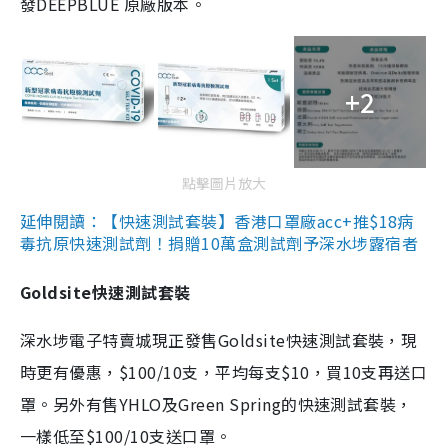
發DEEPBLUE 原廠版本。
+2
點擊圖片放大
延伸閱讀：【快速測試套裝】香港口罩廠acc+推$18病
毒抗原快速測試劑！捐贈10萬盒測試劑予深水埗露宿者
Goldsite快速測試套裝
深水埗電子特賣城現正發售Goldsite快速測試套裝，現
時更有優惠，$100/10支，平均每支$10，買10支再送口
罩。另外有售YHLO及Green Spring的快速測試套裝，
一樣低至$100/10支送口罩。