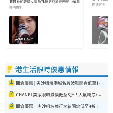
我最愛的韓國女演員孔曉振終於要回歸小螢幕啦!這次的劇本改編自同名
閱讀更多
閱讀更多
港生活限時優惠情報
1
開倉優惠 | 尖沙咀海港城名牌波鞋開倉低至1折！On鞋$899起／Joy&Peace鞋履$98起
2
CHANEL美妝限時減價低至3折！人氣粉底/唇膏/精華液低至$275！COCO香水都有平
3
開倉優惠｜尖沙咀名牌行李箱開倉低至4折！一連5日 American Tourister/ace./Hallmark $200起！