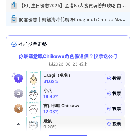
4
【8月生日優惠2026】全港85大食買玩著數攻略 自助餐/火鍋放題同行免費＋誠品/DONKI送現金券
5
開倉優惠｜銅鑼灣時代廣場Doughnut/Campo Marzio開倉低至1折！背囊、書包、手袋劈價$200起