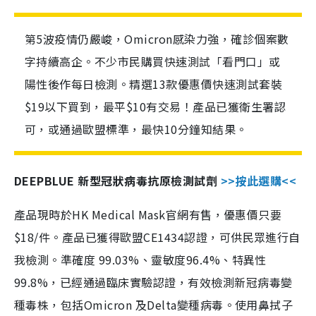
第5波疫情仍嚴峻，Omicron感染力強，確診個案數
字持續高企。不少市民購買快速測試「看門口」或
陽性後作每日檢測。精選13款優惠價快速測試套裝
$19以下買到，最平$10有交易！產品已獲衛生署認
可，或通過歐盟標準，最快10分鐘知結果。
DEEPBLUE 新型冠狀病毒抗原檢測試劑
>>按此選購<<
產品現時於HK Medical Mask官網有售，優惠價只要
$18/件。產品已獲得歐盟CE1434認證，可供民眾進行自
我檢測。準確度 99.03%、靈敏度96.4%、特異性
99.8%，已經通過臨床實驗認證，有效檢測新冠病毒變
種毒株，包括Omicron 及Delta變種病毒。使用鼻拭子