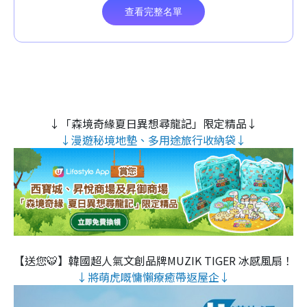
↓「森境奇緣夏日異想尋龍記」限定精品↓
↓漫遊秘境地墊、多用途旅行收納袋↓
【送您🐯】韓國超人氣文創品牌MUZIK TIGER 冰感風扇！
↓將萌虎嘅慵懶療癒帶返屋企↓