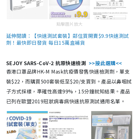
點擊圖片放大
延伸閱讀：【快速測試套裝】鄰住買開賣$9.9快速測試
劑！最快即日發貨 每日15萬盒補貨
SEJOY SARS-CoV-2 抗原快速檢測
>>按此選購<<
香港口罩品牌HK-M Mask抗疫價發售快速檢測劑，單支
裝$22，而購買500套裝低至$20/支買到。產品以鼻咽拭
子方式採樣，準確性高達99%，15分鐘就知結果。產品
已列在歐盟2019冠狀病毒病快速抗原測試通用名單。