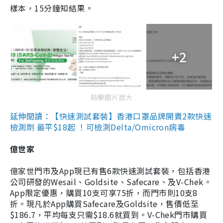
樣本，15分鐘知結果。
+2
點擊圖片放大
延伸閱讀：【快速測試套裝】香港口罩品牌開賣2款快速
檢測劑 最平$18起 ！可檢測Delta/Omicron病毒
億世家
億家世門市及App現已有售6款快速測試套裝，包括香港
公司研發的Wesail、Goldsite、Safecare、及V-Chek。
App限定優惠，購買10支可享75折，而門市則10支8
折。現凡於App購買Safecare及Goldsite，售價低至
$186.7，平均每支只需$18.6就買到。V-Chek門市購買