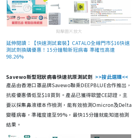
點擊圖片放大
延伸閱讀：【快速測試套裝】CATALO全線門市$16快速
測試劑換購優惠！15分鐘驗新冠病毒 準確性高達
98.26%
Savewo新型冠狀病毒快速抗原測試劑
>>按此選購<<
產品由香港口罩品牌Savewo聯乘DEEPBLUE合作推出，
抗疫優惠價低至$18買到。產品已獲得歐盟CE認證，主
要以採集鼻液樣本作檢測，能有效檢測Omicron及Delta
變種病毒，準確度達至99%，最快15分鐘就能知道檢測
結果。