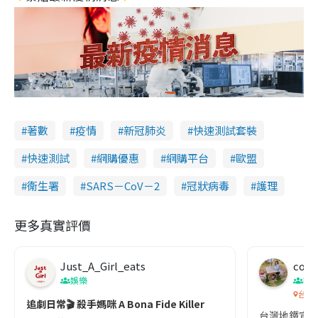
著數
疫情
新冠肺炎
快速測試套裝
快速測試
網購優惠
網購平台
歐盟
衞生署
SARS－CoV－2
冠狀病毒
護理
更多真實評價
Just_A_Girl_eats
co c
娛樂
吹
台灣
追劇日常🎬 殺手媽咪 A Bona Fide Killer
台灣地鐵宣