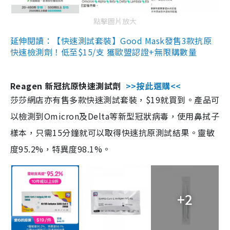
點擊圖片放大
延伸閱讀：【快速測試套裝】Good Mask發售3款抗原
快速檢測劑！低至$15/支 獲歐盟認證+無限購數量
Reagen 新冠抗原快速測試劑
>>按此選購<<
莎莎網店亦有售多款快速測試套裝，$19就買到。產品可
以檢測到Omicron及Delta等新型冠狀病毒，使用鼻拭子
樣本，只需15分鐘就可以取得快速抗原測試結果。靈敏
度95.2%，特異度98.1%。
+2