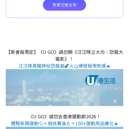
【新會員限定】《U GO》請您睇《汪汪隊立大功：恐龍大
電影》！
汪汪隊勇闖神秘恐龍島🦖火山爆發極限救援🔥
《U GO》請您去香港運動節2026！
體驗新興運動💦＋競技賽事💪＋100+運動用品攤位🔥