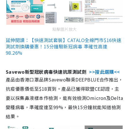
點擊圖片放大
延伸閱讀：【快速測試套裝】CATALO全線門市$16快速
測試劑換購優惠！15分鐘驗新冠病毒 準確性高達
98.26%
Savewo新型冠狀病毒快速抗原測試劑
>>按此選購<<
產品由香港口罩品牌Savewo聯乘DEEPBLUE合作推出，
抗疫優惠價低至$18買到。產品已獲得歐盟CE認證，主
要以採集鼻液樣本作檢測，能有效檢測Omicron及Delta
變種病毒，準確度達至99%，最快15分鐘就能知道檢測
結果。