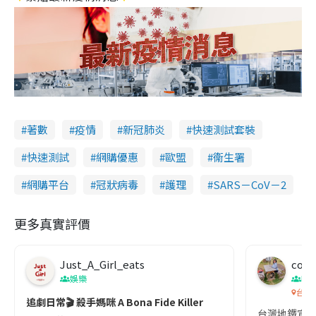
著數
疫情
新冠肺炎
快速測試套裝
快速測試
網購優惠
歐盟
衞生署
網購平台
冠狀病毒
護理
SARS－CoV－2
更多真實評價
Just_A_Girl_eats
co c
娛樂
吹
台灣
追劇日常🎬 殺手媽咪 A Bona Fide Killer
台灣地鐵宣