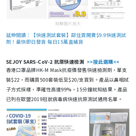
點擊圖片放大
延伸閱讀：【快速測試套裝】鄰住買開賣$9.9快速測試
劑！最快即日發貨 每日15萬盒補貨
SEJOY SARS-CoV-2 抗原快速檢測
>>按此選購<<
香港口罩品牌HK-M Mask抗疫價發售快速檢測劑，單支
裝$22，而購買500套裝低至$20/支買到。產品以鼻咽拭
子方式採樣，準確性高達99%，15分鐘就知結果。產品
已列在歐盟2019冠狀病毒病快速抗原測試通用名單。