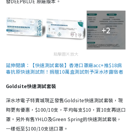
發DEEPBLUE 原廠版本。
+2
點擊圖片放大
延伸閱讀：【快速測試套裝】香港口罩廠acc+推$18病
毒抗原快速測試劑！捐贈10萬盒測試劑予深水埗露宿者
Goldsite快速測試套裝
深水埗電子特賣城現正發售Goldsite快速測試套裝，現
時更有優惠，$100/10支，平均每支$10，買10支再送口
罩。另外有售YHLO及Green Spring的快速測試套裝，
一樣低至$100/10支送口罩。