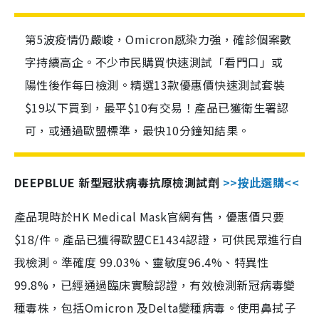
第5波疫情仍嚴峻，Omicron感染力強，確診個案數
字持續高企。不少市民購買快速測試「看門口」或
陽性後作每日檢測。精選13款優惠價快速測試套裝
$19以下買到，最平$10有交易！產品已獲衛生署認
可，或通過歐盟標準，最快10分鐘知結果。
DEEPBLUE 新型冠狀病毒抗原檢測試劑
>>按此選購<<
產品現時於HK Medical Mask官網有售，優惠價只要
$18/件。產品已獲得歐盟CE1434認證，可供民眾進行自
我檢測。準確度 99.03%、靈敏度96.4%、特異性
99.8%，已經通過臨床實驗認證，有效檢測新冠病毒變
種毒株，包括Omicron 及Delta變種病毒。使用鼻拭子