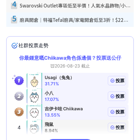
4
Swarovski Outlet專區低至半價！人氣水晶飾物/小擺設$138起！迪士尼款/水晶高跟鞋都有平
5
廚具開倉｜特福Tefal廚具/家電開倉低至3折！$220起買平底鍋/炒鑊/湯煲！電飯煲/吸塵機/燙斗$418起