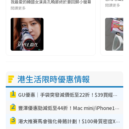
我最愛的韓國女演員孔曉振終於要回歸小螢幕啦!這次的劇本改編自同名
閱讀更多
閱讀更多
港生活限時優惠情報
1
GU優惠｜手袋突發減價低至22折！$39買經典波士頓包/餃子袋！飾物同步減價$29起！
2
豐澤優惠勁減低至44折！Mac mini/iPhone17Pro大減價！廚房家電$220起
3
港大推賽馬會強化骨骼計劃！$100骨質密度X光檢查 完成免費運動訓練送超市禮券！附參加資格