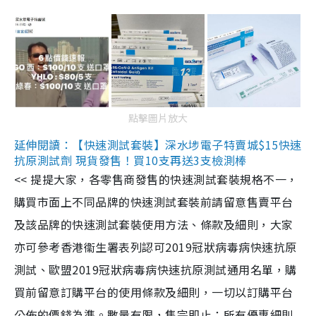
點擊圖片放大
延伸閱讀：【快速測試套裝】深水埗電子特賣城$15快速
抗原測試劑 現貨發售！買10支再送3支檢測棒
<< 提提大家，各零售商發售的快速測試套裝規格不一，
購買市面上不同品牌的快速測試套裝前請留意售賣平台
及該品牌的快速測試套裝使用方法、條款及細則，大家
亦可參考香港衞生署表列認可2019冠狀病毒病快速抗原
測試、歐盟2019冠狀病毒病快速抗原測試通用名單，購
買前留意訂購平台的使用條款及細則，一切以訂購平台
公佈的價錢為準。數量有限，售完即止；所有優惠細則