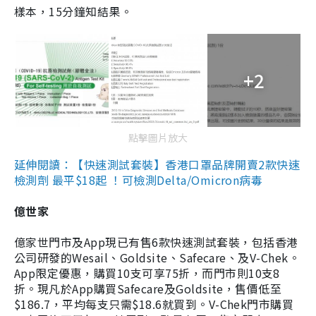
樣本，15分鐘知結果。
+2
點擊圖片放大
延伸閱讀：【快速測試套裝】香港口罩品牌開賣2款快速
檢測劑 最平$18起 ！可檢測Delta/Omicron病毒
億世家
億家世門市及App現已有售6款快速測試套裝，包括香港
公司研發的Wesail、Goldsite、Safecare、及V-Chek。
App限定優惠，購買10支可享75折，而門市則10支8
折。現凡於App購買Safecare及Goldsite，售價低至
$186.7，平均每支只需$18.6就買到。V-Chek門市購買