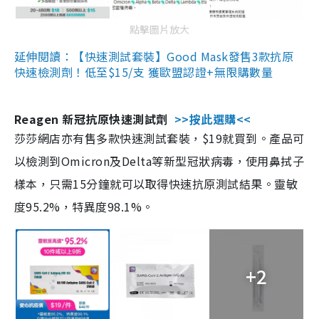
點擊圖片放大
延伸閱讀：【快速測試套裝】Good Mask發售3款抗原
快速檢測劑！低至$15/支 獲歐盟認證+無限購數量
Reagen 新冠抗原快速測試劑
>>按此選購<<
莎莎網店亦有售多款快速測試套裝，$19就買到。產品可
以檢測到Omicron及Delta等新型冠狀病毒，使用鼻拭子
樣本，只需15分鐘就可以取得快速抗原測試結果。靈敏
度95.2%，特異度98.1%。
+2